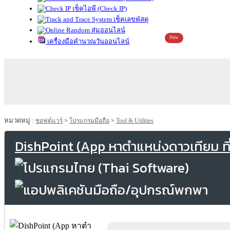
เช็คไอพี (Check IP)
เช็คเลขพัสดุ
สุ่มออนไลน์
New
เครื่องมือคำนวณวันออนไลน์
หมวดหมู่ :
ซอฟต์แวร์
>
โปรแกรมมือถือ
>
Tool & Utilities
DishPoint (App หาตําแหน่งดาวเทียม ที