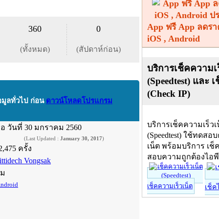
App ฟรี App ลดรา
360
0
iOS , Android
(ทั้งหมด)
(สัปดาห์ก่อน)
บริการเช็คความเร
(Speedtest) และ เ
(Check IP)
อมูลทั่วไป ก่อน
ดาวน์โหลดโปรแกรม
บริการเช็คความเร็วเ
ื่อ
วันที่ 30 มกราคม 2560
(Speedtest) ใช้ทดสอ
(Last Updated :
January 30, 2017
)
เน็ต พร้อมบริการ เช็
2,475 ครั้ง
สอบความถูกต้องไอพ
ittidech Vongsak
์ม
ndroid
เช็คความเร็วเน็ต
เช็ค