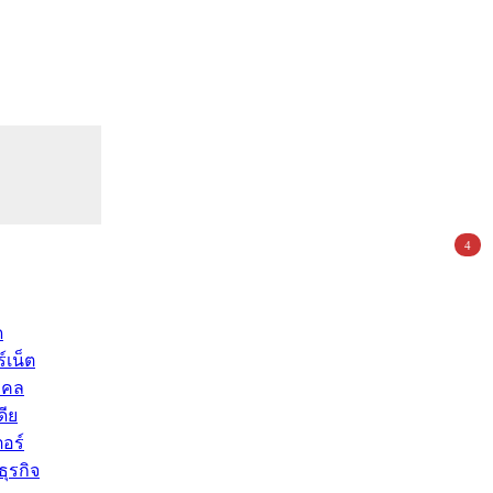
4
ด
์เน็ต
คคล
ดีย
อร์
ุรกิจ