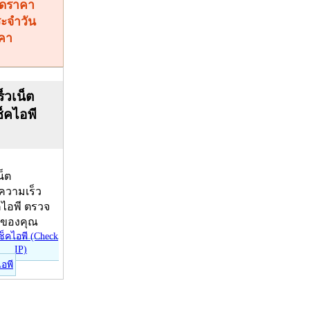
คา
็วเน็ต
ช็คไอพี
น็ต
บความเร็ว
คไอพี ตรวจ
ีของคุณ
ไอพี