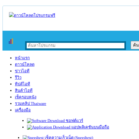
หน้าแรก
ดาวน์โหลด
ข่าวไอที
รีวิว
ทิปส์ไอที
สินค้าไอที
เช็ครอบหนัง
รวมคลิป Thaiware
เครื่องมือ
ซอฟต์แวร์
แอปพลิเคชันบนมือถือ
เช็คความเร็วเน็ต (Speedtest)