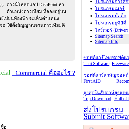
โปรแกรมการศึก
ดาวน์โหลดแอป DishPoint หา
475
โปรแกรมเมอร์
ตำแหน่งดาวเทียม ที่ลอยอยู่บน
โปรแกรมมือถือ
ขึ้นไปบนท้องฟ้า จะเห็นตำแหน่ง
โปรแกรมยูทิลิตี้
้าจอ ใช้ตั้งสัญญาณจานดาวเทียมดี
ไดร์เวอร์ (Driver)
Sitemap Search
Sitemap Info
ซอฟต์แวร์ไทย
ซอฟต์แวร
Thai Software
Freeware
cial
Commercial คืออะไร ?
ซอฟต์แวร์สามัญ
ซอฟต์
First AID
Recom
สูงสุดในสัปดาห์
สูงสุด
Top Download
Hall of
ส่งโปรแกรม
Submit Softwa
งซื้อ