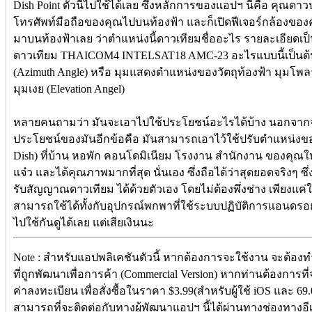
Dish Point ตัวนี้ไปใช้ได้เลย ซึ่งหลักการของแอปฯ นี้คือ คุณด
โทรศัพท์มือถือของคุณไปบนท้องฟ้า และก็เปิดฟีเจอร์กล้องของ
มาบนท้องฟ้าเลย ว่าตำแหน่งนี้ดาวเทียมชื่ออะไร รายละเอียดเป็
ดาวเทียม THAICOM4 INTELSAT18 AMC-23 อะไรแบบนี้เป็นต้
(Azimuth Angle) หรือ มุมแสดงตำแหน่งของวัตถุท้องฟ้า มุมโพลา
มุมเงย (Elevation Angel)
หลายคนถามว่า มันจะเอาไปใช้ประโยชน์อะไรได้บ้าง นอกจากจะเอ
ประโยชน์ของมันอีกข้อคือ มันสามารถเอาไว้ใช้ปรับตำแหน่งขอ
Dish) ที่บ้าน หอพัก คอนโดมิเนียม โรงงาน สำนักงาน ของคุณให้
แจ๋ว และได้คุณภาพมากที่สุด นั่นเอง ซึ่งถือได้ว่าสุดยอดจริงๆ
รับสัญญาณดาวเทียม ได้ด้วยตัวเอง โดยไม่ต้องพึ่งช่าง เพียงแค่ใช้
สามารถใช้ได้ทั้งกับอุปกรณ์พกพาที่ใช้ระบบปฏิบัติการแอนดรอ
ไปใช้กันดูได้เลย แต่เสียเงินนะ
Note : สำหรับแอปพลิเคชันตัวนี้ หากต้องการจะใช้งาน จะต้องทำการ
ที่ถูกพัฒนาเพื่อการค้า (Commercial Version) หากท่านต้องการที่จ
ค่าลงทะเบียน เพื่อสั่งซื้อในราคา $3.99(สำหรับผู้ใช้ iOS และ 6
สามารถที่จะติดต่อกับทางผู้พัฒนาแอปฯ นี้ได้ผ่านทางช่องทางอีเ