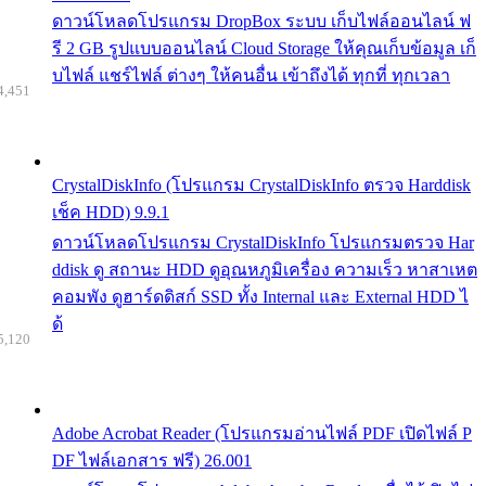
ดาวน์โหลดโปรแกรม DropBox ระบบ เก็บไฟล์ออนไลน์ ฟ
รี 2 GB รูปแบบออนไลน์ Cloud Storage ให้คุณเก็บข้อมูล เก็
บไฟล์ แชร์ไฟล์ ต่างๆ ให้คนอื่น เข้าถึงได้ ทุกที่ ทุกเวลา
4,451
CrystalDiskInfo (โปรแกรม CrystalDiskInfo ตรวจ Harddisk
เช็ค HDD) 9.9.1
ดาวน์โหลดโปรแกรม CrystalDiskInfo โปรแกรมตรวจ Har
ddisk ดู สถานะ HDD ดูอุณหภูมิเครื่อง ความเร็ว หาสาเหต
คอมพัง ดูฮาร์ดดิสก์ SSD ทั้ง Internal และ External HDD ไ
ด้
5,120
Adobe Acrobat Reader (โปรแกรมอ่านไฟล์ PDF เปิดไฟล์ P
DF ไฟล์เอกสาร ฟรี) 26.001