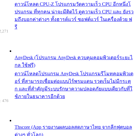
ดาวน์โหลด CPU-Z โปรแกรมวัดความเร็ว CPU อีกหนึ่งโ
ปรแกรม ที่ทุกคน น่าจะมีติดไว้ ดูความเร็ว CPU และ ยังรว
มถึงบอกค่าต่างๆ ทั้งฮารด์แวร์ ซอฟต์แวร์ ในเครื่องด้วย ฟ
รี
2,271
AnyDesk (โปรแกรม AnyDesk ควบคุมคอมพิวเตอร์ระยะไ
กล ใช้ฟรี)
ดาวน์โหลดโปรแกรม AnyDesk โปรแกรมรีโมทคอมพิวเต
อร์ ที่สามารถเชื่อมต่อแบบไร้พรมแดน รวดเร็มไม่มีกระตุ
ก และที่สำคัญมีระบบรักษาความปลอดภัยแบบเดียวกับที่ใ
ช้ภายในธนาคารอีกด้วย
: 476
Thscore (App รายงานผลบอลสดภาษาไทย จากลีกฟุตบอล
ต่างๆ ทั่วโลก)