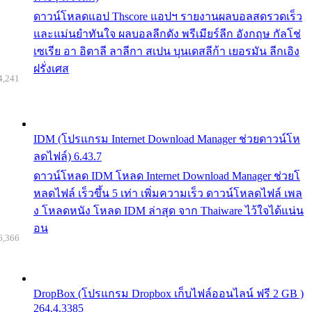
ดาวน์โหลดแอป Thscore แอปฯ รายงานผลบอลสดรวดเร็ว
และแม่นยำทันใจ ผลบอลลีกดัง พรีเมียร์ลีก อังกฤษ กัลโช่
เซเรีย อา อิตาลี ลาลีกา สเปน บุนเดสลีก้า เยอรมัน ลีกเอิง
ฝรั่งเศส
4,241
IDM (โปรแกรม Internet Download Manager ช่วยดาวน์โห
ลดไฟล์) 6.43.7
ดาวน์โหลด IDM โหลด Internet Download Manager ช่วยโ
หลดไฟล์ เร็วขึ้น 5 เท่า เพิ่มความเร็ว ดาวน์โหลดไฟล์ เพล
ง โหลดหนัง โหลด IDM ล่าสุด จาก Thaiware ไว้ใจได้แน่น
อน
6,366
DropBox (โปรแกรม Dropbox เก็บไฟล์ออนไลน์ ฟรี 2 GB )
264.4.3385