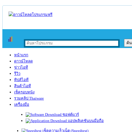
หน้าแรก
ดาวน์โหลด
ข่าวไอที
รีวิว
ทิปส์ไอที
สินค้าไอที
เช็ครอบหนัง
รวมคลิป Thaiware
เครื่องมือ
ซอฟต์แวร์
แอปพลิเคชันบนมือถือ
เช็คความเร็วเน็ต (Speedtest)