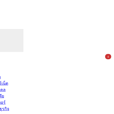
4
ด
์เน็ต
คคล
ดีย
อร์
ุรกิจ