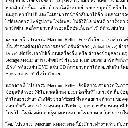
ภัยคุกคาม ภัยธรรมชาติต่างๆ หรือ ความผิดพลาดที่เกิดขึ้นโดยมนุ
หากมันเกิดขึ้นมาแล้ว ถ้าเราไม่มีระบบสำรองข้อมูลที่ดี หรือ ไม
นั้นสูญหายไปได้ และ ไม่สามารถนำกำลับมาได้อีก มันสามารถช่
ไฟล์เอกสาร ไฟล์รูปภาพ ไฟล์เพลง ไฟล์วิดีโอ ฟอนต์ การตั้งค่า ราย
พาร์ทิชัน เลยก็สามารถสำรองแบ็คอัพเก็บเอาไว้ได้ด้วยเช่นกัน
นอกจากนี้ โปรแกรม Macrium Reflect Free ตัวนี้สามารถสำรอง
เป็น สำรองข้อมูลโดยการสร้างไดร์ฟจำลอง (Virtual Drive) สำรอ
Drive) เพื่อที่จะเอาไปเก็บบนเครื่องอื่น หรือ สำรองข้อมูลลงบนอ
Storage Media) อาทิ แฟลชไดร์ฟ (USB Flash Drive) ฮาร์ดดิสก์ภา
เบิร์นไรท์ลงแผ่น DVD แผ่น CD ก็สามารถทำได้ด้วยเช่นกัน โด
ช่วย สามารถทำได้ในตัวเลย
นอกจากนี้ โปรแกรม Macrium Reflect ยังมีความสามารถในการบีบอั
ข้อมูลที่สำรองให้มีขนาดเล็กลง ประหยัดพื้นที่ในการจัดเก็บข้
ทำได้อย่างง่ายๆ มันมีตัวช่วย Wizard ที่จะคอยถามคำถามของคุ
ตอน ทั้งเรื่องการสำรองข้อมูล (Backup) และ การเรียกข้อมูลที่สำร
ใครก็ได้ ไม่ต้องมีความรู้ทางเทคนิค อะไรมากมายก็สามารถใช้
โดย โปรแกรม Macrium Reflect Free นี้ยังมีการทำงานร่วมกับเ