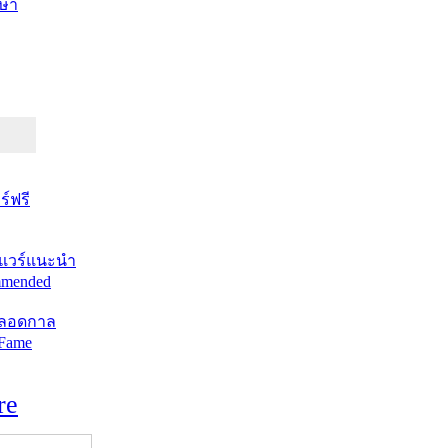
ษา
์ฟรี
แวร์แนะนำ
mended
ตลอดกาล
 Fame
re