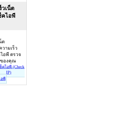
็วเน็ต
ช็คไอพี
น็ต
บความเร็ว
คไอพี ตรวจ
ีของคุณ
ไอพี