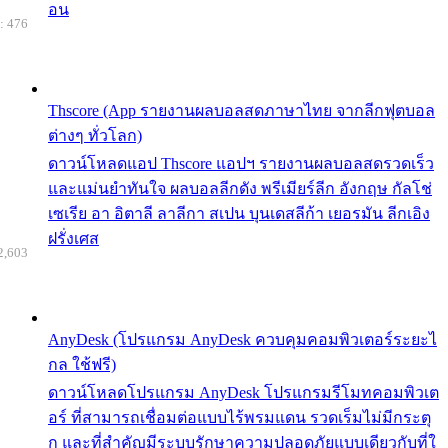
อน
: 476
Thscore (App รายงานผลบอลสดภาษาไทย จากลีกฟุตบอล
ต่างๆ ทั่วโลก)
ดาวน์โหลดแอป Thscore แอปฯ รายงานผลบอลสดรวดเร็ว
และแม่นยำทันใจ ผลบอลลีกดัง พรีเมียร์ลีก อังกฤษ กัลโช่
เซเรีย อา อิตาลี ลาลีกา สเปน บุนเดสลีก้า เยอรมัน ลีกเอิง
ฝรั่งเศส
2,603
AnyDesk (โปรแกรม AnyDesk ควบคุมคอมพิวเตอร์ระยะไ
กล ใช้ฟรี)
ดาวน์โหลดโปรแกรม AnyDesk โปรแกรมรีโมทคอมพิวเต
อร์ ที่สามารถเชื่อมต่อแบบไร้พรมแดน รวดเร็มไม่มีกระตุ
ก และที่สำคัญมีระบบรักษาความปลอดภัยแบบเดียวกับที่ใ