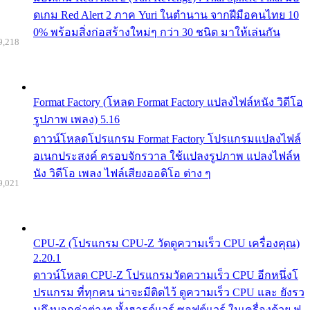
ดเกม Red Alert 2 ภาค Yuri ในตำนาน จากฝีมือคนไทย 10
0% พร้อมสิ่งก่อสร้างใหม่ๆ กว่า 30 ชนิด มาให้เล่นกัน
9,218
Format Factory (โหลด Format Factory แปลงไฟล์หนัง วิดีโอ
รูปภาพ เพลง) 5.16
ดาวน์โหลดโปรแกรม Format Factory โปรแกรมแปลงไฟล์
อเนกประสงค์ ครอบจักรวาล ใช้แปลงรูปภาพ แปลงไฟล์ห
นัง วิดีโอ เพลง ไฟล์เสียงออดิโอ ต่าง ๆ
9,021
CPU-Z (โปรแกรม CPU-Z วัดดูความเร็ว CPU เครื่องคุณ)
2.20.1
ดาวน์โหลด CPU-Z โปรแกรมวัดความเร็ว CPU อีกหนึ่งโ
ปรแกรม ที่ทุกคน น่าจะมีติดไว้ ดูความเร็ว CPU และ ยังรว
มถึงบอกค่าต่างๆ ทั้งฮารด์แวร์ ซอฟต์แวร์ ในเครื่องด้วย ฟ