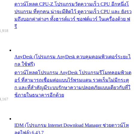
ดาวน์โหลด CPU-Z โปรแกรมวัดความเร็ว CPU อีกหนึ่งโ
ปรแกรม ที่ทุกคน น่าจะมีติดไว้ ดูความเร็ว CPU และ ยังรว
มถึงบอกค่าต่างๆ ทั้งฮารด์แวร์ ซอฟต์แวร์ ในเครื่องด้วย ฟ
รี
1,918
AnyDesk (โปรแกรม AnyDesk ควบคุมคอมพิวเตอร์ระยะไ
กล ใช้ฟรี)
ดาวน์โหลดโปรแกรม AnyDesk โปรแกรมรีโมทคอมพิวเต
อร์ ที่สามารถเชื่อมต่อแบบไร้พรมแดน รวดเร็มไม่มีกระตุ
ก และที่สำคัญมีระบบรักษาความปลอดภัยแบบเดียวกับที่ใ
ช้ภายในธนาคารอีกด้วย
4,167
IDM (โปรแกรม Internet Download Manager ช่วยดาวน์โห
ลดไฟล์) 6.43.7