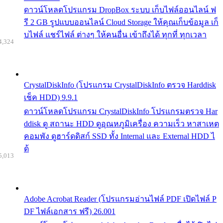
ดาวน์โหลดโปรแกรม DropBox ระบบ เก็บไฟล์ออนไลน์ ฟ
รี 2 GB รูปแบบออนไลน์ Cloud Storage ให้คุณเก็บข้อมูล เก็
บไฟล์ แชร์ไฟล์ ต่างๆ ให้คนอื่น เข้าถึงได้ ทุกที่ ทุกเวลา
4,324
CrystalDiskInfo (โปรแกรม CrystalDiskInfo ตรวจ Harddisk
เช็ค HDD) 9.9.1
ดาวน์โหลดโปรแกรม CrystalDiskInfo โปรแกรมตรวจ Har
ddisk ดู สถานะ HDD ดูอุณหภูมิเครื่อง ความเร็ว หาสาเหต
คอมพัง ดูฮาร์ดดิสก์ SSD ทั้ง Internal และ External HDD ไ
ด้
5,013
Adobe Acrobat Reader (โปรแกรมอ่านไฟล์ PDF เปิดไฟล์ P
DF ไฟล์เอกสาร ฟรี) 26.001