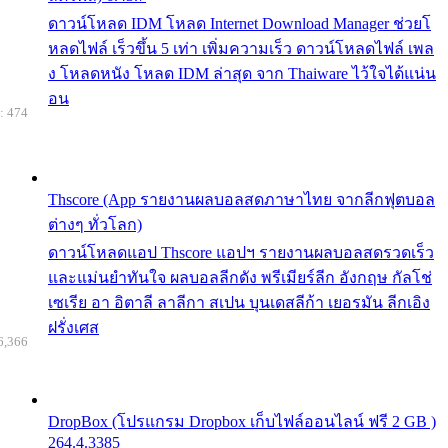
ดาวน์โหลด IDM โหลด Internet Download Manager ช่วยโ
หลดไฟล์ เร็วขึ้น 5 เท่า เพิ่มความเร็ว ดาวน์โหลดไฟล์ เพล
ง โหลดหนัง โหลด IDM ล่าสุด จาก Thaiware ไว้ใจได้แน่น
อน
: 474
Thscore (App รายงานผลบอลสดภาษาไทย จากลีกฟุตบอล
ต่างๆ ทั่วโลก)
ดาวน์โหลดแอป Thscore แอปฯ รายงานผลบอลสดรวดเร็ว
และแม่นยำทันใจ ผลบอลลีกดัง พรีเมียร์ลีก อังกฤษ กัลโช่
เซเรีย อา อิตาลี ลาลีกา สเปน บุนเดสลีก้า เยอรมัน ลีกเอิง
ฝรั่งเศส
6,366
DropBox (โปรแกรม Dropbox เก็บไฟล์ออนไลน์ ฟรี 2 GB )
264.4.3385