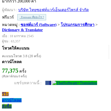
มากกว่า 200,000 คำ
ผู้พัฒนา :
บริษัท ไทยซอฟท์แวร์เอ็นเตอร์ไพรส์ จำกัด
ฟรีแวร์
Freeware คืออะไร ?
หมวดหมู่ :
ซอฟต์แวร์ (Software)
>
โปรแกรมการศึกษา
>
Dictionary & Translator
เมื่อ : 18 มกราคม 2545
ผู้ชม : 63,357
โหวตให้คะแนน
คะแนนโหวต 3.8 (20 ครั้ง)
ดาวน์โหลด
77,375
ครั้ง
(สัปดาห์ก่อน 0 ครั้ง)
แชร์บทความนี้ :
0
รีวิว
ดาวน์โหลด
สั่งซื้อ