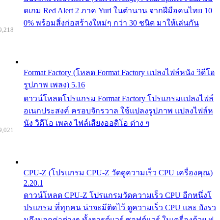
ดเกม Red Alert 2 ภาค Yuri ในตำนาน จากฝีมือคนไทย 10
0% พร้อมสิ่งก่อสร้างใหม่ๆ กว่า 30 ชนิด มาให้เล่นกัน
9,218
Format Factory (โหลด Format Factory แปลงไฟล์หนัง วิดีโอ
รูปภาพ เพลง) 5.16
ดาวน์โหลดโปรแกรม Format Factory โปรแกรมแปลงไฟล์
อเนกประสงค์ ครอบจักรวาล ใช้แปลงรูปภาพ แปลงไฟล์ห
นัง วิดีโอ เพลง ไฟล์เสียงออดิโอ ต่าง ๆ
9,021
CPU-Z (โปรแกรม CPU-Z วัดดูความเร็ว CPU เครื่องคุณ)
2.20.1
ดาวน์โหลด CPU-Z โปรแกรมวัดความเร็ว CPU อีกหนึ่งโ
ปรแกรม ที่ทุกคน น่าจะมีติดไว้ ดูความเร็ว CPU และ ยังรว
มถึงบอกค่าต่างๆ ทั้งฮารด์แวร์ ซอฟต์แวร์ ในเครื่องด้วย ฟ