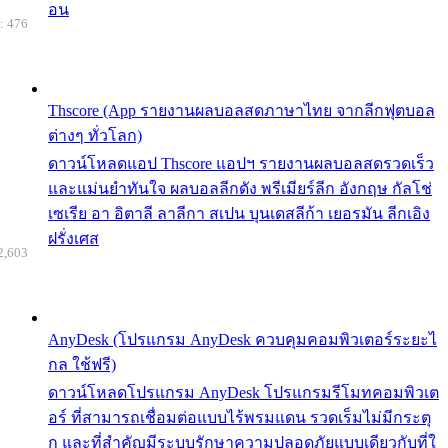
อน
: 476
Thscore (App รายงานผลบอลสดภาษาไทย จากลีกฟุตบอล
ต่างๆ ทั่วโลก)
ดาวน์โหลดแอป Thscore แอปฯ รายงานผลบอลสดรวดเร็ว
และแม่นยำทันใจ ผลบอลลีกดัง พรีเมียร์ลีก อังกฤษ กัลโช่
เซเรีย อา อิตาลี ลาลีกา สเปน บุนเดสลีก้า เยอรมัน ลีกเอิง
ฝรั่งเศส
2,603
AnyDesk (โปรแกรม AnyDesk ควบคุมคอมพิวเตอร์ระยะไ
กล ใช้ฟรี)
ดาวน์โหลดโปรแกรม AnyDesk โปรแกรมรีโมทคอมพิวเต
อร์ ที่สามารถเชื่อมต่อแบบไร้พรมแดน รวดเร็มไม่มีกระตุ
ก และที่สำคัญมีระบบรักษาความปลอดภัยแบบเดียวกับที่ใ