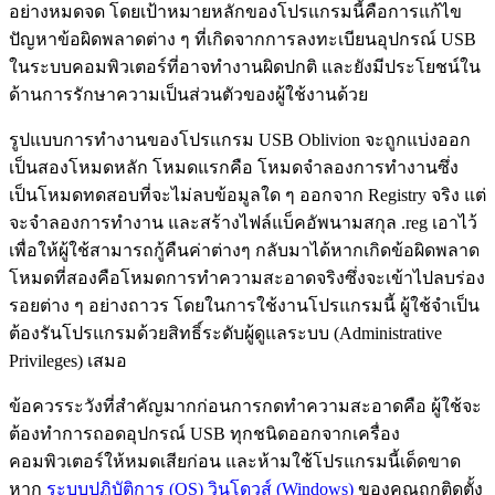
อย่างหมดจด โดยเป้าหมายหลักของโปรแกรมนี้คือการแก้ไข
ปัญหาข้อผิดพลาดต่าง ๆ ที่เกิดจากการลงทะเบียนอุปกรณ์ USB
ในระบบคอมพิวเตอร์ที่อาจทำงานผิดปกติ และยังมีประโยชน์ใน
ด้านการรักษาความเป็นส่วนตัวของผู้ใช้งานด้วย
รูปแบบการทำงานของโปรแกรม USB Oblivion จะถูกแบ่งออก
เป็นสองโหมดหลัก โหมดแรกคือ โหมดจำลองการทำงานซึ่ง
เป็นโหมดทดสอบที่จะไม่ลบข้อมูลใด ๆ ออกจาก Registry จริง แต่
จะจำลองการทำงาน และสร้างไฟล์แบ็คอัพนามสกุล .reg เอาไว้
เพื่อให้ผู้ใช้สามารถกู้คืนค่าต่างๆ กลับมาได้หากเกิดข้อผิดพลาด
โหมดที่สองคือโหมดการทำความสะอาดจริงซึ่งจะเข้าไปลบร่อง
รอยต่าง ๆ อย่างถาวร โดยในการใช้งานโปรแกรมนี้ ผู้ใช้จำเป็น
ต้องรันโปรแกรมด้วยสิทธิ์ระดับผู้ดูแลระบบ (Administrative
Privileges) เสมอ
ข้อควรระวังที่สำคัญมากก่อนการกดทำความสะอาดคือ ผู้ใช้จะ
ต้องทำการถอดอุปกรณ์ USB ทุกชนิดออกจากเครื่อง
คอมพิวเตอร์ให้หมดเสียก่อน และห้ามใช้โปรแกรมนี้เด็ดขาด
หาก
ระบบปฏิบัติการ (OS)
วินโดวส์ (Windows)
ของคุณถูกติดตั้ง