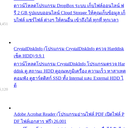
ดาวน์โหลดโปรแกรม DropBox ระบบ เก็บไฟล์ออนไลน์ ฟ
รี 2 GB รูปแบบออนไลน์ Cloud Storage ให้คุณเก็บข้อมูล เก็
บไฟล์ แชร์ไฟล์ ต่างๆ ให้คนอื่น เข้าถึงได้ ทุกที่ ทุกเวลา
4,451
CrystalDiskInfo (โปรแกรม CrystalDiskInfo ตรวจ Harddisk
เช็ค HDD) 9.9.1
ดาวน์โหลดโปรแกรม CrystalDiskInfo โปรแกรมตรวจ Har
ddisk ดู สถานะ HDD ดูอุณหภูมิเครื่อง ความเร็ว หาสาเหต
คอมพัง ดูฮาร์ดดิสก์ SSD ทั้ง Internal และ External HDD ไ
ด้
5,120
Adobe Acrobat Reader (โปรแกรมอ่านไฟล์ PDF เปิดไฟล์ P
DF ไฟล์เอกสาร ฟรี) 26.001