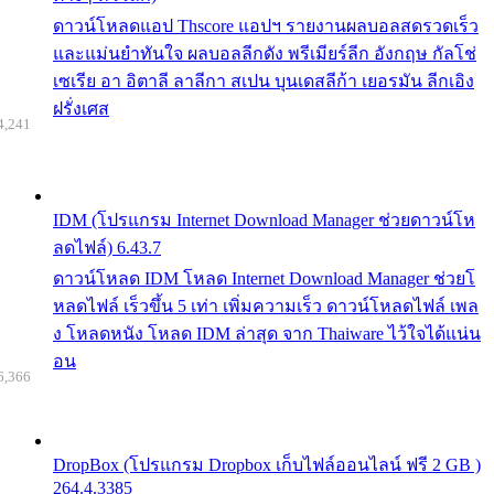
ดาวน์โหลดแอป Thscore แอปฯ รายงานผลบอลสดรวดเร็ว
และแม่นยำทันใจ ผลบอลลีกดัง พรีเมียร์ลีก อังกฤษ กัลโช่
เซเรีย อา อิตาลี ลาลีกา สเปน บุนเดสลีก้า เยอรมัน ลีกเอิง
ฝรั่งเศส
4,241
IDM (โปรแกรม Internet Download Manager ช่วยดาวน์โห
ลดไฟล์) 6.43.7
ดาวน์โหลด IDM โหลด Internet Download Manager ช่วยโ
หลดไฟล์ เร็วขึ้น 5 เท่า เพิ่มความเร็ว ดาวน์โหลดไฟล์ เพล
ง โหลดหนัง โหลด IDM ล่าสุด จาก Thaiware ไว้ใจได้แน่น
อน
6,366
DropBox (โปรแกรม Dropbox เก็บไฟล์ออนไลน์ ฟรี 2 GB )
264.4.3385