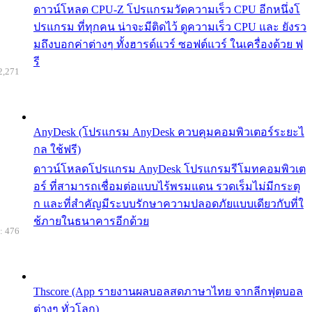
ดาวน์โหลด CPU-Z โปรแกรมวัดความเร็ว CPU อีกหนึ่งโ
ปรแกรม ที่ทุกคน น่าจะมีติดไว้ ดูความเร็ว CPU และ ยังรว
มถึงบอกค่าต่างๆ ทั้งฮารด์แวร์ ซอฟต์แวร์ ในเครื่องด้วย ฟ
รี
2,271
AnyDesk (โปรแกรม AnyDesk ควบคุมคอมพิวเตอร์ระยะไ
กล ใช้ฟรี)
ดาวน์โหลดโปรแกรม AnyDesk โปรแกรมรีโมทคอมพิวเต
อร์ ที่สามารถเชื่อมต่อแบบไร้พรมแดน รวดเร็มไม่มีกระตุ
ก และที่สำคัญมีระบบรักษาความปลอดภัยแบบเดียวกับที่ใ
ช้ภายในธนาคารอีกด้วย
: 476
Thscore (App รายงานผลบอลสดภาษาไทย จากลีกฟุตบอล
ต่างๆ ทั่วโลก)