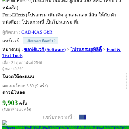
Font-Effects (โปรแกรม เพิ่มเติม ลูกเล่น และ สีสัน ให้กับ ตัว
หนังสือ) : โปรแกรมนี้ เป็นโปรแกรม ที่เ..
ผู้พัฒนา :
CAD-KAS GbR
แชร์แวร์
Shareware คืออะไร ?
หมวดหมู่ :
ซอฟต์แวร์ (Software)
>
โปรแกรมยูทิลิตี้
>
Font &
Text Tools
เมื่อ : 21 กุมภาพันธ์ 2546
ผู้ชม : 40,369
โหวตให้คะแนน
คะแนนโหวต 3.89 (9 ครั้ง)
ดาวน์โหลด
9,903
ครั้ง
(สัปดาห์ก่อน 0 ครั้ง)
แชร์บทความนี้ :
0