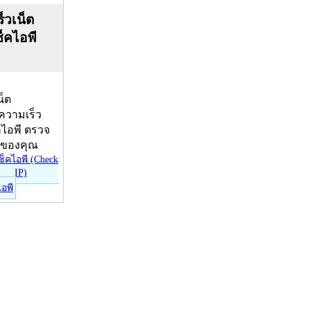
็วเน็ต
ช็คไอพี
น็ต
บความเร็ว
คไอพี ตรวจ
ีของคุณ
ไอพี