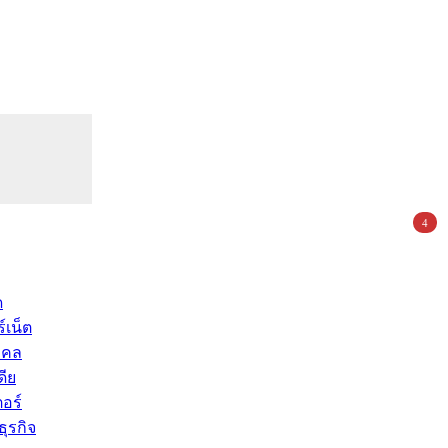
4
ด
์เน็ต
คคล
ดีย
อร์
ุรกิจ