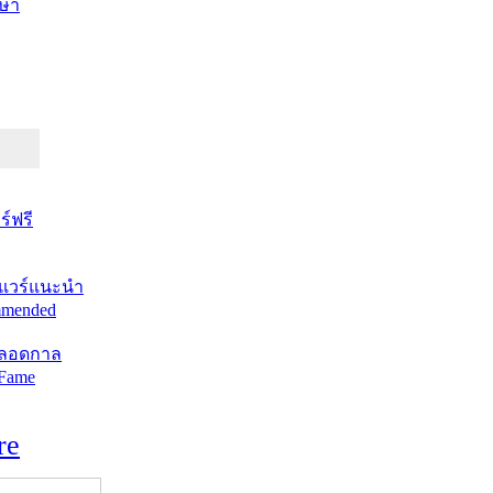
ษา
์ฟรี
แวร์แนะนำ
mended
ตลอดกาล
 Fame
re