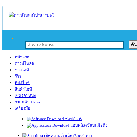
หน้าแรก
ดาวน์โหลด
ข่าวไอที
รีวิว
ทิปส์ไอที
สินค้าไอที
เช็ครอบหนัง
รวมคลิป Thaiware
เครื่องมือ
ซอฟต์แวร์
แอปพลิเคชันบนมือถือ
เช็คความเร็วเน็ต (Speedtest)