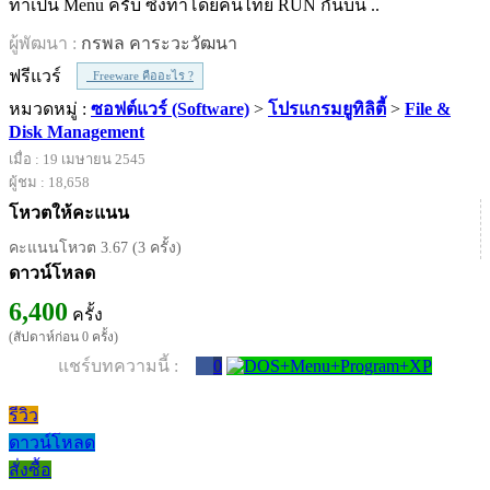
ทำเป็น Menu ครับ ซึ่งทำโดยคนไทย RUN กันบน ..
ผู้พัฒนา :
กรพล คาระวะวัฒนา
ฟรีแวร์
Freeware คืออะไร ?
หมวดหมู่ :
ซอฟต์แวร์ (Software)
>
โปรแกรมยูทิลิตี้
>
File &
Disk Management
เมื่อ : 19 เมษายน 2545
ผู้ชม : 18,658
โหวตให้คะแนน
คะแนนโหวต 3.67 (3 ครั้ง)
ดาวน์โหลด
6,400
ครั้ง
(สัปดาห์ก่อน 0 ครั้ง)
แชร์บทความนี้ :
0
รีวิว
ดาวน์โหลด
สั่งซื้อ