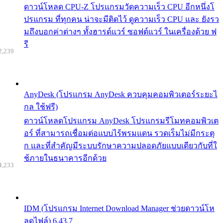
ดาวน์โหลด CPU-Z โปรแกรมวัดความเร็ว CPU อีกหนึ่งโ
ปรแกรม ที่ทุกคน น่าจะมีติดไว้ ดูความเร็ว CPU และ ยังรว
มถึงบอกค่าต่างๆ ทั้งฮารด์แวร์ ซอฟต์แวร์ ในเครื่องด้วย ฟ
รี
2,239
AnyDesk (โปรแกรม AnyDesk ควบคุมคอมพิวเตอร์ระยะไ
กล ใช้ฟรี)
ดาวน์โหลดโปรแกรม AnyDesk โปรแกรมรีโมทคอมพิวเต
อร์ ที่สามารถเชื่อมต่อแบบไร้พรมแดน รวดเร็มไม่มีกระตุ
ก และที่สำคัญมีระบบรักษาความปลอดภัยแบบเดียวกับที่ใ
ช้ภายในธนาคารอีกด้วย
4,233
IDM (โปรแกรม Internet Download Manager ช่วยดาวน์โห
ลดไฟล์) 6.43.7