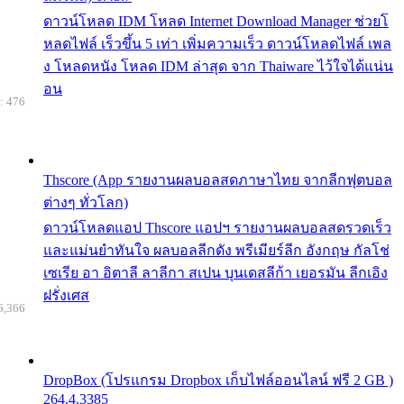
ดาวน์โหลด IDM โหลด Internet Download Manager ช่วยโ
หลดไฟล์ เร็วขึ้น 5 เท่า เพิ่มความเร็ว ดาวน์โหลดไฟล์ เพล
ง โหลดหนัง โหลด IDM ล่าสุด จาก Thaiware ไว้ใจได้แน่น
อน
: 476
Thscore (App รายงานผลบอลสดภาษาไทย จากลีกฟุตบอล
ต่างๆ ทั่วโลก)
ดาวน์โหลดแอป Thscore แอปฯ รายงานผลบอลสดรวดเร็ว
และแม่นยำทันใจ ผลบอลลีกดัง พรีเมียร์ลีก อังกฤษ กัลโช่
เซเรีย อา อิตาลี ลาลีกา สเปน บุนเดสลีก้า เยอรมัน ลีกเอิง
ฝรั่งเศส
6,366
DropBox (โปรแกรม Dropbox เก็บไฟล์ออนไลน์ ฟรี 2 GB )
264.4.3385