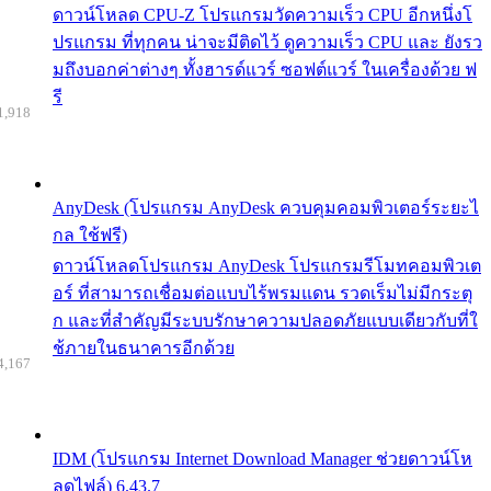
ดาวน์โหลด CPU-Z โปรแกรมวัดความเร็ว CPU อีกหนึ่งโ
ปรแกรม ที่ทุกคน น่าจะมีติดไว้ ดูความเร็ว CPU และ ยังรว
มถึงบอกค่าต่างๆ ทั้งฮารด์แวร์ ซอฟต์แวร์ ในเครื่องด้วย ฟ
รี
1,918
AnyDesk (โปรแกรม AnyDesk ควบคุมคอมพิวเตอร์ระยะไ
กล ใช้ฟรี)
ดาวน์โหลดโปรแกรม AnyDesk โปรแกรมรีโมทคอมพิวเต
อร์ ที่สามารถเชื่อมต่อแบบไร้พรมแดน รวดเร็มไม่มีกระตุ
ก และที่สำคัญมีระบบรักษาความปลอดภัยแบบเดียวกับที่ใ
ช้ภายในธนาคารอีกด้วย
4,167
IDM (โปรแกรม Internet Download Manager ช่วยดาวน์โห
ลดไฟล์) 6.43.7