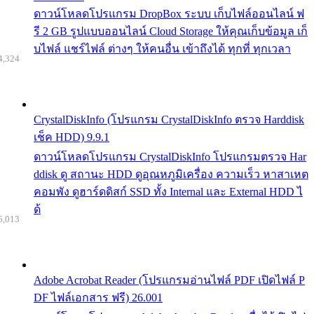
ดาวน์โหลดโปรแกรม DropBox ระบบ เก็บไฟล์ออนไลน์ ฟ
รี 2 GB รูปแบบออนไลน์ Cloud Storage ให้คุณเก็บข้อมูล เก็
บไฟล์ แชร์ไฟล์ ต่างๆ ให้คนอื่น เข้าถึงได้ ทุกที่ ทุกเวลา
4,324
CrystalDiskInfo (โปรแกรม CrystalDiskInfo ตรวจ Harddisk
เช็ค HDD) 9.9.1
ดาวน์โหลดโปรแกรม CrystalDiskInfo โปรแกรมตรวจ Har
ddisk ดู สถานะ HDD ดูอุณหภูมิเครื่อง ความเร็ว หาสาเหต
คอมพัง ดูฮาร์ดดิสก์ SSD ทั้ง Internal และ External HDD ไ
ด้
5,013
Adobe Acrobat Reader (โปรแกรมอ่านไฟล์ PDF เปิดไฟล์ P
DF ไฟล์เอกสาร ฟรี) 26.001