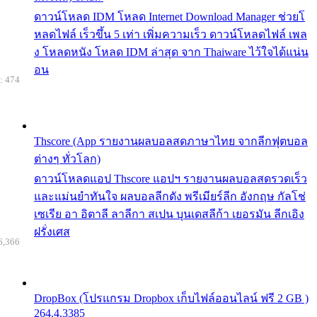
ดาวน์โหลด IDM โหลด Internet Download Manager ช่วยโ
หลดไฟล์ เร็วขึ้น 5 เท่า เพิ่มความเร็ว ดาวน์โหลดไฟล์ เพล
ง โหลดหนัง โหลด IDM ล่าสุด จาก Thaiware ไว้ใจได้แน่น
อน
: 474
Thscore (App รายงานผลบอลสดภาษาไทย จากลีกฟุตบอล
ต่างๆ ทั่วโลก)
ดาวน์โหลดแอป Thscore แอปฯ รายงานผลบอลสดรวดเร็ว
และแม่นยำทันใจ ผลบอลลีกดัง พรีเมียร์ลีก อังกฤษ กัลโช่
เซเรีย อา อิตาลี ลาลีกา สเปน บุนเดสลีก้า เยอรมัน ลีกเอิง
ฝรั่งเศส
6,366
DropBox (โปรแกรม Dropbox เก็บไฟล์ออนไลน์ ฟรี 2 GB )
264.4.3385