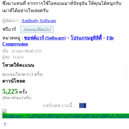
ซึ่งมาแทนที่ จากการใช้ไอคอนเมาส์ปัจจุบัน ให้คุณได้สนุกกับ
เมาส์ได้อย่างใจเลยครับ
ผู้พัฒนา :
Antibody Solfware
ฟรีแวร์
Freeware คืออะไร ?
หมวดหมู่ :
ซอฟต์แวร์ (Software)
>
โปรแกรมยูทิลิตี้
>
File
Compression
เมื่อ : 24 กุมภาพันธ์ 2555
ผู้ชม : 16,024
โหวตให้คะแนน
คะแนนโหวต 4 (3 ครั้ง)
ดาวน์โหลด
5,225
ครั้ง
(สัปดาห์ก่อน 0 ครั้ง)
แชร์บทความนี้ :
0
»