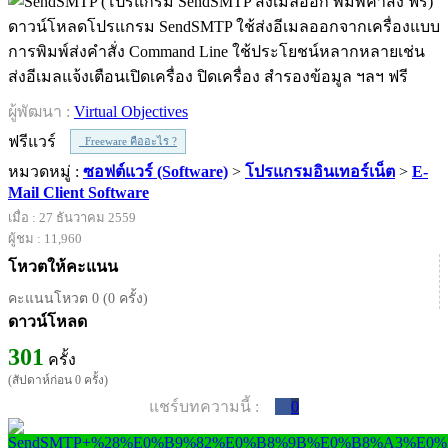
ดาวน์โหลดโปรแกรม SendSMTP ใช้ส่งอีเมลออกจากเครื่องแบบ
การพิมพ์ส่งคำสั่ง Command Line ใช้ประโยชน์หลากหลายเช่น
ส่งอีเมลแจ้งเตือนเปิดเครื่อง ปิดเครื่อง สำรองข้อมูล ฯลฯ ฟรี
ผู้พัฒนา :
Virtual Objectives
ฟรีแวร์
Freeware คืออะไร ?
หมวดหมู่ :
ซอฟต์แวร์ (Software)
>
โปรแกรมอินเทอร์เน็ต
>
E-
Mail Client Software
เมื่อ : 27 ธันวาคม 2559
ผู้ชม : 11,960
โหวตให้คะแนน
คะแนนโหวต 0 (0 ครั้ง)
ดาวน์โหลด
301
ครั้ง
(สัปดาห์ก่อน 0 ครั้ง)
แชร์บทความนี้ :
0