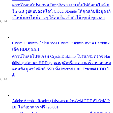
ดาวน์โหลดโปรแกรม DropBox ระบบ เก็บไฟล์ออนไลน์ ฟ
รี 2 GB รูปแบบออนไลน์ Cloud Storage ให้คุณเก็บข้อมูล เก็
บไฟล์ แชร์ไฟล์ ต่างๆ ให้คนอื่น เข้าถึงได้ ทุกที่ ทุกเวลา
4,324
CrystalDiskInfo (โปรแกรม CrystalDiskInfo ตรวจ Harddisk
เช็ค HDD) 9.9.1
ดาวน์โหลดโปรแกรม CrystalDiskInfo โปรแกรมตรวจ Har
ddisk ดู สถานะ HDD ดูอุณหภูมิเครื่อง ความเร็ว หาสาเหต
คอมพัง ดูฮาร์ดดิสก์ SSD ทั้ง Internal และ External HDD ไ
ด้
5,013
Adobe Acrobat Reader (โปรแกรมอ่านไฟล์ PDF เปิดไฟล์ P
DF ไฟล์เอกสาร ฟรี) 26.001