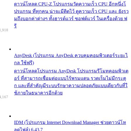
ดาวน์โหลด CPU-Z โปรแกรมวัดความเร็ว CPU อีกหนึ่งโ
ปรแกรม ที่ทุกคน น่าจะมีติดไว้ ดูความเร็ว CPU และ ยังรว
มถึงบอกค่าต่างๆ ทั้งฮารด์แวร์ ซอฟต์แวร์ ในเครื่องด้วย ฟ
รี
1,918
AnyDesk (โปรแกรม AnyDesk ควบคุมคอมพิวเตอร์ระยะไ
กล ใช้ฟรี)
ดาวน์โหลดโปรแกรม AnyDesk โปรแกรมรีโมทคอมพิวเต
อร์ ที่สามารถเชื่อมต่อแบบไร้พรมแดน รวดเร็มไม่มีกระตุ
ก และที่สำคัญมีระบบรักษาความปลอดภัยแบบเดียวกับที่ใ
ช้ภายในธนาคารอีกด้วย
4,167
IDM (โปรแกรม Internet Download Manager ช่วยดาวน์โห
ลดไฟล์) 6.43.7