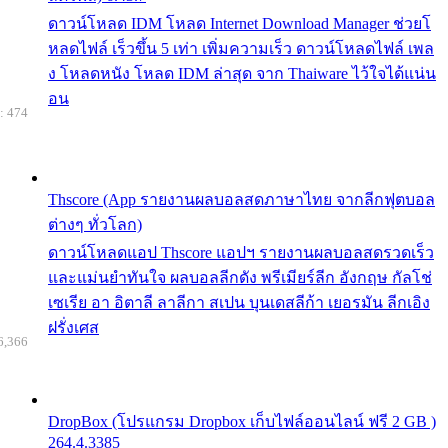
ดาวน์โหลด IDM โหลด Internet Download Manager ช่วยโ
หลดไฟล์ เร็วขึ้น 5 เท่า เพิ่มความเร็ว ดาวน์โหลดไฟล์ เพล
ง โหลดหนัง โหลด IDM ล่าสุด จาก Thaiware ไว้ใจได้แน่น
อน
: 474
Thscore (App รายงานผลบอลสดภาษาไทย จากลีกฟุตบอล
ต่างๆ ทั่วโลก)
ดาวน์โหลดแอป Thscore แอปฯ รายงานผลบอลสดรวดเร็ว
และแม่นยำทันใจ ผลบอลลีกดัง พรีเมียร์ลีก อังกฤษ กัลโช่
เซเรีย อา อิตาลี ลาลีกา สเปน บุนเดสลีก้า เยอรมัน ลีกเอิง
ฝรั่งเศส
6,366
DropBox (โปรแกรม Dropbox เก็บไฟล์ออนไลน์ ฟรี 2 GB )
264.4.3385