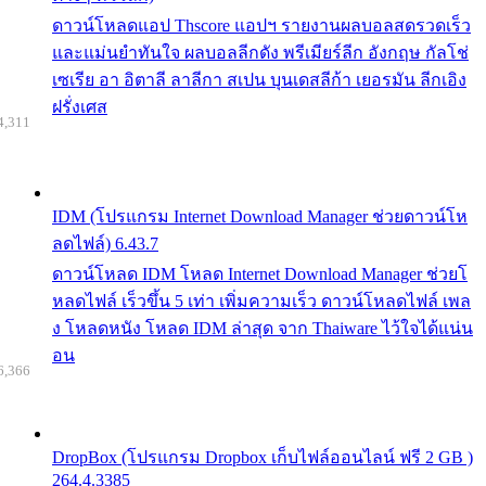
ดาวน์โหลดแอป Thscore แอปฯ รายงานผลบอลสดรวดเร็ว
และแม่นยำทันใจ ผลบอลลีกดัง พรีเมียร์ลีก อังกฤษ กัลโช่
เซเรีย อา อิตาลี ลาลีกา สเปน บุนเดสลีก้า เยอรมัน ลีกเอิง
ฝรั่งเศส
4,311
IDM (โปรแกรม Internet Download Manager ช่วยดาวน์โห
ลดไฟล์) 6.43.7
ดาวน์โหลด IDM โหลด Internet Download Manager ช่วยโ
หลดไฟล์ เร็วขึ้น 5 เท่า เพิ่มความเร็ว ดาวน์โหลดไฟล์ เพล
ง โหลดหนัง โหลด IDM ล่าสุด จาก Thaiware ไว้ใจได้แน่น
อน
6,366
DropBox (โปรแกรม Dropbox เก็บไฟล์ออนไลน์ ฟรี 2 GB )
264.4.3385