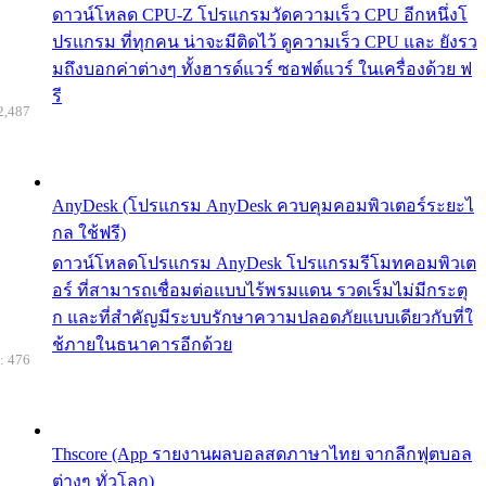
ดาวน์โหลด CPU-Z โปรแกรมวัดความเร็ว CPU อีกหนึ่งโ
ปรแกรม ที่ทุกคน น่าจะมีติดไว้ ดูความเร็ว CPU และ ยังรว
มถึงบอกค่าต่างๆ ทั้งฮารด์แวร์ ซอฟต์แวร์ ในเครื่องด้วย ฟ
รี
2,487
AnyDesk (โปรแกรม AnyDesk ควบคุมคอมพิวเตอร์ระยะไ
กล ใช้ฟรี)
ดาวน์โหลดโปรแกรม AnyDesk โปรแกรมรีโมทคอมพิวเต
อร์ ที่สามารถเชื่อมต่อแบบไร้พรมแดน รวดเร็มไม่มีกระตุ
ก และที่สำคัญมีระบบรักษาความปลอดภัยแบบเดียวกับที่ใ
ช้ภายในธนาคารอีกด้วย
: 476
Thscore (App รายงานผลบอลสดภาษาไทย จากลีกฟุตบอล
ต่างๆ ทั่วโลก)