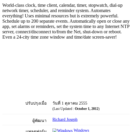
World-class clock, time client, calendar, timer, stopwatch, dial-up
network timer, scheduler, and reminder system. Automates
everything! Uses minimal resources but is extremely powerful.
Schedule up to 200 separate events. Automatically open or close any
app, set alarms or reminders, set the system time to any Internet NTP
server, connect/disconnect to/from the Net, shut-down or reboot.
Even a 24-city time zone window and time/date screen-saver!
ปรับปรุงเมื่อ
วันที่ 1 ตุลาคม 2555
(Last Updated :
October 1, 2012
)
Richard Joseph
ผู้พัฒนา
Windows
แพลตฟอร์ม