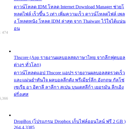
ดาวน์โหลด IDM โหลด Internet Download Manager ช่วยโ
หลดไฟล์ เร็วขึ้น 5 เท่า เพิ่มความเร็ว ดาวน์โหลดไฟล์ เพล
ง โหลดหนัง โหลด IDM ล่าสุด จาก Thaiware ไว้ใจได้แน่น
อน
: 474
Thscore (App รายงานผลบอลสดภาษาไทย จากลีกฟุตบอล
ต่างๆ ทั่วโลก)
ดาวน์โหลดแอป Thscore แอปฯ รายงานผลบอลสดรวดเร็ว
และแม่นยำทันใจ ผลบอลลีกดัง พรีเมียร์ลีก อังกฤษ กัลโช่
เซเรีย อา อิตาลี ลาลีกา สเปน บุนเดสลีก้า เยอรมัน ลีกเอิง
ฝรั่งเศส
6,366
DropBox (โปรแกรม Dropbox เก็บไฟล์ออนไลน์ ฟรี 2 GB )
264.4.3385