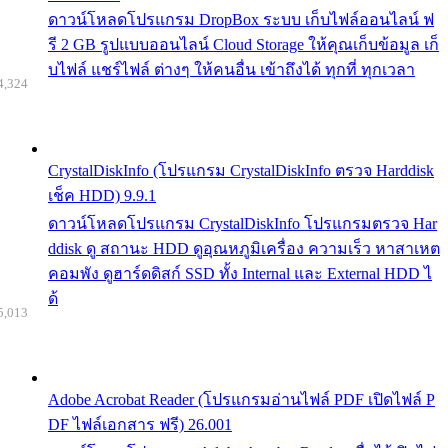
ดาวน์โหลดโปรแกรม DropBox ระบบ เก็บไฟล์ออนไลน์ ฟ
รี 2 GB รูปแบบออนไลน์ Cloud Storage ให้คุณเก็บข้อมูล เก็
บไฟล์ แชร์ไฟล์ ต่างๆ ให้คนอื่น เข้าถึงได้ ทุกที่ ทุกเวลา
4,324
CrystalDiskInfo (โปรแกรม CrystalDiskInfo ตรวจ Harddisk
เช็ค HDD) 9.9.1
ดาวน์โหลดโปรแกรม CrystalDiskInfo โปรแกรมตรวจ Har
ddisk ดู สถานะ HDD ดูอุณหภูมิเครื่อง ความเร็ว หาสาเหต
คอมพัง ดูฮาร์ดดิสก์ SSD ทั้ง Internal และ External HDD ไ
ด้
5,013
Adobe Acrobat Reader (โปรแกรมอ่านไฟล์ PDF เปิดไฟล์ P
DF ไฟล์เอกสาร ฟรี) 26.001