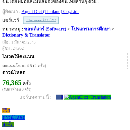
ขึ้นโดย ฝีมือและมันสมองของคนไทยล้วนๆ ด้วย..
ผู้พัฒนา :
Agent Dict (Thailand) Co,.Ltd.
แชร์แวร์
Shareware คืออะไร ?
หมวดหมู่ :
ซอฟต์แวร์ (Software)
>
โปรแกรมการศึกษา
>
Dictionary & Translator
เมื่อ : 1 มีนาคม 2545
ผู้ชม : 24,952
โหวตให้คะแนน
คะแนนโหวต 4.5 (2 ครั้ง)
ดาวน์โหลด
76,365
ครั้ง
(สัปดาห์ก่อน 0 ครั้ง)
แชร์บทความนี้ :
0
รีวิว
ดาวน์โหลด
สั่งซื้อ