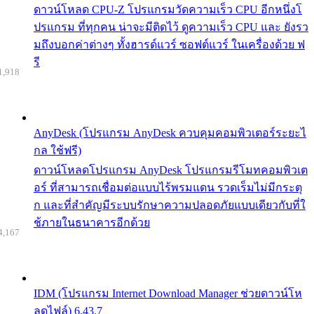
ดาวน์โหลด CPU-Z โปรแกรมวัดความเร็ว CPU อีกหนึ่งโ
ปรแกรม ที่ทุกคน น่าจะมีติดไว้ ดูความเร็ว CPU และ ยังรว
มถึงบอกค่าต่างๆ ทั้งฮารด์แวร์ ซอฟต์แวร์ ในเครื่องด้วย ฟ
รี
1,918
AnyDesk (โปรแกรม AnyDesk ควบคุมคอมพิวเตอร์ระยะไ
กล ใช้ฟรี)
ดาวน์โหลดโปรแกรม AnyDesk โปรแกรมรีโมทคอมพิวเต
อร์ ที่สามารถเชื่อมต่อแบบไร้พรมแดน รวดเร็มไม่มีกระตุ
ก และที่สำคัญมีระบบรักษาความปลอดภัยแบบเดียวกับที่ใ
ช้ภายในธนาคารอีกด้วย
4,167
IDM (โปรแกรม Internet Download Manager ช่วยดาวน์โห
ลดไฟล์) 6.43.7