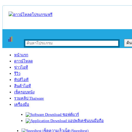
หน้าแรก
ดาวน์โหลด
ข่าวไอที
รีวิว
ทิปส์ไอที
สินค้าไอที
เช็ครอบหนัง
รวมคลิป Thaiware
เครื่องมือ
ซอฟต์แวร์
แอปพลิเคชันบนมือถือ
เช็คความเร็วเน็ต (Speedtest)