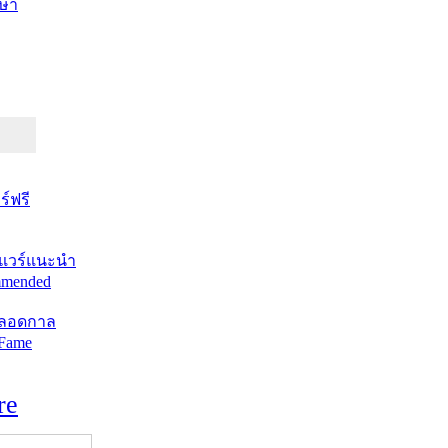
ษา
์ฟรี
แวร์แนะนำ
mended
ตลอดกาล
 Fame
re