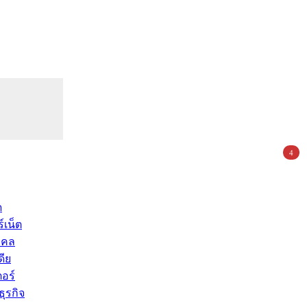
4
ด
์เน็ต
คคล
ดีย
อร์
ุรกิจ