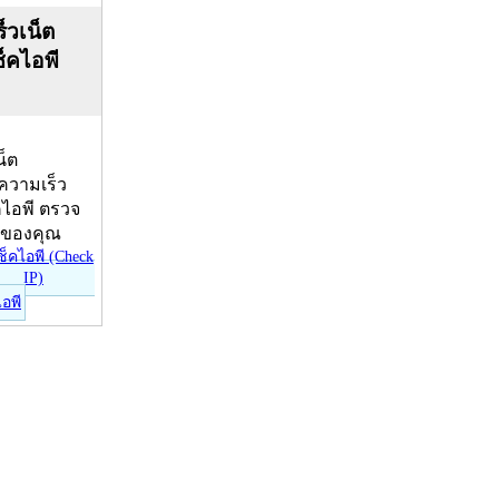
็วเน็ต
ช็คไอพี
น็ต
บความเร็ว
คไอพี ตรวจ
ีของคุณ
ไอพี