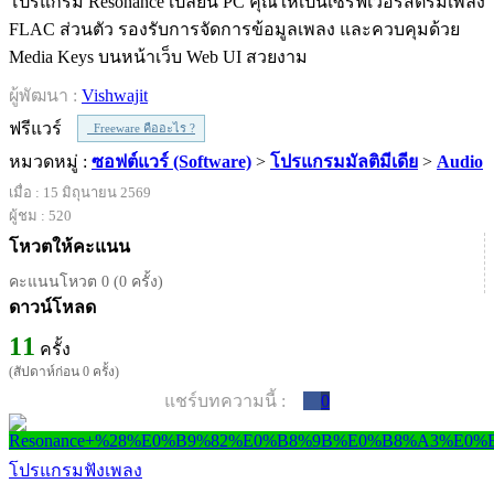
โปรแกรม Resonance เปลี่ยน PC คุณให้เป็นเซิร์ฟเวอร์สตรีมเพลง
FLAC ส่วนตัว รองรับการจัดการข้อมูลเพลง และควบคุมด้วย
Media Keys บนหน้าเว็บ Web UI สวยงาม
ผู้พัฒนา :
Vishwajit
ฟรีแวร์
Freeware คืออะไร ?
หมวดหมู่ :
ซอฟต์แวร์ (Software)
>
โปรแกรมมัลติมีเดีย
>
Audio
เมื่อ : 15 มิถุนายน 2569
ผู้ชม : 520
โหวตให้คะแนน
คะแนนโหวต 0 (0 ครั้ง)
ดาวน์โหลด
11
ครั้ง
(สัปดาห์ก่อน 0 ครั้ง)
แชร์บทความนี้ :
0
โปรแกรมฟังเพลง