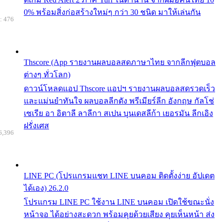
0% พร้อมสิ่งก่อสร้างใหม่ๆ กว่า 30 ชนิด มาให้เล่นกัน
: 476
Thscore (App รายงานผลบอลสดภาษาไทย จากลีกฟุตบอล
ต่างๆ ทั่วโลก)
ดาวน์โหลดแอป Thscore แอปฯ รายงานผลบอลสดรวดเร็ว
และแม่นยำทันใจ ผลบอลลีกดัง พรีเมียร์ลีก อังกฤษ กัลโช่
เซเรีย อา อิตาลี ลาลีกา สเปน บุนเดสลีก้า เยอรมัน ลีกเอิง
ฝรั่งเศส
6,396
LINE PC (โปรแกรมแชท LINE บนคอม ติดตั้งง่าย อัปเดต
ได้เอง) 26.2.0
โปรแกรม LINE PC ใช้งาน LINE บนคอม เปิดใช้ขณะนั่ง
หน้าจอ ได้อย่างสะดวก พร้อมคุยด้วยเสียง คุยเห็นหน้า ส่ง