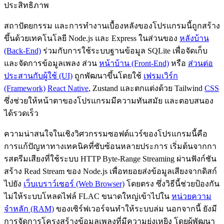
ประสิทธิภาพ
สถาปัตยกรรม และการทำงานเบื้องหลังของโปรแกรมนี้ถูกสร้าง
ขึ้นด้วยเทคโนโลยี Node.js และ Express ในส่วนของ
หลังบ้าน
(Back-End)
ร่วมกับการใช้ระบบฐานข้อมูล SQLite เพื่อจัดเก็บ
และจัดการข้อมูลเพลง ส่วน
หน้าบ้าน (Front-End)
หรือ
ส่วนต่อ
ประสานกับผู้ใช้ (UI)
ถูกพัฒนาขึ้นโดยใช้
เฟรมเวิร์ก
(Framework)
React Native
, Zustand และตกแต่งด้วย Tailwind
CSS
ซึ่งช่วยให้หน้าตาของโปรแกรมมีความทันสมัย และตอบสนอง
ได้รวดเร็ว
ความน่าสนใจในเชิงวิศวกรรมซอฟต์แวร์ของโปรแกรมนี้คือ
การแก้ปัญหาทางเทคนิคที่ซับซ้อนหลายประการ เริ่มต้นจากกา
รสตรีมเสียงที่ใช้ระบบ HTTP Byte-Range Streaming ผ่านฟังก์ชัน
สร้าง Read Stream ของ Node.js เพื่อทยอยส่งข้อมูลเสียงจากดิสก์
ไปยัง
เว็บเบราว์เซอร์ (Web Browser)
โดยตรง ซึ่งวิธีนี้ช่วยป้องกัน
ไม่ให้ระบบโหลดไฟล์ FLAC ขนาดใหญ่เข้าไปใน
หน่วยความ
จำหลัก (RAM)
ของเซิร์ฟเวอร์จนทำให้ระบบล่ม นอกจากนี้ ยังมี
การจัดการโครงสร้างข้อมูลเพลงที่มีความยุ่งเหยิง โดยผู้พัฒนา