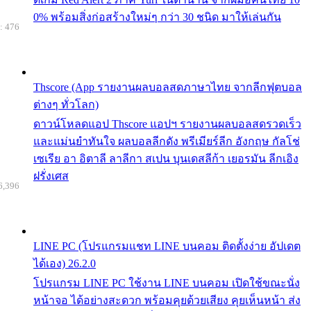
0% พร้อมสิ่งก่อสร้างใหม่ๆ กว่า 30 ชนิด มาให้เล่นกัน
: 476
Thscore (App รายงานผลบอลสดภาษาไทย จากลีกฟุตบอล
ต่างๆ ทั่วโลก)
ดาวน์โหลดแอป Thscore แอปฯ รายงานผลบอลสดรวดเร็ว
และแม่นยำทันใจ ผลบอลลีกดัง พรีเมียร์ลีก อังกฤษ กัลโช่
เซเรีย อา อิตาลี ลาลีกา สเปน บุนเดสลีก้า เยอรมัน ลีกเอิง
ฝรั่งเศส
6,396
LINE PC (โปรแกรมแชท LINE บนคอม ติดตั้งง่าย อัปเดต
ได้เอง) 26.2.0
โปรแกรม LINE PC ใช้งาน LINE บนคอม เปิดใช้ขณะนั่ง
หน้าจอ ได้อย่างสะดวก พร้อมคุยด้วยเสียง คุยเห็นหน้า ส่ง