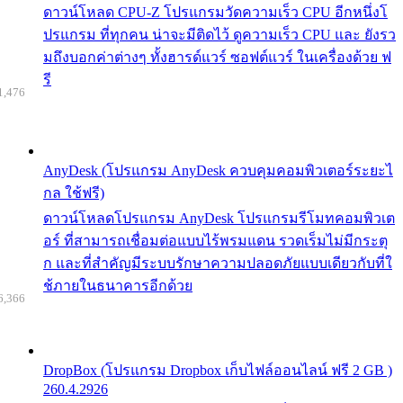
ดาวน์โหลด CPU-Z โปรแกรมวัดความเร็ว CPU อีกหนึ่งโ
ปรแกรม ที่ทุกคน น่าจะมีติดไว้ ดูความเร็ว CPU และ ยังรว
มถึงบอกค่าต่างๆ ทั้งฮารด์แวร์ ซอฟต์แวร์ ในเครื่องด้วย ฟ
รี
1,476
AnyDesk (โปรแกรม AnyDesk ควบคุมคอมพิวเตอร์ระยะไ
กล ใช้ฟรี)
ดาวน์โหลดโปรแกรม AnyDesk โปรแกรมรีโมทคอมพิวเต
อร์ ที่สามารถเชื่อมต่อแบบไร้พรมแดน รวดเร็มไม่มีกระตุ
ก และที่สำคัญมีระบบรักษาความปลอดภัยแบบเดียวกับที่ใ
ช้ภายในธนาคารอีกด้วย
6,366
DropBox (โปรแกรม Dropbox เก็บไฟล์ออนไลน์ ฟรี 2 GB )
260.4.2926