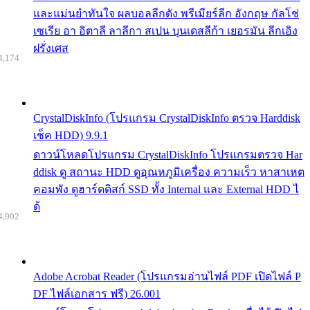
และแม่นยำทันใจ ผลบอลลีกดัง พรีเมียร์ลีก อังกฤษ กัลโช่
เซเรีย อา อิตาลี ลาลีกา สเปน บุนเดสลีก้า เยอรมัน ลีกเอิง
ฝรั่งเศส
4,174
CrystalDiskInfo (โปรแกรม CrystalDiskInfo ตรวจ Harddisk
เช็ค HDD) 9.9.1
ดาวน์โหลดโปรแกรม CrystalDiskInfo โปรแกรมตรวจ Har
ddisk ดู สถานะ HDD ดูอุณหภูมิเครื่อง ความเร็ว หาสาเหต
คอมพัง ดูฮาร์ดดิสก์ SSD ทั้ง Internal และ External HDD ไ
ด้
4,902
Adobe Acrobat Reader (โปรแกรมอ่านไฟล์ PDF เปิดไฟล์ P
DF ไฟล์เอกสาร ฟรี) 26.001