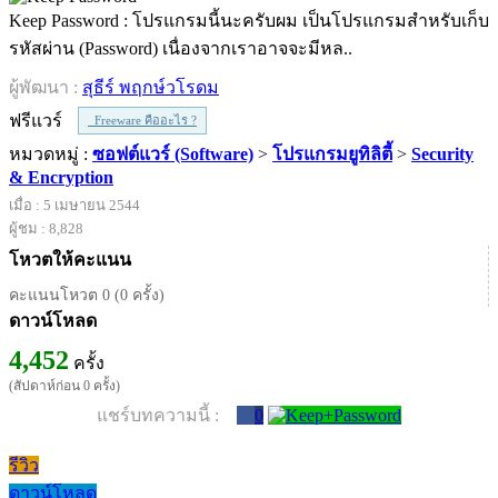
Keep Password : โปรแกรมนี้นะครับผม เป็นโปรแกรมสำหรับเก็บ
รหัสผ่าน (Password) เนื่องจากเราอาจจะมีหล..
ผู้พัฒนา :
สุธีร์ พฤกษ์วโรดม
ฟรีแวร์
Freeware คืออะไร ?
หมวดหมู่ :
ซอฟต์แวร์ (Software)
>
โปรแกรมยูทิลิตี้
>
Security
& Encryption
เมื่อ : 5 เมษายน 2544
ผู้ชม : 8,828
โหวตให้คะแนน
คะแนนโหวต 0 (0 ครั้ง)
ดาวน์โหลด
4,452
ครั้ง
(สัปดาห์ก่อน 0 ครั้ง)
แชร์บทความนี้ :
0
รีวิว
ดาวน์โหลด