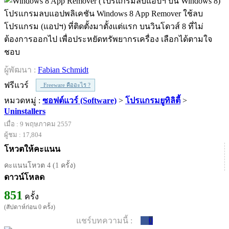
โปรแกรมลบแอปพลิเคชัน Windows 8 App Remover ใช้ลบ
โปรแกรม (แอปฯ) ที่ติดตั้งมาตั้งแต่แรก บนวินโดวส์ 8 ที่ไม่
ต้องการออกไป เพื่อประหยัดทรัพยากรเครื่อง เลือกได้ตามใจ
ชอบ
ผู้พัฒนา :
Fabian Schmidt
ฟรีแวร์
Freeware คืออะไร ?
หมวดหมู่ :
ซอฟต์แวร์ (Software)
>
โปรแกรมยูทิลิตี้
>
Uninstallers
เมื่อ : 9 พฤษภาคม 2557
ผู้ชม : 17,804
โหวตให้คะแนน
คะแนนโหวต 4 (1 ครั้ง)
ดาวน์โหลด
851
ครั้ง
(สัปดาห์ก่อน 0 ครั้ง)
แชร์บทความนี้ :
0