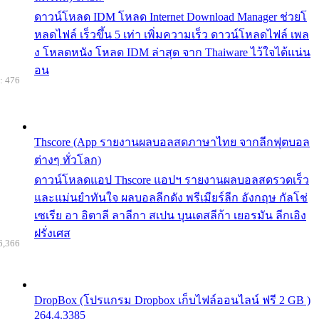
ดาวน์โหลด IDM โหลด Internet Download Manager ช่วยโ
หลดไฟล์ เร็วขึ้น 5 เท่า เพิ่มความเร็ว ดาวน์โหลดไฟล์ เพล
ง โหลดหนัง โหลด IDM ล่าสุด จาก Thaiware ไว้ใจได้แน่น
อน
: 476
Thscore (App รายงานผลบอลสดภาษาไทย จากลีกฟุตบอล
ต่างๆ ทั่วโลก)
ดาวน์โหลดแอป Thscore แอปฯ รายงานผลบอลสดรวดเร็ว
และแม่นยำทันใจ ผลบอลลีกดัง พรีเมียร์ลีก อังกฤษ กัลโช่
เซเรีย อา อิตาลี ลาลีกา สเปน บุนเดสลีก้า เยอรมัน ลีกเอิง
ฝรั่งเศส
6,366
DropBox (โปรแกรม Dropbox เก็บไฟล์ออนไลน์ ฟรี 2 GB )
264.4.3385