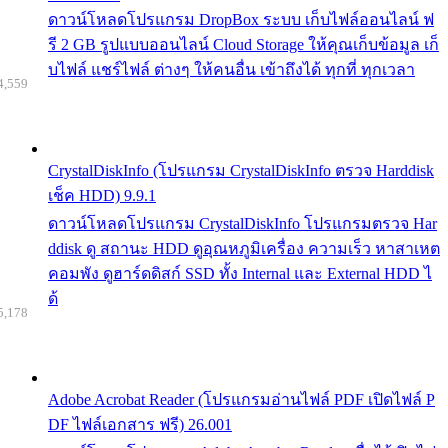
ดาวน์โหลดโปรแกรม DropBox ระบบ เก็บไฟล์ออนไลน์ ฟ
รี 2 GB รูปแบบออนไลน์ Cloud Storage ให้คุณเก็บข้อมูล เก็
บไฟล์ แชร์ไฟล์ ต่างๆ ให้คนอื่น เข้าถึงได้ ทุกที่ ทุกเวลา
4,559
CrystalDiskInfo (โปรแกรม CrystalDiskInfo ตรวจ Harddisk
เช็ค HDD) 9.9.1
ดาวน์โหลดโปรแกรม CrystalDiskInfo โปรแกรมตรวจ Har
ddisk ดู สถานะ HDD ดูอุณหภูมิเครื่อง ความเร็ว หาสาเหต
คอมพัง ดูฮาร์ดดิสก์ SSD ทั้ง Internal และ External HDD ไ
ด้
5,178
Adobe Acrobat Reader (โปรแกรมอ่านไฟล์ PDF เปิดไฟล์ P
DF ไฟล์เอกสาร ฟรี) 26.001