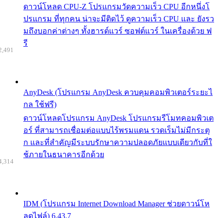
ดาวน์โหลด CPU-Z โปรแกรมวัดความเร็ว CPU อีกหนึ่งโ
ปรแกรม ที่ทุกคน น่าจะมีติดไว้ ดูความเร็ว CPU และ ยังรว
มถึงบอกค่าต่างๆ ทั้งฮารด์แวร์ ซอฟต์แวร์ ในเครื่องด้วย ฟ
รี
2,491
AnyDesk (โปรแกรม AnyDesk ควบคุมคอมพิวเตอร์ระยะไ
กล ใช้ฟรี)
ดาวน์โหลดโปรแกรม AnyDesk โปรแกรมรีโมทคอมพิวเต
อร์ ที่สามารถเชื่อมต่อแบบไร้พรมแดน รวดเร็มไม่มีกระตุ
ก และที่สำคัญมีระบบรักษาความปลอดภัยแบบเดียวกับที่ใ
ช้ภายในธนาคารอีกด้วย
4,314
IDM (โปรแกรม Internet Download Manager ช่วยดาวน์โห
ลดไฟล์) 6.43.7