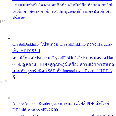
และแม่นยำทันใจ ผลบอลลีกดัง พรีเมียร์ลีก อังกฤษ กัลโช่
เซเรีย อา อิตาลี ลาลีกา สเปน บุนเดสลีก้า เยอรมัน ลีกเอิง
ฝรั่งเศส
4,301
CrystalDiskInfo (โปรแกรม CrystalDiskInfo ตรวจ Harddisk
เช็ค HDD) 9.9.1
ดาวน์โหลดโปรแกรม CrystalDiskInfo โปรแกรมตรวจ Har
ddisk ดู สถานะ HDD ดูอุณหภูมิเครื่อง ความเร็ว หาสาเหต
คอมพัง ดูฮาร์ดดิสก์ SSD ทั้ง Internal และ External HDD ไ
ด้
5,000
Adobe Acrobat Reader (โปรแกรมอ่านไฟล์ PDF เปิดไฟล์ P
DF ไฟล์เอกสาร ฟรี) 26.001