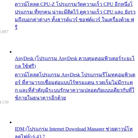
ดาวน์โหลด CPU-Z โปรแกรมวัดความเร็ว CPU อีกหนึ่งโ
ปรแกรม ที่ทุกคน น่าจะมีติดไว้ ดูความเร็ว CPU และ ยังรว
มถึงบอกค่าต่างๆ ทั้งฮารด์แวร์ ซอฟต์แวร์ ในเครื่องด้วย ฟ
รี
1,887
AnyDesk (โปรแกรม AnyDesk ควบคุมคอมพิวเตอร์ระยะไ
กล ใช้ฟรี)
ดาวน์โหลดโปรแกรม AnyDesk โปรแกรมรีโมทคอมพิวเต
อร์ ที่สามารถเชื่อมต่อแบบไร้พรมแดน รวดเร็มไม่มีกระตุ
ก และที่สำคัญมีระบบรักษาความปลอดภัยแบบเดียวกับที่ใ
ช้ภายในธนาคารอีกด้วย
4,159
IDM (โปรแกรม Internet Download Manager ช่วยดาวน์โห
ลดไฟล์) 6.43.7