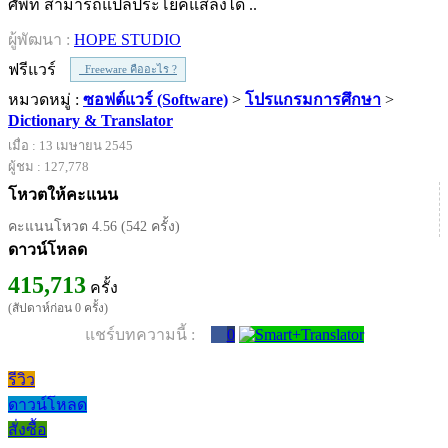
ศัพท์ สามารถแปลประโยคแสลงได้ ..
ผู้พัฒนา :
HOPE STUDIO
ฟรีแวร์
Freeware คืออะไร ?
หมวดหมู่ :
ซอฟต์แวร์ (Software)
>
โปรแกรมการศึกษา
>
Dictionary & Translator
เมื่อ : 13 เมษายน 2545
ผู้ชม : 127,778
โหวตให้คะแนน
คะแนนโหวต 4.56 (542 ครั้ง)
ดาวน์โหลด
415,713
ครั้ง
(สัปดาห์ก่อน 0 ครั้ง)
แชร์บทความนี้ :
0
รีวิว
ดาวน์โหลด
สั่งซื้อ