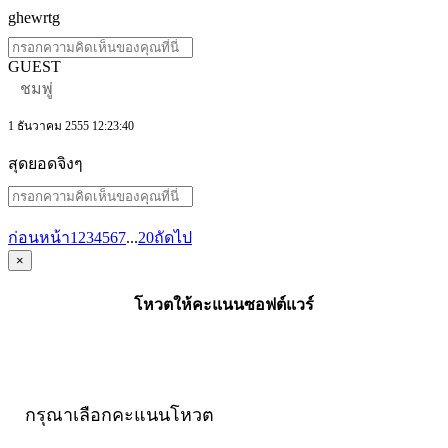
ghewrtg
GUEST
ชมพู่
1 ธันวาคม 2555 12:23:40
สุดยอดจิงๆ
ก่อนหน้า
1
2
3
4
5
6
7
...
20
ถัดไป
×
โหวตให้คะแนนซอฟต์แวร์
กรุณาเลือกคะแนนโหวต