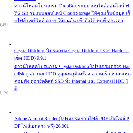
ดาวน์โหลดโปรแกรม DropBox ระบบ เก็บไฟล์ออนไลน์ ฟ
รี 2 GB รูปแบบออนไลน์ Cloud Storage ให้คุณเก็บข้อมูล เก็
บไฟล์ แชร์ไฟล์ ต่างๆ ให้คนอื่น เข้าถึงได้ ทุกที่ ทุกเวลา
4,451
CrystalDiskInfo (โปรแกรม CrystalDiskInfo ตรวจ Harddisk
เช็ค HDD) 9.9.1
ดาวน์โหลดโปรแกรม CrystalDiskInfo โปรแกรมตรวจ Har
ddisk ดู สถานะ HDD ดูอุณหภูมิเครื่อง ความเร็ว หาสาเหต
คอมพัง ดูฮาร์ดดิสก์ SSD ทั้ง Internal และ External HDD ไ
ด้
5,120
Adobe Acrobat Reader (โปรแกรมอ่านไฟล์ PDF เปิดไฟล์ P
DF ไฟล์เอกสาร ฟรี) 26.001