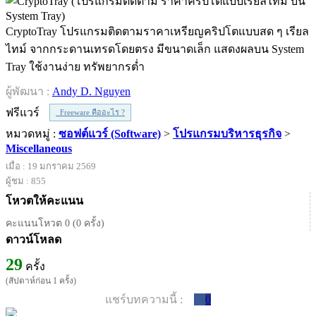
CryptoTray โปรแกรมติดตามราคาเหรียญคริปโตแบบสด ๆ เรียล
ไทม์ จากกระดานเทรดโดยตรง มีขนาดเล็ก แสดงผลบน System
Tray ใช้งานง่าย ทรัพยากรต่ำ
ผู้พัฒนา :
Andy D. Nguyen
ฟรีแวร์
Freeware คืออะไร ?
หมวดหมู่ :
ซอฟต์แวร์ (Software)
>
โปรแกรมบริหารธุรกิจ
>
Miscellaneous
เมื่อ : 19 มกราคม 2569
ผู้ชม : 855
โหวตให้คะแนน
คะแนนโหวต 0 (0 ครั้ง)
ดาวน์โหลด
29
ครั้ง
(สัปดาห์ก่อน 1 ครั้ง)
แชร์บทความนี้ :
0