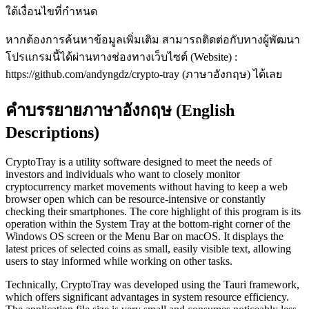
ใต้เงื่อนไขที่กำหนด
หากต้องการค้นหาข้อมูลเพิ่มเติม สามารถติดต่อกับทางผู้พัฒนา
โปรแกรมนี้ได้ผ่านทางช่องทางเว็บไซต์ (Website) :
https://github.com/andyngdz/crypto-tray (ภาษาอังกฤษ) ได้เลย
คำบรรยายภาษาอังกฤษ (English
Descriptions)
CryptoTray is a utility software designed to meet the needs of
investors and individuals who want to closely monitor
cryptocurrency market movements without having to keep a web
browser open which can be resource-intensive or constantly
checking their smartphones. The core highlight of this program is its
operation within the System Tray at the bottom-right corner of the
Windows OS screen or the Menu Bar on macOS. It displays the
latest prices of selected coins as small, easily visible text, allowing
users to stay informed while working on other tasks.
Technically, CryptoTray was developed using the Tauri framework,
which offers significant advantages in system resource efficiency.