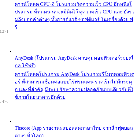
ดาวน์โหลด CPU-Z โปรแกรมวัดความเร็ว CPU อีกหนึ่งโ
ปรแกรม ที่ทุกคน น่าจะมีติดไว้ ดูความเร็ว CPU และ ยังรว
มถึงบอกค่าต่างๆ ทั้งฮารด์แวร์ ซอฟต์แวร์ ในเครื่องด้วย ฟ
รี
2,271
AnyDesk (โปรแกรม AnyDesk ควบคุมคอมพิวเตอร์ระยะไ
กล ใช้ฟรี)
ดาวน์โหลดโปรแกรม AnyDesk โปรแกรมรีโมทคอมพิวเต
อร์ ที่สามารถเชื่อมต่อแบบไร้พรมแดน รวดเร็มไม่มีกระตุ
ก และที่สำคัญมีระบบรักษาความปลอดภัยแบบเดียวกับที่ใ
ช้ภายในธนาคารอีกด้วย
: 476
Thscore (App รายงานผลบอลสดภาษาไทย จากลีกฟุตบอล
ต่างๆ ทั่วโลก)