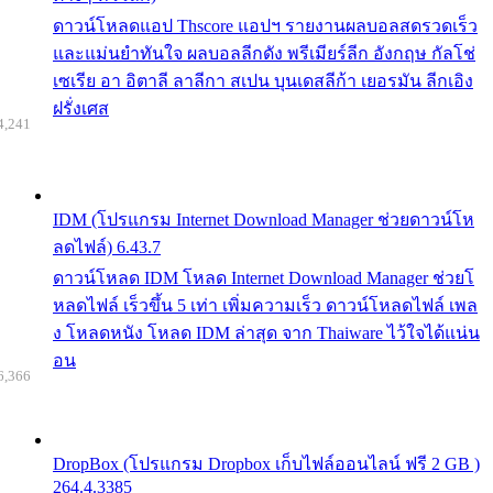
ดาวน์โหลดแอป Thscore แอปฯ รายงานผลบอลสดรวดเร็ว
และแม่นยำทันใจ ผลบอลลีกดัง พรีเมียร์ลีก อังกฤษ กัลโช่
เซเรีย อา อิตาลี ลาลีกา สเปน บุนเดสลีก้า เยอรมัน ลีกเอิง
ฝรั่งเศส
4,241
IDM (โปรแกรม Internet Download Manager ช่วยดาวน์โห
ลดไฟล์) 6.43.7
ดาวน์โหลด IDM โหลด Internet Download Manager ช่วยโ
หลดไฟล์ เร็วขึ้น 5 เท่า เพิ่มความเร็ว ดาวน์โหลดไฟล์ เพล
ง โหลดหนัง โหลด IDM ล่าสุด จาก Thaiware ไว้ใจได้แน่น
อน
6,366
DropBox (โปรแกรม Dropbox เก็บไฟล์ออนไลน์ ฟรี 2 GB )
264.4.3385