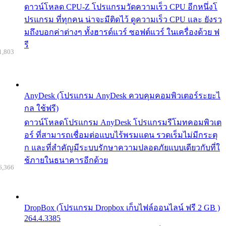
ดาวน์โหลด CPU-Z โปรแกรมวัดความเร็ว CPU อีกหนึ่งโ
ปรแกรม ที่ทุกคน น่าจะมีติดไว้ ดูความเร็ว CPU และ ยังรว
มถึงบอกค่าต่างๆ ทั้งฮารด์แวร์ ซอฟต์แวร์ ในเครื่องด้วย ฟ
รี
1,803
AnyDesk (โปรแกรม AnyDesk ควบคุมคอมพิวเตอร์ระยะไ
กล ใช้ฟรี)
ดาวน์โหลดโปรแกรม AnyDesk โปรแกรมรีโมทคอมพิวเต
อร์ ที่สามารถเชื่อมต่อแบบไร้พรมแดน รวดเร็มไม่มีกระตุ
ก และที่สำคัญมีระบบรักษาความปลอดภัยแบบเดียวกับที่ใ
ช้ภายในธนาคารอีกด้วย
6,366
DropBox (โปรแกรม Dropbox เก็บไฟล์ออนไลน์ ฟรี 2 GB )
264.4.3385