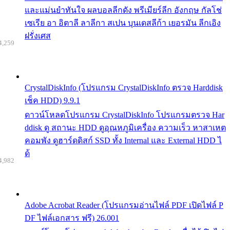
และแม่นยำทันใจ ผลบอลลีกดัง พรีเมียร์ลีก อังกฤษ กัลโช่
เซเรีย อา อิตาลี ลาลีกา สเปน บุนเดสลีก้า เยอรมัน ลีกเอิง
ฝรั่งเศส
4,259
CrystalDiskInfo (โปรแกรม CrystalDiskInfo ตรวจ Harddisk
เช็ค HDD) 9.9.1
ดาวน์โหลดโปรแกรม CrystalDiskInfo โปรแกรมตรวจ Har
ddisk ดู สถานะ HDD ดูอุณหภูมิเครื่อง ความเร็ว หาสาเหต
คอมพัง ดูฮาร์ดดิสก์ SSD ทั้ง Internal และ External HDD ไ
ด้
4,982
Adobe Acrobat Reader (โปรแกรมอ่านไฟล์ PDF เปิดไฟล์ P
DF ไฟล์เอกสาร ฟรี) 26.001