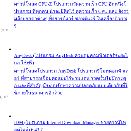
ดาวน์โหลด CPU-Z โปรแกรมวัดความเร็ว CPU อีกหนึ่งโ
ปรแกรม ที่ทุกคน น่าจะมีติดไว้ ดูความเร็ว CPU และ ยังรว
มถึงบอกค่าต่างๆ ทั้งฮารด์แวร์ ซอฟต์แวร์ ในเครื่องด้วย ฟ
รี
1,918
AnyDesk (โปรแกรม AnyDesk ควบคุมคอมพิวเตอร์ระยะไ
กล ใช้ฟรี)
ดาวน์โหลดโปรแกรม AnyDesk โปรแกรมรีโมทคอมพิวเต
อร์ ที่สามารถเชื่อมต่อแบบไร้พรมแดน รวดเร็มไม่มีกระตุ
ก และที่สำคัญมีระบบรักษาความปลอดภัยแบบเดียวกับที่ใ
ช้ภายในธนาคารอีกด้วย
4,167
IDM (โปรแกรม Internet Download Manager ช่วยดาวน์โห
ลดไฟล์) 6.43.7