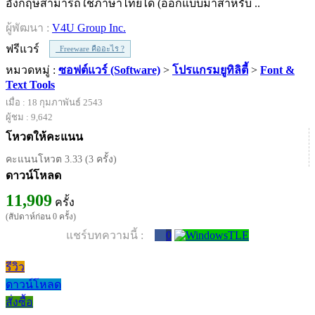
อังกฤษสามารถใช้ภาษาไทยได้ (ออกแบบมาสำหรับ ..
ผู้พัฒนา :
V4U Group Inc.
ฟรีแวร์
Freeware คืออะไร ?
หมวดหมู่ :
ซอฟต์แวร์ (Software)
>
โปรแกรมยูทิลิตี้
>
Font &
Text Tools
เมื่อ : 18 กุมภาพันธ์ 2543
ผู้ชม : 9,642
โหวตให้คะแนน
คะแนนโหวต 3.33 (3 ครั้ง)
ดาวน์โหลด
11,909
ครั้ง
(สัปดาห์ก่อน 0 ครั้ง)
แชร์บทความนี้ :
0
รีวิว
ดาวน์โหลด
สั่งซื้อ