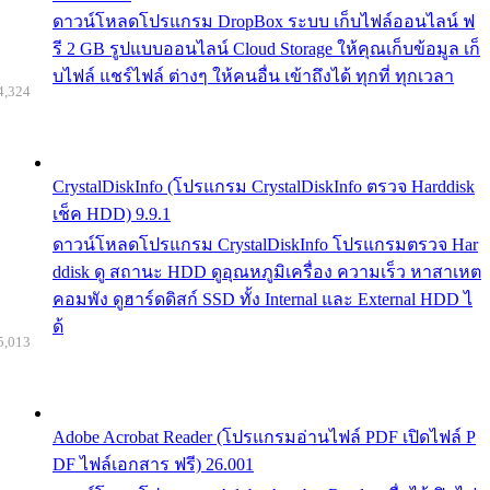
ดาวน์โหลดโปรแกรม DropBox ระบบ เก็บไฟล์ออนไลน์ ฟ
รี 2 GB รูปแบบออนไลน์ Cloud Storage ให้คุณเก็บข้อมูล เก็
บไฟล์ แชร์ไฟล์ ต่างๆ ให้คนอื่น เข้าถึงได้ ทุกที่ ทุกเวลา
4,324
CrystalDiskInfo (โปรแกรม CrystalDiskInfo ตรวจ Harddisk
เช็ค HDD) 9.9.1
ดาวน์โหลดโปรแกรม CrystalDiskInfo โปรแกรมตรวจ Har
ddisk ดู สถานะ HDD ดูอุณหภูมิเครื่อง ความเร็ว หาสาเหต
คอมพัง ดูฮาร์ดดิสก์ SSD ทั้ง Internal และ External HDD ไ
ด้
5,013
Adobe Acrobat Reader (โปรแกรมอ่านไฟล์ PDF เปิดไฟล์ P
DF ไฟล์เอกสาร ฟรี) 26.001