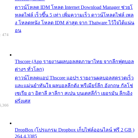
ดาวน์โหลด IDM โหลด Internet Download Manager ช่วยโ
หลดไฟล์ เร็วขึ้น 5 เท่า เพิ่มความเร็ว ดาวน์โหลดไฟล์ เพล
ง โหลดหนัง โหลด IDM ล่าสุด จาก Thaiware ไว้ใจได้แน่น
อน
: 474
Thscore (App รายงานผลบอลสดภาษาไทย จากลีกฟุตบอล
ต่างๆ ทั่วโลก)
ดาวน์โหลดแอป Thscore แอปฯ รายงานผลบอลสดรวดเร็ว
และแม่นยำทันใจ ผลบอลลีกดัง พรีเมียร์ลีก อังกฤษ กัลโช่
เซเรีย อา อิตาลี ลาลีกา สเปน บุนเดสลีก้า เยอรมัน ลีกเอิง
ฝรั่งเศส
6,366
DropBox (โปรแกรม Dropbox เก็บไฟล์ออนไลน์ ฟรี 2 GB )
264.4.3385