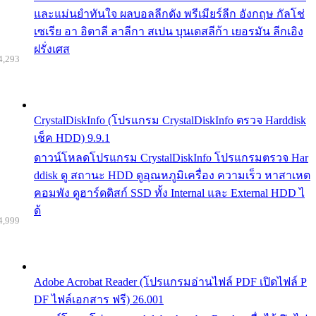
และแม่นยำทันใจ ผลบอลลีกดัง พรีเมียร์ลีก อังกฤษ กัลโช่
เซเรีย อา อิตาลี ลาลีกา สเปน บุนเดสลีก้า เยอรมัน ลีกเอิง
ฝรั่งเศส
4,293
CrystalDiskInfo (โปรแกรม CrystalDiskInfo ตรวจ Harddisk
เช็ค HDD) 9.9.1
ดาวน์โหลดโปรแกรม CrystalDiskInfo โปรแกรมตรวจ Har
ddisk ดู สถานะ HDD ดูอุณหภูมิเครื่อง ความเร็ว หาสาเหต
คอมพัง ดูฮาร์ดดิสก์ SSD ทั้ง Internal และ External HDD ไ
ด้
4,999
Adobe Acrobat Reader (โปรแกรมอ่านไฟล์ PDF เปิดไฟล์ P
DF ไฟล์เอกสาร ฟรี) 26.001