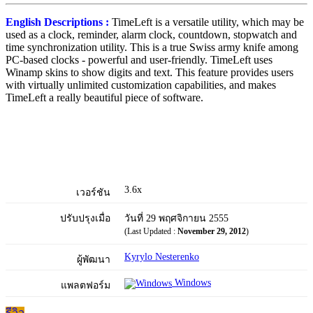
English Descriptions :
TimeLeft is a versatile utility, which may be
used as a clock, reminder, alarm clock, countdown, stopwatch and
time synchronization utility. This is a true Swiss army knife among
PC-based clocks - powerful and user-friendly. TimeLeft uses
Winamp skins to show digits and text. This feature provides users
with virtually unlimited customization capabilities, and makes
TimeLeft a really beautiful piece of software.
3.6x
เวอร์ชัน
ปรับปรุงเมื่อ
วันที่ 29 พฤศจิกายน 2555
(Last Updated :
November 29, 2012
)
Kyrylo Nesterenko
ผู้พัฒนา
Windows
แพลตฟอร์ม
รีวิว