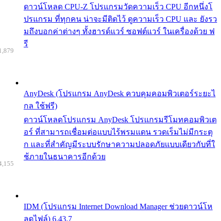
ดาวน์โหลด CPU-Z โปรแกรมวัดความเร็ว CPU อีกหนึ่งโ
ปรแกรม ที่ทุกคน น่าจะมีติดไว้ ดูความเร็ว CPU และ ยังรว
มถึงบอกค่าต่างๆ ทั้งฮารด์แวร์ ซอฟต์แวร์ ในเครื่องด้วย ฟ
รี
1,879
AnyDesk (โปรแกรม AnyDesk ควบคุมคอมพิวเตอร์ระยะไ
กล ใช้ฟรี)
ดาวน์โหลดโปรแกรม AnyDesk โปรแกรมรีโมทคอมพิวเต
อร์ ที่สามารถเชื่อมต่อแบบไร้พรมแดน รวดเร็มไม่มีกระตุ
ก และที่สำคัญมีระบบรักษาความปลอดภัยแบบเดียวกับที่ใ
ช้ภายในธนาคารอีกด้วย
4,155
IDM (โปรแกรม Internet Download Manager ช่วยดาวน์โห
ลดไฟล์) 6.43.7