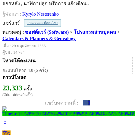
ถอยหลัง , นาฬิกาปลุก หรือการ แจ้งเตือน..
ผู้พัฒนา :
Kyrylo Nesterenko
แชร์แวร์
Shareware คืออะไร ?
หมวดหมู่ :
ซอฟต์แวร์ (Software)
>
โปรแกรมส่วนบุคคล
>
Calendars & Planners & Genealogy
เมื่อ : 29 พฤศจิกายน 2555
ผู้ชม : 14,784
โหวตให้คะแนน
คะแนนโหวต 4.8 (5 ครั้ง)
ดาวน์โหลด
23,333
ครั้ง
(สัปดาห์ก่อน 0 ครั้ง)
แชร์บทความนี้ :
0
»
รีวิว