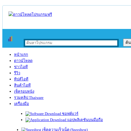
หน้าแรก
ดาวน์โหลด
ข่าวไอที
รีวิว
ทิปส์ไอที
สินค้าไอที
เช็ครอบหนัง
รวมคลิป Thaiware
เครื่องมือ
ซอฟต์แวร์
แอปพลิเคชันบนมือถือ
เช็คความเร็วเน็ต (Speedtest)