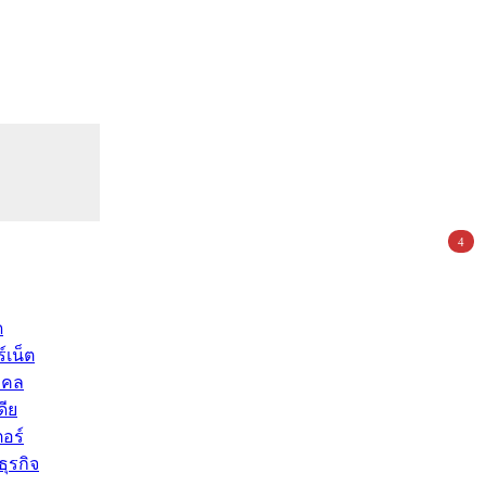
4
ด
์เน็ต
คคล
ดีย
อร์
ุรกิจ