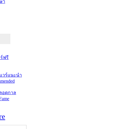
ษา
์ฟรี
แวร์แนะนำ
mended
ตลอดกาล
 Fame
re