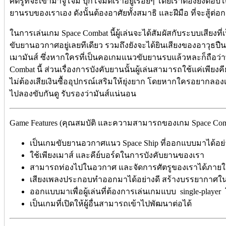
ศัตรูที่จะเข้ามาจู่โจม บุกโจมตีเราอยู่เรื่อยๆ โดยเราต้องยิง
ยานรบของเราเอง ดังนั้นต้องอาศัยทั้งสมาธิ และฝีมือ ที่จะสู้ต่อ
ในการเล่นเกม Space Combat นี้ผู้เล่นจะได้สัมผัสกับระบบเสียงท
ขับยานอวกาศอยู่เลยทีเดียว รวมถึงยังจะได้ยินเสียงของอาวุธปืนต่า
เมามันส์ ซึ่งหากใครที่เป็นคอเกมแนวขับยานรบแล้วหละก็ถือว่า
Combat นี้ ส่วนเรื่องการบังคับยานนั้นผู้เล่นสามารถใช้แค่เพีย
ไม่ต้องเสียเงินซื้ออุปกรณ์เสริมให้ยุ่งยาก โดยหากใครอยากลอง
ไปลองขับกันดู รับรองว่ามันส์แน่นอน
Game Features (คุณสมบัติ และความสามารถของเกม Space Comba
เป็นเกมขับยานอวกาศแนว
Space Ship ที่ออกแบบมาได้อย่
ใช้เพียงเมาส์ และคีย์บอร์ดในการบังคับยานของเรา
สามารถท่องไปในอวกาศ และจัดการศัตรูของเราได้ภายใน
เสียงเพลงประกอบทำออกมาได้อย่างดี สร้างบรรยากาศใน
ออกแบบมาเพื่อผู้เล่นที่ต้องการเล่นเกมแบบ
s
ingle-player
เป็นเกมที่เปิดให้ผู้อื่นสามารถเข้าไปพัฒนาต่อได้