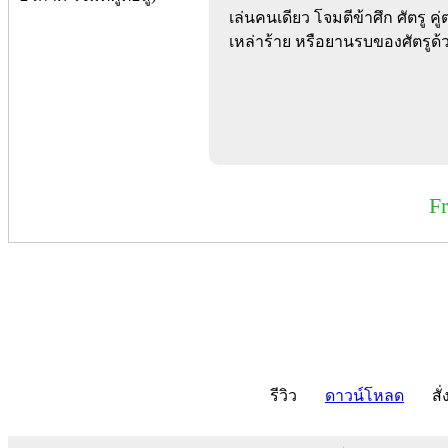
เล่นคนเดียว โจมตีข้าศึก ศัตรู คู
เหล่าร้าย หรือยานรบของศัตรูด้
F
รีวิว
ดาวน์โหลด
สั่