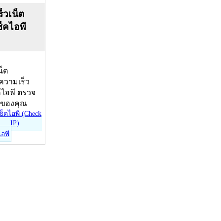
็วเน็ต
ช็คไอพี
น็ต
บความเร็ว
คไอพี ตรวจ
ีของคุณ
ไอพี