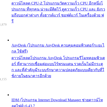
ดาวน์โหลด CPU-Z โปรแกรมวัดความเร็ว CPU อีกหนึ่งโ
ปรแกรม ที่ทุกคน น่าจะมีติดไว้ ดูความเร็ว CPU และ ยังรว
มถึงบอกค่าต่างๆ ทั้งฮารด์แวร์ ซอฟต์แวร์ ในเครื่องด้วย ฟ
รี
1,879
AnyDesk (โปรแกรม AnyDesk ควบคุมคอมพิวเตอร์ระยะไ
กล ใช้ฟรี)
ดาวน์โหลดโปรแกรม AnyDesk โปรแกรมรีโมทคอมพิวเต
อร์ ที่สามารถเชื่อมต่อแบบไร้พรมแดน รวดเร็มไม่มีกระตุ
ก และที่สำคัญมีระบบรักษาความปลอดภัยแบบเดียวกับที่ใ
ช้ภายในธนาคารอีกด้วย
4,155
IDM (โปรแกรม Internet Download Manager ช่วยดาวน์โห
ลดไฟล์) 6.43.7