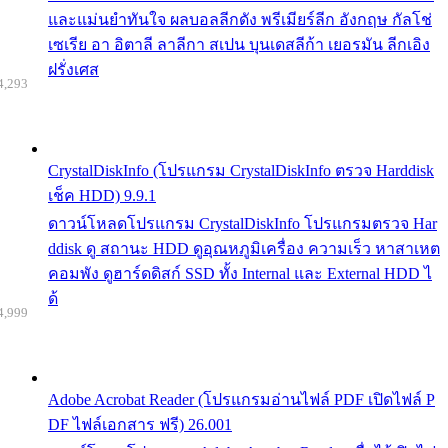
และแม่นยำทันใจ ผลบอลลีกดัง พรีเมียร์ลีก อังกฤษ กัลโช่
เซเรีย อา อิตาลี ลาลีกา สเปน บุนเดสลีก้า เยอรมัน ลีกเอิง
ฝรั่งเศส
4,293
CrystalDiskInfo (โปรแกรม CrystalDiskInfo ตรวจ Harddisk
เช็ค HDD) 9.9.1
ดาวน์โหลดโปรแกรม CrystalDiskInfo โปรแกรมตรวจ Har
ddisk ดู สถานะ HDD ดูอุณหภูมิเครื่อง ความเร็ว หาสาเหต
คอมพัง ดูฮาร์ดดิสก์ SSD ทั้ง Internal และ External HDD ไ
ด้
4,999
Adobe Acrobat Reader (โปรแกรมอ่านไฟล์ PDF เปิดไฟล์ P
DF ไฟล์เอกสาร ฟรี) 26.001