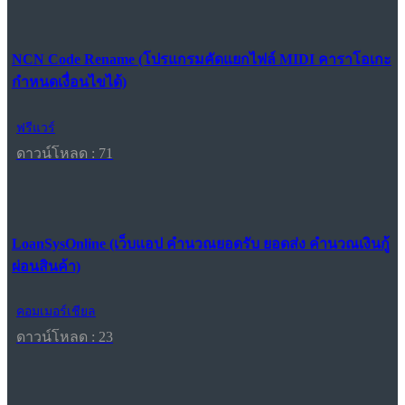
NCN Code Rename (โปรแกรมคัดแยกไฟล์ MIDI คาราโอเกะ
กำหนดเงื่อนไขได้)
ฟรีแวร์
ดาวน์โหลด : 71
LoanSysOnline (เว็บแอป คำนวณยอดรับ ยอดส่ง คำนวณเงินกู้
ผ่อนสินค้า)
คอมเมอร์เชียล
ดาวน์โหลด : 23