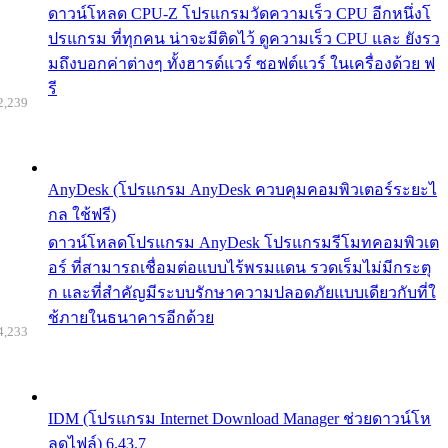
ดาวน์โหลด CPU-Z โปรแกรมวัดความเร็ว CPU อีกหนึ่งโ
ปรแกรม ที่ทุกคน น่าจะมีติดไว้ ดูความเร็ว CPU และ ยังรว
มถึงบอกค่าต่างๆ ทั้งฮารด์แวร์ ซอฟต์แวร์ ในเครื่องด้วย ฟ
รี
2,239
AnyDesk (โปรแกรม AnyDesk ควบคุมคอมพิวเตอร์ระยะไ
กล ใช้ฟรี)
ดาวน์โหลดโปรแกรม AnyDesk โปรแกรมรีโมทคอมพิวเต
อร์ ที่สามารถเชื่อมต่อแบบไร้พรมแดน รวดเร็มไม่มีกระตุ
ก และที่สำคัญมีระบบรักษาความปลอดภัยแบบเดียวกับที่ใ
ช้ภายในธนาคารอีกด้วย
4,233
IDM (โปรแกรม Internet Download Manager ช่วยดาวน์โห
ลดไฟล์) 6.43.7