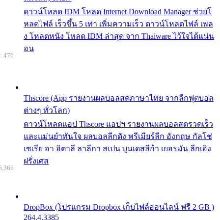
ดาวน์โหลด IDM โหลด Internet Download Manager ช่วยโ
หลดไฟล์ เร็วขึ้น 5 เท่า เพิ่มความเร็ว ดาวน์โหลดไฟล์ เพล
ง โหลดหนัง โหลด IDM ล่าสุด จาก Thaiware ไว้ใจได้แน่น
อน
: 476
Thscore (App รายงานผลบอลสดภาษาไทย จากลีกฟุตบอล
ต่างๆ ทั่วโลก)
ดาวน์โหลดแอป Thscore แอปฯ รายงานผลบอลสดรวดเร็ว
และแม่นยำทันใจ ผลบอลลีกดัง พรีเมียร์ลีก อังกฤษ กัลโช่
เซเรีย อา อิตาลี ลาลีกา สเปน บุนเดสลีก้า เยอรมัน ลีกเอิง
ฝรั่งเศส
6,366
DropBox (โปรแกรม Dropbox เก็บไฟล์ออนไลน์ ฟรี 2 GB )
264.4.3385