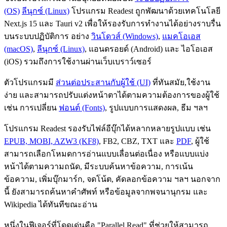
(OS)
ลีนุกซ์ (Linux)
โปรแกรม Readest ถูกพัฒนาด้วยเทคโนโลยี
Next.js 15 และ Tauri v2 เพื่อให้รองรับการทำงานได้อย่างราบรื่น
บนระบบปฏิบัติการ อย่าง
วินโดวส์ (Windows)
,
แมคโอเอส
(macOS)
,
ลีนุกซ์ (Linux)
, แอนดรอยด์ (Android) และ ไอโอเอส
(iOS) รวมถึงการใช้งานผ่านเว็บเบราว์เซอร์
ตัวโปรแกรมมี
ส่วนต่อประสานกับผู้ใช้ (UI)
ที่ทันสมัย,ใช้งาน
ง่าย และสามารถปรับแต่งหน้าตาได้ตามความต้องการของผู้ใช้
เช่น การเปลี่ยน
ฟอนต์ (Fonts)
, รูปแบบการแสดงผล, ธีม ฯลฯ
โปรแกรม Readest รองรับไฟล์อีบุ๊กได้หลากหลายรูปแบบ เช่น
EPUB, MOBI, AZW3 (KF8)
, FB2, CBZ, TXT และ
PDF
, ผู้ใช้
สามารถเลือกโหมดการอ่านแบบเลื่อนต่อเนื่อง หรือแบบแบ่ง
หน้าได้ตามความถนัด, มีระบบค้นหาข้อความ, การเน้น
ข้อความ, เพิ่มบุ๊กมาร์ก, จดโน้ต, คัดลอกข้อความ ฯลฯ นอกจาก
นี้ ยังสามารถค้นหาคำศัพท์ หรือข้อมูลจากพจนานุกรม และ
Wikipedia ได้ทันทีขณะอ่าน
หนึ่งในฟีเจอร์ที่โดดเด่นคือ "Parallel Read" ที่ช่วยให้สามารถ