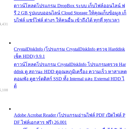
ดาวน์โหลดโปรแกรม DropBox ระบบ เก็บไฟล์ออนไลน์ ฟ
รี 2 GB รูปแบบออนไลน์ Cloud Storage ให้คุณเก็บข้อมูล เก็
บไฟล์ แชร์ไฟล์ ต่างๆ ให้คนอื่น เข้าถึงได้ ทุกที่ ทุกเวลา
4,431
CrystalDiskInfo (โปรแกรม CrystalDiskInfo ตรวจ Harddisk
เช็ค HDD) 9.9.1
ดาวน์โหลดโปรแกรม CrystalDiskInfo โปรแกรมตรวจ Har
ddisk ดู สถานะ HDD ดูอุณหภูมิเครื่อง ความเร็ว หาสาเหต
คอมพัง ดูฮาร์ดดิสก์ SSD ทั้ง Internal และ External HDD ไ
ด้
5,108
Adobe Acrobat Reader (โปรแกรมอ่านไฟล์ PDF เปิดไฟล์ P
DF ไฟล์เอกสาร ฟรี) 26.001