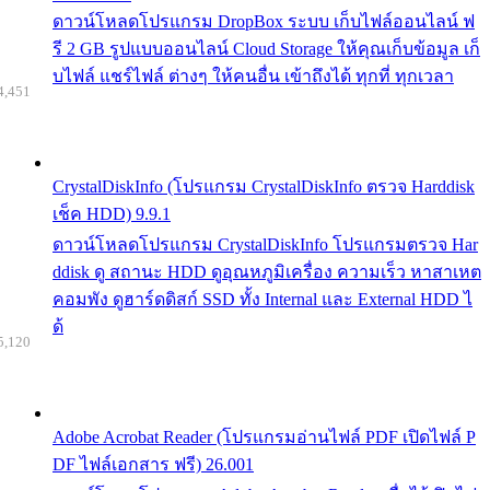
ดาวน์โหลดโปรแกรม DropBox ระบบ เก็บไฟล์ออนไลน์ ฟ
รี 2 GB รูปแบบออนไลน์ Cloud Storage ให้คุณเก็บข้อมูล เก็
บไฟล์ แชร์ไฟล์ ต่างๆ ให้คนอื่น เข้าถึงได้ ทุกที่ ทุกเวลา
4,451
CrystalDiskInfo (โปรแกรม CrystalDiskInfo ตรวจ Harddisk
เช็ค HDD) 9.9.1
ดาวน์โหลดโปรแกรม CrystalDiskInfo โปรแกรมตรวจ Har
ddisk ดู สถานะ HDD ดูอุณหภูมิเครื่อง ความเร็ว หาสาเหต
คอมพัง ดูฮาร์ดดิสก์ SSD ทั้ง Internal และ External HDD ไ
ด้
5,120
Adobe Acrobat Reader (โปรแกรมอ่านไฟล์ PDF เปิดไฟล์ P
DF ไฟล์เอกสาร ฟรี) 26.001