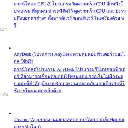
ดาวน์โหลด CPU-Z โปรแกรมวัดความเร็ว CPU อีกหนึ่งโ
ปรแกรม ที่ทุกคน น่าจะมีติดไว้ ดูความเร็ว CPU และ ยังรว
มถึงบอกค่าต่างๆ ทั้งฮารด์แวร์ ซอฟต์แวร์ ในเครื่องด้วย ฟ
รี
2,271
AnyDesk (โปรแกรม AnyDesk ควบคุมคอมพิวเตอร์ระยะไ
กล ใช้ฟรี)
ดาวน์โหลดโปรแกรม AnyDesk โปรแกรมรีโมทคอมพิวเต
อร์ ที่สามารถเชื่อมต่อแบบไร้พรมแดน รวดเร็มไม่มีกระตุ
ก และที่สำคัญมีระบบรักษาความปลอดภัยแบบเดียวกับที่ใ
ช้ภายในธนาคารอีกด้วย
: 476
Thscore (App รายงานผลบอลสดภาษาไทย จากลีกฟุตบอล
ต่างๆ ทั่วโลก)