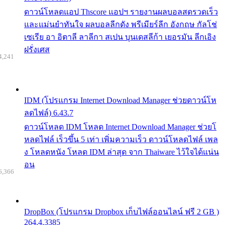
ดาวน์โหลดแอป Thscore แอปฯ รายงานผลบอลสดรวดเร็ว
และแม่นยำทันใจ ผลบอลลีกดัง พรีเมียร์ลีก อังกฤษ กัลโช่
เซเรีย อา อิตาลี ลาลีกา สเปน บุนเดสลีก้า เยอรมัน ลีกเอิง
ฝรั่งเศส
4,241
IDM (โปรแกรม Internet Download Manager ช่วยดาวน์โห
ลดไฟล์) 6.43.7
ดาวน์โหลด IDM โหลด Internet Download Manager ช่วยโ
หลดไฟล์ เร็วขึ้น 5 เท่า เพิ่มความเร็ว ดาวน์โหลดไฟล์ เพล
ง โหลดหนัง โหลด IDM ล่าสุด จาก Thaiware ไว้ใจได้แน่น
อน
6,366
DropBox (โปรแกรม Dropbox เก็บไฟล์ออนไลน์ ฟรี 2 GB )
264.4.3385