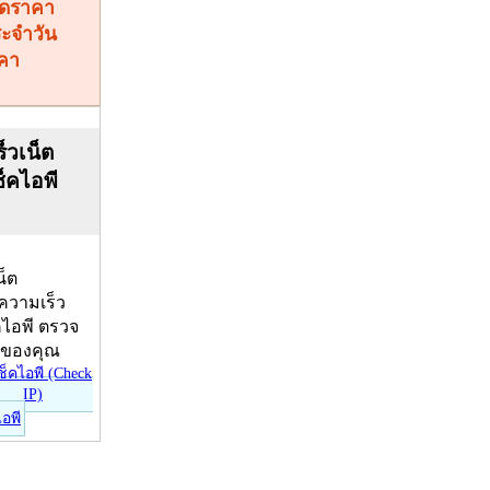
คา
็วเน็ต
ช็คไอพี
น็ต
บความเร็ว
คไอพี ตรวจ
ีของคุณ
ไอพี