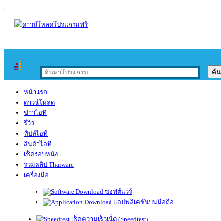
หน้าแรก
ดาวน์โหลด
ข่าวไอที
รีวิว
ทิปส์ไอที
สินค้าไอที
เช็ครอบหนัง
รวมคลิป Thaiware
เครื่องมือ
ซอฟต์แวร์
แอปพลิเคชันบนมือถือ
เช็คความเร็วเน็ต (Speedtest)