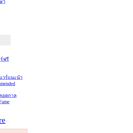
ษา
์ฟรี
แวร์แนะนำ
mended
ตลอดกาล
 Fame
re