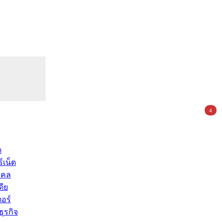
4
ด
์เน็ต
คคล
ดีย
อร์
ุรกิจ