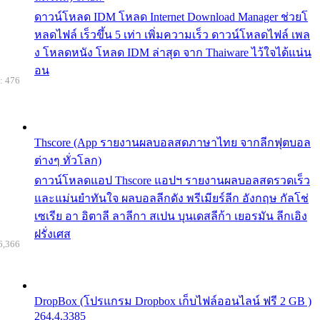
ดาวน์โหลด IDM โหลด Internet Download Manager ช่วยโ
หลดไฟล์ เร็วขึ้น 5 เท่า เพิ่มความเร็ว ดาวน์โหลดไฟล์ เพล
ง โหลดหนัง โหลด IDM ล่าสุด จาก Thaiware ไว้ใจได้แน่น
อน
: 476
Thscore (App รายงานผลบอลสดภาษาไทย จากลีกฟุตบอล
ต่างๆ ทั่วโลก)
ดาวน์โหลดแอป Thscore แอปฯ รายงานผลบอลสดรวดเร็ว
และแม่นยำทันใจ ผลบอลลีกดัง พรีเมียร์ลีก อังกฤษ กัลโช่
เซเรีย อา อิตาลี ลาลีกา สเปน บุนเดสลีก้า เยอรมัน ลีกเอิง
ฝรั่งเศส
6,366
DropBox (โปรแกรม Dropbox เก็บไฟล์ออนไลน์ ฟรี 2 GB )
264.4.3385