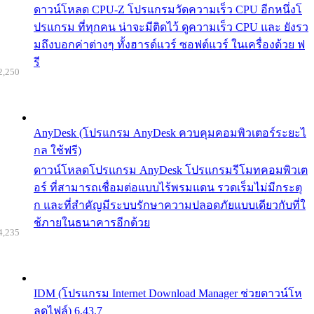
ดาวน์โหลด CPU-Z โปรแกรมวัดความเร็ว CPU อีกหนึ่งโ
ปรแกรม ที่ทุกคน น่าจะมีติดไว้ ดูความเร็ว CPU และ ยังรว
มถึงบอกค่าต่างๆ ทั้งฮารด์แวร์ ซอฟต์แวร์ ในเครื่องด้วย ฟ
รี
2,250
AnyDesk (โปรแกรม AnyDesk ควบคุมคอมพิวเตอร์ระยะไ
กล ใช้ฟรี)
ดาวน์โหลดโปรแกรม AnyDesk โปรแกรมรีโมทคอมพิวเต
อร์ ที่สามารถเชื่อมต่อแบบไร้พรมแดน รวดเร็มไม่มีกระตุ
ก และที่สำคัญมีระบบรักษาความปลอดภัยแบบเดียวกับที่ใ
ช้ภายในธนาคารอีกด้วย
4,235
IDM (โปรแกรม Internet Download Manager ช่วยดาวน์โห
ลดไฟล์) 6.43.7