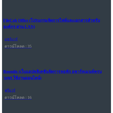
FileCub Office (โปรแกรมจัดการไฟล์และเอกสารสำหรับ
องค์กร ผ่าน LAN)
แชร์แวร์
ดาวน์โหลด : 35
Roomlix (เว็บแอปพลิเคชันจัดการหอพัก อพาร์ทเมนท์ครบ
วงจร ใช้งานออนไลน์)
ฟรีแวร์
ดาวน์โหลด : 16