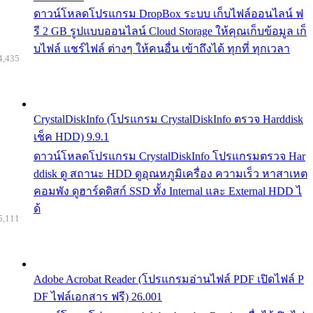
ดาวน์โหลดโปรแกรม DropBox ระบบ เก็บไฟล์ออนไลน์ ฟ
รี 2 GB รูปแบบออนไลน์ Cloud Storage ให้คุณเก็บข้อมูล เก็
บไฟล์ แชร์ไฟล์ ต่างๆ ให้คนอื่น เข้าถึงได้ ทุกที่ ทุกเวลา
4,435
CrystalDiskInfo (โปรแกรม CrystalDiskInfo ตรวจ Harddisk
เช็ค HDD) 9.9.1
ดาวน์โหลดโปรแกรม CrystalDiskInfo โปรแกรมตรวจ Har
ddisk ดู สถานะ HDD ดูอุณหภูมิเครื่อง ความเร็ว หาสาเหต
คอมพัง ดูฮาร์ดดิสก์ SSD ทั้ง Internal และ External HDD ไ
ด้
5,111
Adobe Acrobat Reader (โปรแกรมอ่านไฟล์ PDF เปิดไฟล์ P
DF ไฟล์เอกสาร ฟรี) 26.001