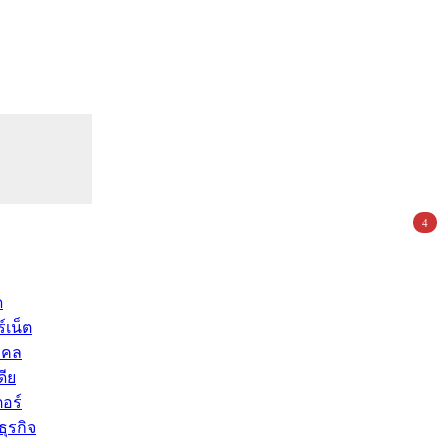
4
ด
์เน็ต
คคล
ดีย
อร์
ุรกิจ