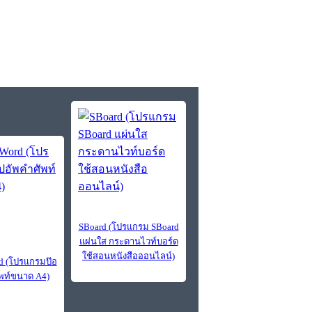
SBoard (โปรแกรม SBoard
แผ่นใส กระดานไวท์บอร์ด
ใช้สอนหนังสือออนไลน์)
d (โปรแกรมป๊อ
พท์ขนาด A4)