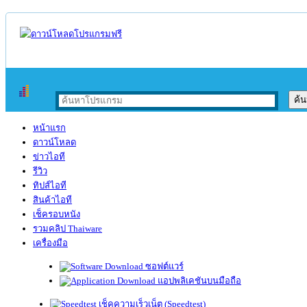
หน้าแรก
ดาวน์โหลด
ข่าวไอที
รีวิว
ทิปส์ไอที
สินค้าไอที
เช็ครอบหนัง
รวมคลิป Thaiware
เครื่องมือ
ซอฟต์แวร์
แอปพลิเคชันบนมือถือ
เช็คความเร็วเน็ต (Speedtest)