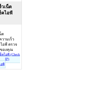
็วเน็ต
ช็คไอพี
น็ต
บความเร็ว
คไอพี ตรวจ
ีของคุณ
ไอพี