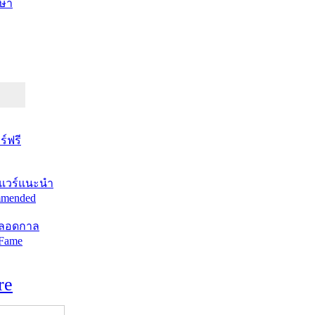
ษา
์ฟรี
แวร์แนะนำ
mended
ตลอดกาล
 Fame
re