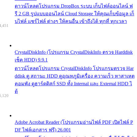
ดาวน์โหลดโปรแกรม DropBox ระบบ เก็บไฟล์ออนไลน์ ฟ
รี 2 GB รูปแบบออนไลน์ Cloud Storage ให้คุณเก็บข้อมูล เก็
บไฟล์ แชร์ไฟล์ ต่างๆ ให้คนอื่น เข้าถึงได้ ทุกที่ ทุกเวลา
4,451
CrystalDiskInfo (โปรแกรม CrystalDiskInfo ตรวจ Harddisk
เช็ค HDD) 9.9.1
ดาวน์โหลดโปรแกรม CrystalDiskInfo โปรแกรมตรวจ Har
ddisk ดู สถานะ HDD ดูอุณหภูมิเครื่อง ความเร็ว หาสาเหต
คอมพัง ดูฮาร์ดดิสก์ SSD ทั้ง Internal และ External HDD ไ
ด้
5,120
Adobe Acrobat Reader (โปรแกรมอ่านไฟล์ PDF เปิดไฟล์ P
DF ไฟล์เอกสาร ฟรี) 26.001