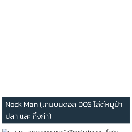
Nock Man (เกมบนดอส DOS ไล่ตีหมูป่า
ปลา และ กิ้งก่า)