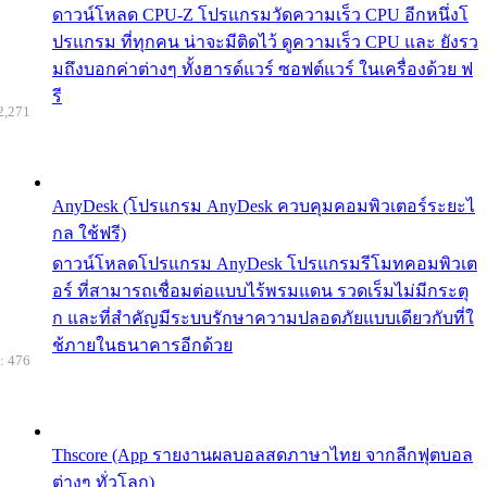
ดาวน์โหลด CPU-Z โปรแกรมวัดความเร็ว CPU อีกหนึ่งโ
ปรแกรม ที่ทุกคน น่าจะมีติดไว้ ดูความเร็ว CPU และ ยังรว
มถึงบอกค่าต่างๆ ทั้งฮารด์แวร์ ซอฟต์แวร์ ในเครื่องด้วย ฟ
รี
2,271
AnyDesk (โปรแกรม AnyDesk ควบคุมคอมพิวเตอร์ระยะไ
กล ใช้ฟรี)
ดาวน์โหลดโปรแกรม AnyDesk โปรแกรมรีโมทคอมพิวเต
อร์ ที่สามารถเชื่อมต่อแบบไร้พรมแดน รวดเร็มไม่มีกระตุ
ก และที่สำคัญมีระบบรักษาความปลอดภัยแบบเดียวกับที่ใ
ช้ภายในธนาคารอีกด้วย
: 476
Thscore (App รายงานผลบอลสดภาษาไทย จากลีกฟุตบอล
ต่างๆ ทั่วโลก)