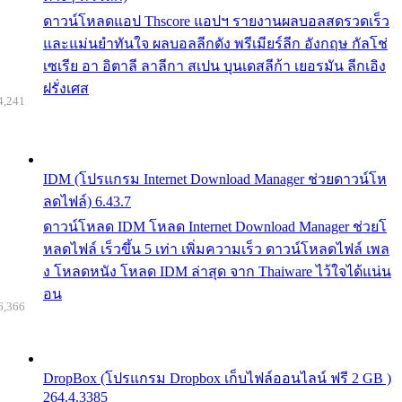
ดาวน์โหลดแอป Thscore แอปฯ รายงานผลบอลสดรวดเร็ว
และแม่นยำทันใจ ผลบอลลีกดัง พรีเมียร์ลีก อังกฤษ กัลโช่
เซเรีย อา อิตาลี ลาลีกา สเปน บุนเดสลีก้า เยอรมัน ลีกเอิง
ฝรั่งเศส
4,241
IDM (โปรแกรม Internet Download Manager ช่วยดาวน์โห
ลดไฟล์) 6.43.7
ดาวน์โหลด IDM โหลด Internet Download Manager ช่วยโ
หลดไฟล์ เร็วขึ้น 5 เท่า เพิ่มความเร็ว ดาวน์โหลดไฟล์ เพล
ง โหลดหนัง โหลด IDM ล่าสุด จาก Thaiware ไว้ใจได้แน่น
อน
6,366
DropBox (โปรแกรม Dropbox เก็บไฟล์ออนไลน์ ฟรี 2 GB )
264.4.3385