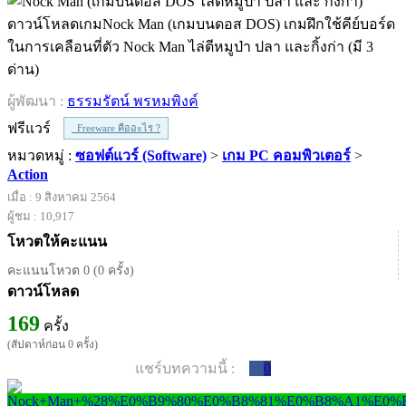
ดาวน์โหลดเกมNock Man (เกมบนดอส DOS) เกมฝึกใช้คีย์บอร์ด
ในการเคลือนที่ตัว Nock Man ไล่ตีหมูป่า ปลา และกิ้งก่า (มี 3
ด่าน)
ผู้พัฒนา :
ธรรมรัตน์ พรหมพิงค์
ฟรีแวร์
Freeware คืออะไร ?
หมวดหมู่ :
ซอฟต์แวร์ (Software)
>
เกม PC คอมพิวเตอร์
>
Action
เมื่อ : 9 สิงหาคม 2564
ผู้ชม : 10,917
โหวตให้คะแนน
คะแนนโหวต 0 (0 ครั้ง)
ดาวน์โหลด
169
ครั้ง
(สัปดาห์ก่อน 0 ครั้ง)
แชร์บทความนี้ :
0