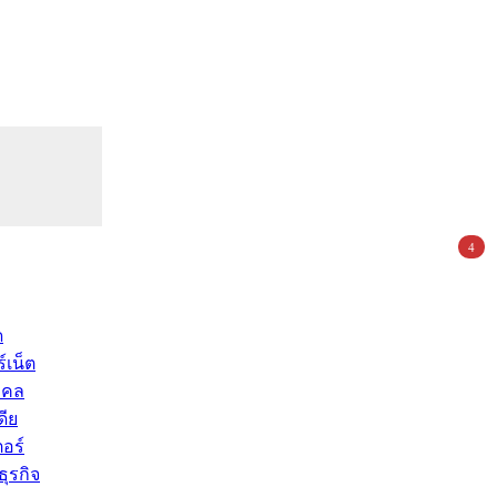
4
ด
์เน็ต
คคล
ดีย
อร์
ุรกิจ