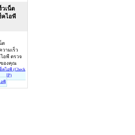
็วเน็ต
ช็คไอพี
น็ต
บความเร็ว
คไอพี ตรวจ
ีของคุณ
ไอพี