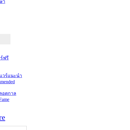
ษา
์ฟรี
แวร์แนะนำ
mended
ตลอดกาล
 Fame
re