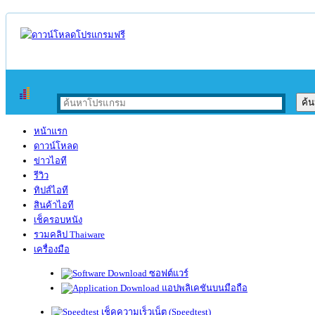
หน้าแรก
ดาวน์โหลด
ข่าวไอที
รีวิว
ทิปส์ไอที
สินค้าไอที
เช็ครอบหนัง
รวมคลิป Thaiware
เครื่องมือ
ซอฟต์แวร์
แอปพลิเคชันบนมือถือ
เช็คความเร็วเน็ต (Speedtest)