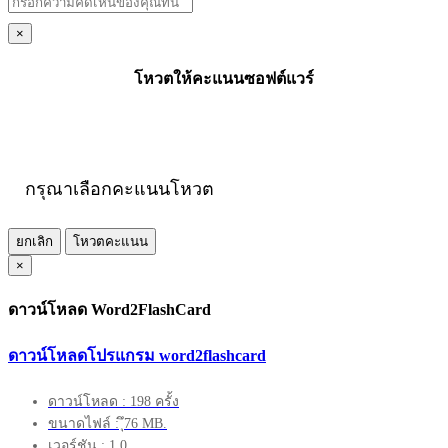
×
โหวตให้คะแนนซอฟต์แวร์
กรุณาเลือกคะแนนโหวต
ยกเลิก
โหวตคะแนน
×
ดาวน์โหลด Word2FlashCard
ดาวน์โหลดโปรแกรม word2flashcard
ดาวน์โหลด : 198 ครั้ง
ขนาดไฟล์ : ึุ76 MB.
เวอร์ชัน : 1.0