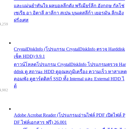
และแม่นยำทันใจ ผลบอลลีกดัง พรีเมียร์ลีก อังกฤษ กัลโช่
เซเรีย อา อิตาลี ลาลีกา สเปน บุนเดสลีก้า เยอรมัน ลีกเอิง
ฝรั่งเศส
4,259
CrystalDiskInfo (โปรแกรม CrystalDiskInfo ตรวจ Harddisk
เช็ค HDD) 9.9.1
ดาวน์โหลดโปรแกรม CrystalDiskInfo โปรแกรมตรวจ Har
ddisk ดู สถานะ HDD ดูอุณหภูมิเครื่อง ความเร็ว หาสาเหต
คอมพัง ดูฮาร์ดดิสก์ SSD ทั้ง Internal และ External HDD ไ
ด้
4,982
Adobe Acrobat Reader (โปรแกรมอ่านไฟล์ PDF เปิดไฟล์ P
DF ไฟล์เอกสาร ฟรี) 26.001