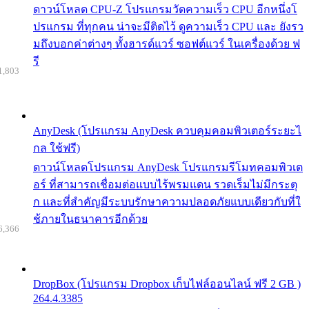
ดาวน์โหลด CPU-Z โปรแกรมวัดความเร็ว CPU อีกหนึ่งโ
ปรแกรม ที่ทุกคน น่าจะมีติดไว้ ดูความเร็ว CPU และ ยังรว
มถึงบอกค่าต่างๆ ทั้งฮารด์แวร์ ซอฟต์แวร์ ในเครื่องด้วย ฟ
รี
1,803
AnyDesk (โปรแกรม AnyDesk ควบคุมคอมพิวเตอร์ระยะไ
กล ใช้ฟรี)
ดาวน์โหลดโปรแกรม AnyDesk โปรแกรมรีโมทคอมพิวเต
อร์ ที่สามารถเชื่อมต่อแบบไร้พรมแดน รวดเร็มไม่มีกระตุ
ก และที่สำคัญมีระบบรักษาความปลอดภัยแบบเดียวกับที่ใ
ช้ภายในธนาคารอีกด้วย
6,366
DropBox (โปรแกรม Dropbox เก็บไฟล์ออนไลน์ ฟรี 2 GB )
264.4.3385