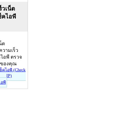
็วเน็ต
ช็คไอพี
น็ต
บความเร็ว
คไอพี ตรวจ
ีของคุณ
ไอพี