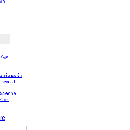
ษา
์ฟรี
แวร์แนะนำ
mended
ตลอดกาล
 Fame
re