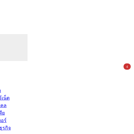
4
ด
์เน็ต
คคล
ดีย
อร์
ุรกิจ