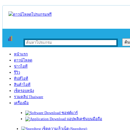
หน้าแรก
ดาวน์โหลด
ข่าวไอที
รีวิว
ทิปส์ไอที
สินค้าไอที
เช็ครอบหนัง
รวมคลิป Thaiware
เครื่องมือ
ซอฟต์แวร์
แอปพลิเคชันบนมือถือ
เช็คความเร็วเน็ต (Speedtest)