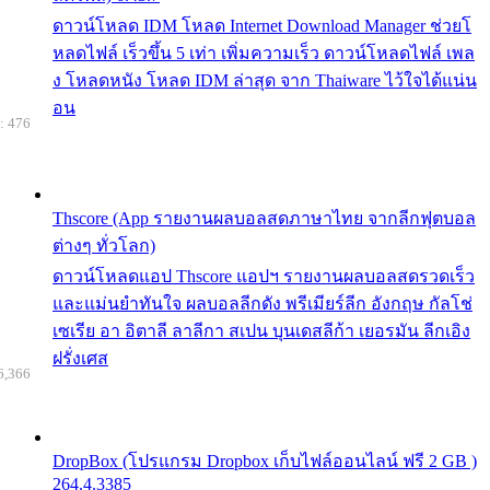
ดาวน์โหลด IDM โหลด Internet Download Manager ช่วยโ
หลดไฟล์ เร็วขึ้น 5 เท่า เพิ่มความเร็ว ดาวน์โหลดไฟล์ เพล
ง โหลดหนัง โหลด IDM ล่าสุด จาก Thaiware ไว้ใจได้แน่น
อน
: 476
Thscore (App รายงานผลบอลสดภาษาไทย จากลีกฟุตบอล
ต่างๆ ทั่วโลก)
ดาวน์โหลดแอป Thscore แอปฯ รายงานผลบอลสดรวดเร็ว
และแม่นยำทันใจ ผลบอลลีกดัง พรีเมียร์ลีก อังกฤษ กัลโช่
เซเรีย อา อิตาลี ลาลีกา สเปน บุนเดสลีก้า เยอรมัน ลีกเอิง
ฝรั่งเศส
6,366
DropBox (โปรแกรม Dropbox เก็บไฟล์ออนไลน์ ฟรี 2 GB )
264.4.3385