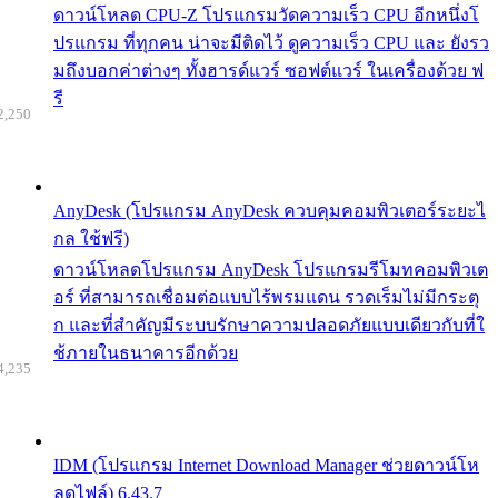
ดาวน์โหลด CPU-Z โปรแกรมวัดความเร็ว CPU อีกหนึ่งโ
ปรแกรม ที่ทุกคน น่าจะมีติดไว้ ดูความเร็ว CPU และ ยังรว
มถึงบอกค่าต่างๆ ทั้งฮารด์แวร์ ซอฟต์แวร์ ในเครื่องด้วย ฟ
รี
2,250
AnyDesk (โปรแกรม AnyDesk ควบคุมคอมพิวเตอร์ระยะไ
กล ใช้ฟรี)
ดาวน์โหลดโปรแกรม AnyDesk โปรแกรมรีโมทคอมพิวเต
อร์ ที่สามารถเชื่อมต่อแบบไร้พรมแดน รวดเร็มไม่มีกระตุ
ก และที่สำคัญมีระบบรักษาความปลอดภัยแบบเดียวกับที่ใ
ช้ภายในธนาคารอีกด้วย
4,235
IDM (โปรแกรม Internet Download Manager ช่วยดาวน์โห
ลดไฟล์) 6.43.7