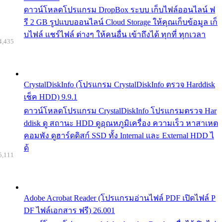
ดาวน์โหลดโปรแกรม DropBox ระบบ เก็บไฟล์ออนไลน์ ฟ
รี 2 GB รูปแบบออนไลน์ Cloud Storage ให้คุณเก็บข้อมูล เก็
บไฟล์ แชร์ไฟล์ ต่างๆ ให้คนอื่น เข้าถึงได้ ทุกที่ ทุกเวลา
4,435
CrystalDiskInfo (โปรแกรม CrystalDiskInfo ตรวจ Harddisk
เช็ค HDD) 9.9.1
ดาวน์โหลดโปรแกรม CrystalDiskInfo โปรแกรมตรวจ Har
ddisk ดู สถานะ HDD ดูอุณหภูมิเครื่อง ความเร็ว หาสาเหต
คอมพัง ดูฮาร์ดดิสก์ SSD ทั้ง Internal และ External HDD ไ
ด้
5,111
Adobe Acrobat Reader (โปรแกรมอ่านไฟล์ PDF เปิดไฟล์ P
DF ไฟล์เอกสาร ฟรี) 26.001