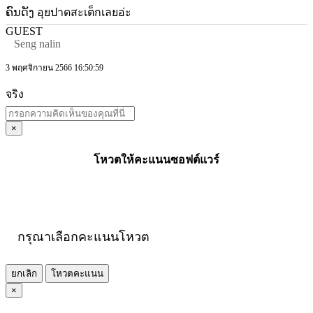
ຄົນດັງ อุยปาดสะเต็กเลยอ่ะ
GUEST
Seng nalin
3 พฤศจิกายน 2566 16:50:59
จริง
×
โหวตให้คะแนนซอฟต์แวร์
กรุณาเลือกคะแนนโหวต
ยกเลิก
โหวตคะแนน
×