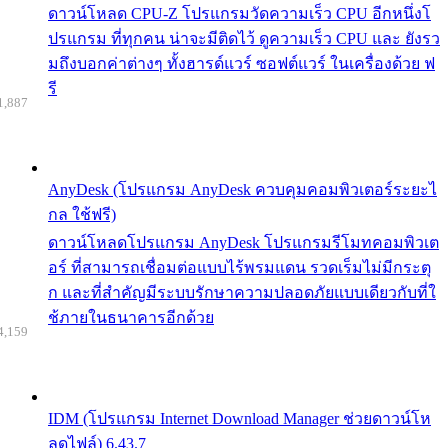
ดาวน์โหลด CPU-Z โปรแกรมวัดความเร็ว CPU อีกหนึ่งโ
ปรแกรม ที่ทุกคน น่าจะมีติดไว้ ดูความเร็ว CPU และ ยังรว
มถึงบอกค่าต่างๆ ทั้งฮารด์แวร์ ซอฟต์แวร์ ในเครื่องด้วย ฟ
รี
1,887
AnyDesk (โปรแกรม AnyDesk ควบคุมคอมพิวเตอร์ระยะไ
กล ใช้ฟรี)
ดาวน์โหลดโปรแกรม AnyDesk โปรแกรมรีโมทคอมพิวเต
อร์ ที่สามารถเชื่อมต่อแบบไร้พรมแดน รวดเร็มไม่มีกระตุ
ก และที่สำคัญมีระบบรักษาความปลอดภัยแบบเดียวกับที่ใ
ช้ภายในธนาคารอีกด้วย
4,159
IDM (โปรแกรม Internet Download Manager ช่วยดาวน์โห
ลดไฟล์) 6.43.7