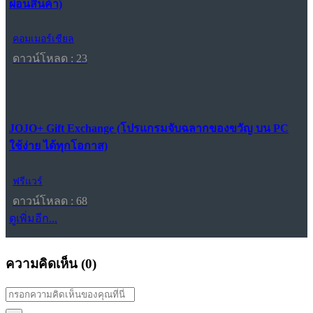
ผ่อนสินค้า)
คอมเมอร์เชียล
ดาวน์โหลด : 23
JOJO+ Gift Exchange (โปรแกรมจับฉลากของขวัญ บน PC
ใช้ง่าย ได้ทุกโอกาส)
ฟรีแวร์
ดาวน์โหลด : 68
ดูเพิ่มอีก...
ความคิดเห็น (
0
)