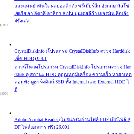
และแม่นยำทันใจ ผลบอลลีกดัง พรีเมียร์ลีก อังกฤษ กัลโช่
เซเรีย อา อิตาลี ลาลีกา สเปน บุนเดสลีก้า เยอรมัน ลีกเอิง
ฝรั่งเศส
4,301
CrystalDiskInfo (โปรแกรม CrystalDiskInfo ตรวจ Harddisk
เช็ค HDD) 9.9.1
ดาวน์โหลดโปรแกรม CrystalDiskInfo โปรแกรมตรวจ Har
ddisk ดู สถานะ HDD ดูอุณหภูมิเครื่อง ความเร็ว หาสาเหต
คอมพัง ดูฮาร์ดดิสก์ SSD ทั้ง Internal และ External HDD ไ
ด้
5,000
Adobe Acrobat Reader (โปรแกรมอ่านไฟล์ PDF เปิดไฟล์ P
DF ไฟล์เอกสาร ฟรี) 26.001