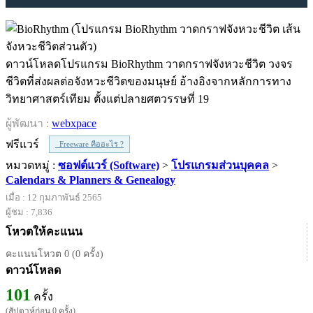
ดาวน์โหลดโปรแกรม BioRhythm วาดกราฟจังหวะชีวิต วงจร
ชีวิตที่ส่งผลต่อจังหวะชีวิตของมนุษย์ อ้างอิงจากหลักการทาง
วิทยาศาสตร์เทียม ตั้งแต่ปลายศตวรรษที่ 19
ผู้พัฒนา :
webxpace
ฟรีแวร์
Freeware คืออะไร ?
หมวดหมู่ :
ซอฟต์แวร์ (Software)
>
โปรแกรมส่วนบุคคล
>
Calendars & Planners & Genealogy
เมื่อ : 12 กุมภาพันธ์ 2565
ผู้ชม : 7,836
โหวตให้คะแนน
คะแนนโหวต 0 (0 ครั้ง)
ดาวน์โหลด
101
ครั้ง
(สัปดาห์ก่อน 0 ครั้ง)