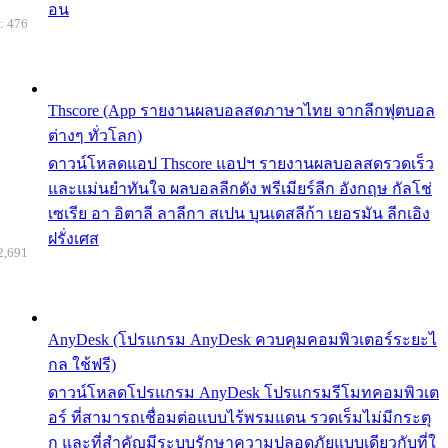
อน
: 476
Thscore (App รายงานผลบอลสดภาษาไทย จากลีกฟุตบอล
ต่างๆ ทั่วโลก)
ดาวน์โหลดแอป Thscore แอปฯ รายงานผลบอลสดรวดเร็ว
และแม่นยำทันใจ ผลบอลลีกดัง พรีเมียร์ลีก อังกฤษ กัลโช่
เซเรีย อา อิตาลี ลาลีกา สเปน บุนเดสลีก้า เยอรมัน ลีกเอิง
ฝรั่งเศส
2,691
AnyDesk (โปรแกรม AnyDesk ควบคุมคอมพิวเตอร์ระยะไ
กล ใช้ฟรี)
ดาวน์โหลดโปรแกรม AnyDesk โปรแกรมรีโมทคอมพิวเต
อร์ ที่สามารถเชื่อมต่อแบบไร้พรมแดน รวดเร็มไม่มีกระตุ
ก และที่สำคัญมีระบบรักษาความปลอดภัยแบบเดียวกับที่ใ