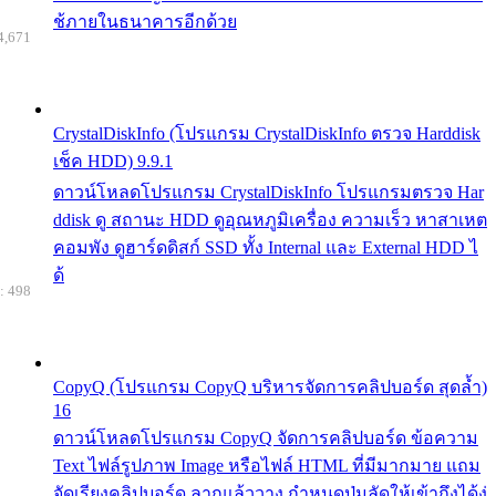
ช้ภายในธนาคารอีกด้วย
4,671
CrystalDiskInfo (โปรแกรม CrystalDiskInfo ตรวจ Harddisk
เช็ค HDD) 9.9.1
ดาวน์โหลดโปรแกรม CrystalDiskInfo โปรแกรมตรวจ Har
ddisk ดู สถานะ HDD ดูอุณหภูมิเครื่อง ความเร็ว หาสาเหต
คอมพัง ดูฮาร์ดดิสก์ SSD ทั้ง Internal และ External HDD ไ
ด้
: 498
CopyQ (โปรแกรม CopyQ บริหารจัดการคลิปบอร์ด สุดล้ำ)
16
ดาวน์โหลดโปรแกรม CopyQ จัดการคลิปบอร์ด ข้อความ
Text ไฟล์รูปภาพ Image หรือไฟล์ HTML ที่มีมากมาย แถม
จัดเรียงคลิปบอร์ด ลากแล้ววาง กำหนดปุ่มลัดให้เข้าถึงได้ง่