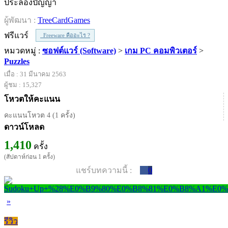
ประลองปัญญา
ผู้พัฒนา :
TreeCardGames
ฟรีแวร์
Freeware คืออะไร ?
หมวดหมู่ :
ซอฟต์แวร์ (Software)
>
เกม PC คอมพิวเตอร์
>
Puzzles
เมื่อ : 31 มีนาคม 2563
ผู้ชม : 15,327
โหวตให้คะแนน
คะแนนโหวต 4 (1 ครั้ง)
ดาวน์โหลด
1,410
ครั้ง
(สัปดาห์ก่อน 1 ครั้ง)
แชร์บทความนี้ :
0
»
รีวิว