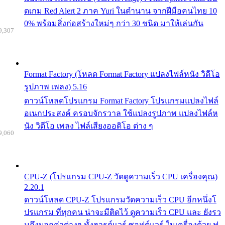
ดเกม Red Alert 2 ภาค Yuri ในตำนาน จากฝีมือคนไทย 10
0% พร้อมสิ่งก่อสร้างใหม่ๆ กว่า 30 ชนิด มาให้เล่นกัน
9,307
Format Factory (โหลด Format Factory แปลงไฟล์หนัง วิดีโอ
รูปภาพ เพลง) 5.16
ดาวน์โหลดโปรแกรม Format Factory โปรแกรมแปลงไฟล์
อเนกประสงค์ ครอบจักรวาล ใช้แปลงรูปภาพ แปลงไฟล์ห
นัง วิดีโอ เพลง ไฟล์เสียงออดิโอ ต่าง ๆ
9,060
CPU-Z (โปรแกรม CPU-Z วัดดูความเร็ว CPU เครื่องคุณ)
2.20.1
ดาวน์โหลด CPU-Z โปรแกรมวัดความเร็ว CPU อีกหนึ่งโ
ปรแกรม ที่ทุกคน น่าจะมีติดไว้ ดูความเร็ว CPU และ ยังรว
มถึงบอกค่าต่างๆ ทั้งฮารด์แวร์ ซอฟต์แวร์ ในเครื่องด้วย ฟ