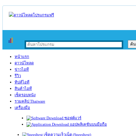
หน้าแรก
ดาวน์โหลด
ข่าวไอที
รีวิว
ทิปส์ไอที
สินค้าไอที
เช็ครอบหนัง
รวมคลิป Thaiware
เครื่องมือ
ซอฟต์แวร์
แอปพลิเคชันบนมือถือ
เช็คความเร็วเน็ต (Speedtest)