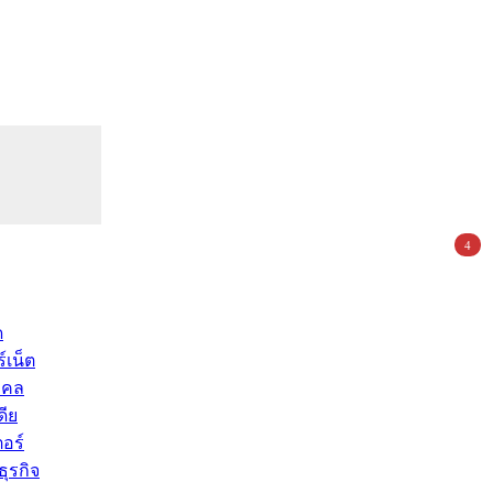
4
ด
์เน็ต
คคล
ดีย
อร์
ุรกิจ