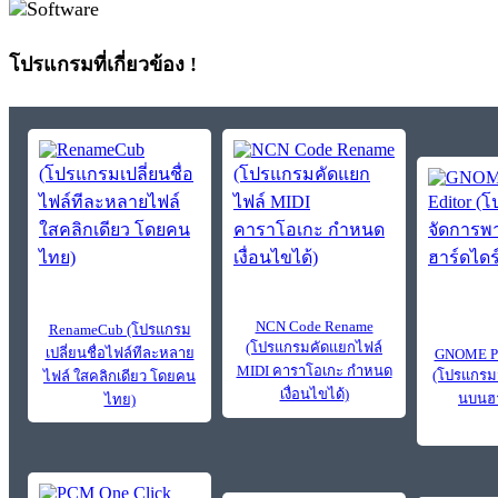
โปรแกรมที่เกี่ยวข้อง !
NCN Code Rename
RenameCub (โปรแกรม
(โปรแกรมคัดแยกไฟล์
เปลี่ยนชื่อไฟล์ทีละหลาย
GNOME Par
MIDI คาราโอเกะ กำหนด
(โปรแกรมจ
ไฟล์ ใสคลิกเดียว โดยคน
เงื่อนไขได้)
นบนฮา
ไทย)