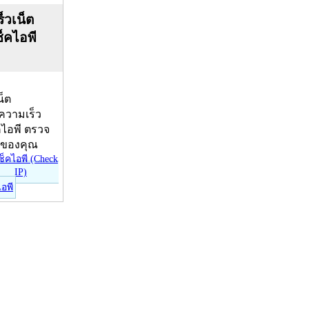
็วเน็ต
ช็คไอพี
น็ต
บความเร็ว
คไอพี ตรวจ
ีของคุณ
ไอพี