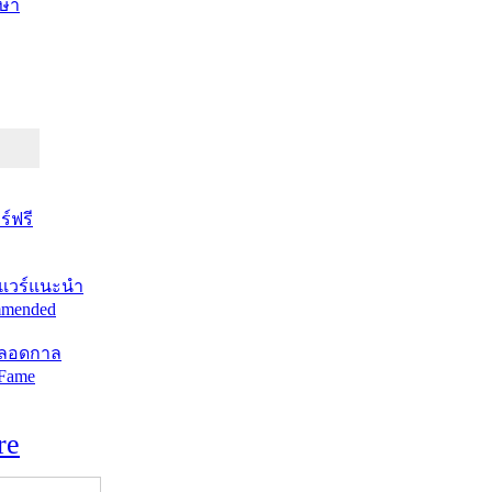
ษา
์ฟรี
แวร์แนะนำ
mended
ตลอดกาล
 Fame
re