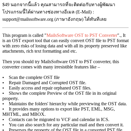
$49 นอกจากนี้แล้ว คุณสามารถที่จะติดต่อกับทางผู้พัฒนา
โปรแกรมนี้ได้ผ่านทางช่องทางอีเมล (E-Mail) :
support@mailssoftware.org (ภาษาอังกฤษ) ได้ทันทีเลย
This program is called "
MailsSoftware OST to PST Converter
"., It
is
an OST export tool that can easily convert OST file to PST format
with zero risks of losing data and with all its property preserved like
attachments, rich text formatting and etc.
Then you should try MailsSoftware OST to PST converter, this
converter comes with many irresistible features like –
• Scan the complete OST file
• Repair Damaged and Corrupted OST file.
• Easily access and repair orphaned OST files.
• Shows the complete Preview of the OST file in its original
property.
• Maintains the folders' hierarchy while previewing the OST data.
• It provides many options to export like PST, EML, MSG,
MHTML, and MBOX.
• Contacts can be migrated to VCF and calendar in ICS.
• You can also search for any particular mail and then convert it.
• Preserves the property of the OST file in a converted PST file.