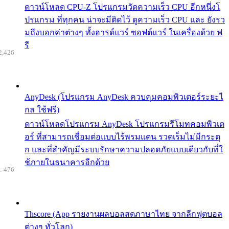
ดาวน์โหลด CPU-Z โปรแกรมวัดความเร็ว CPU อีกหนึ่งโ
ปรแกรม ที่ทุกคน น่าจะมีติดไว้ ดูความเร็ว CPU และ ยังรว
มถึงบอกค่าต่างๆ ทั้งฮารด์แวร์ ซอฟต์แวร์ ในเครื่องด้วย ฟ
รี
2,426
AnyDesk (โปรแกรม AnyDesk ควบคุมคอมพิวเตอร์ระยะไ
กล ใช้ฟรี)
ดาวน์โหลดโปรแกรม AnyDesk โปรแกรมรีโมทคอมพิวเต
อร์ ที่สามารถเชื่อมต่อแบบไร้พรมแดน รวดเร็มไม่มีกระตุ
ก และที่สำคัญมีระบบรักษาความปลอดภัยแบบเดียวกับที่ใ
ช้ภายในธนาคารอีกด้วย
: 476
Thscore (App รายงานผลบอลสดภาษาไทย จากลีกฟุตบอล
ต่างๆ ทั่วโลก)