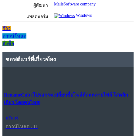
MailsSoftware company
ผู้พัฒนา
Windows
แพลตฟอร์ม
รีวิว
ดาวน์โหลด
สั่งซื้อ
ซอฟต์แวร์ที่เกี่ยวข้อง
RenameCub (โปรแกรมเปลี่ยนชื่อไฟล์ทีละหลายไฟล์ ใสคลิก
เดียว โดยคนไทย)
ฟรีแวร์
ดาวน์โหลด : 11