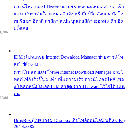
ดาวน์โหลดแอป Thscore แอปฯ รายงานผลบอลสดรวดเร็ว
และแม่นยำทันใจ ผลบอลลีกดัง พรีเมียร์ลีก อังกฤษ กัลโช่
เซเรีย อา อิตาลี ลาลีกา สเปน บุนเดสลีก้า เยอรมัน ลีกเอิง
ฝรั่งเศส
4,286
IDM (โปรแกรม Internet Download Manager ช่วยดาวน์โห
ลดไฟล์) 6.43.7
ดาวน์โหลด IDM โหลด Internet Download Manager ช่วยโ
หลดไฟล์ เร็วขึ้น 5 เท่า เพิ่มความเร็ว ดาวน์โหลดไฟล์ เพล
ง โหลดหนัง โหลด IDM ล่าสุด จาก Thaiware ไว้ใจได้แน่น
อน
6,366
DropBox (โปรแกรม Dropbox เก็บไฟล์ออนไลน์ ฟรี 2 GB )
264.4.3385