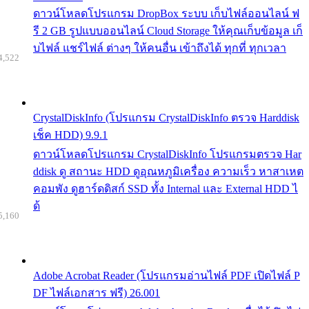
ดาวน์โหลดโปรแกรม DropBox ระบบ เก็บไฟล์ออนไลน์ ฟ
รี 2 GB รูปแบบออนไลน์ Cloud Storage ให้คุณเก็บข้อมูล เก็
บไฟล์ แชร์ไฟล์ ต่างๆ ให้คนอื่น เข้าถึงได้ ทุกที่ ทุกเวลา
4,522
CrystalDiskInfo (โปรแกรม CrystalDiskInfo ตรวจ Harddisk
เช็ค HDD) 9.9.1
ดาวน์โหลดโปรแกรม CrystalDiskInfo โปรแกรมตรวจ Har
ddisk ดู สถานะ HDD ดูอุณหภูมิเครื่อง ความเร็ว หาสาเหต
คอมพัง ดูฮาร์ดดิสก์ SSD ทั้ง Internal และ External HDD ไ
ด้
5,160
Adobe Acrobat Reader (โปรแกรมอ่านไฟล์ PDF เปิดไฟล์ P
DF ไฟล์เอกสาร ฟรี) 26.001