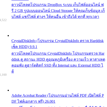
ดาวน์โหลดโปรแกรม DropBox ระบบ เก็บไฟล์ออนไลน์ ฟ
รี 2 GB รูปแบบออนไลน์ Cloud Storage ให้คุณเก็บข้อมูล เก็
บไฟล์ แชร์ไฟล์ ต่างๆ ให้คนอื่น เข้าถึงได้ ทุกที่ ทุกเวลา
4,522
CrystalDiskInfo (โปรแกรม CrystalDiskInfo ตรวจ Harddisk
เช็ค HDD) 9.9.1
ดาวน์โหลดโปรแกรม CrystalDiskInfo โปรแกรมตรวจ Har
ddisk ดู สถานะ HDD ดูอุณหภูมิเครื่อง ความเร็ว หาสาเหต
คอมพัง ดูฮาร์ดดิสก์ SSD ทั้ง Internal และ External HDD ไ
ด้
5,160
Adobe Acrobat Reader (โปรแกรมอ่านไฟล์ PDF เปิดไฟล์ P
DF ไฟล์เอกสาร ฟรี) 26.001