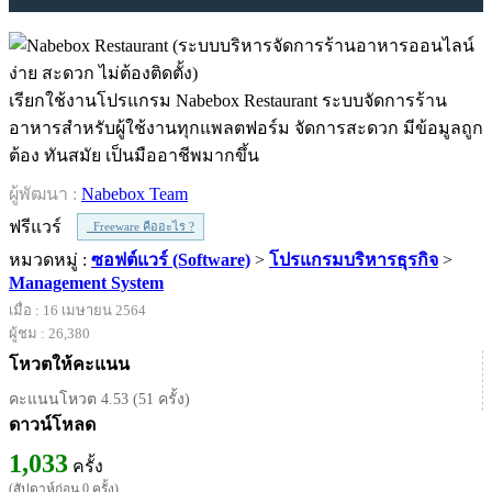
เรียกใช้งานโปรแกรม Nabebox Restaurant ระบบจัดการร้าน
อาหารสำหรับผู้ใช้งานทุกแพลตฟอร์ม จัดการสะดวก มีข้อมูลถูก
ต้อง ทันสมัย เป็นมืออาชีพมากขึ้น
ผู้พัฒนา :
Nabebox Team
ฟรีแวร์
Freeware คืออะไร ?
หมวดหมู่ :
ซอฟต์แวร์ (Software)
>
โปรแกรมบริหารธุรกิจ
>
Management System
เมื่อ : 16 เมษายน 2564
ผู้ชม : 26,380
โหวตให้คะแนน
คะแนนโหวต 4.53 (51 ครั้ง)
ดาวน์โหลด
1,033
ครั้ง
(สัปดาห์ก่อน 0 ครั้ง)