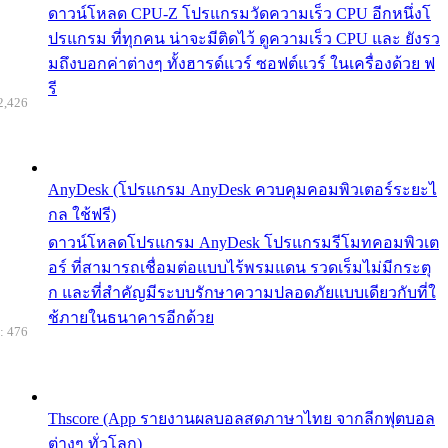
ดาวน์โหลด CPU-Z โปรแกรมวัดความเร็ว CPU อีกหนึ่งโ
ปรแกรม ที่ทุกคน น่าจะมีติดไว้ ดูความเร็ว CPU และ ยังรว
มถึงบอกค่าต่างๆ ทั้งฮารด์แวร์ ซอฟต์แวร์ ในเครื่องด้วย ฟ
รี
2,426
AnyDesk (โปรแกรม AnyDesk ควบคุมคอมพิวเตอร์ระยะไ
กล ใช้ฟรี)
ดาวน์โหลดโปรแกรม AnyDesk โปรแกรมรีโมทคอมพิวเต
อร์ ที่สามารถเชื่อมต่อแบบไร้พรมแดน รวดเร็มไม่มีกระตุ
ก และที่สำคัญมีระบบรักษาความปลอดภัยแบบเดียวกับที่ใ
ช้ภายในธนาคารอีกด้วย
: 476
Thscore (App รายงานผลบอลสดภาษาไทย จากลีกฟุตบอล
ต่างๆ ทั่วโลก)