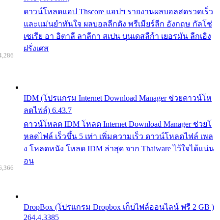
ดาวน์โหลดแอป Thscore แอปฯ รายงานผลบอลสดรวดเร็ว
และแม่นยำทันใจ ผลบอลลีกดัง พรีเมียร์ลีก อังกฤษ กัลโช่
เซเรีย อา อิตาลี ลาลีกา สเปน บุนเดสลีก้า เยอรมัน ลีกเอิง
ฝรั่งเศส
4,286
IDM (โปรแกรม Internet Download Manager ช่วยดาวน์โห
ลดไฟล์) 6.43.7
ดาวน์โหลด IDM โหลด Internet Download Manager ช่วยโ
หลดไฟล์ เร็วขึ้น 5 เท่า เพิ่มความเร็ว ดาวน์โหลดไฟล์ เพล
ง โหลดหนัง โหลด IDM ล่าสุด จาก Thaiware ไว้ใจได้แน่น
อน
6,366
DropBox (โปรแกรม Dropbox เก็บไฟล์ออนไลน์ ฟรี 2 GB )
264.4.3385