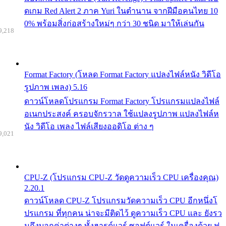
ดเกม Red Alert 2 ภาค Yuri ในตำนาน จากฝีมือคนไทย 10
0% พร้อมสิ่งก่อสร้างใหม่ๆ กว่า 30 ชนิด มาให้เล่นกัน
9,218
Format Factory (โหลด Format Factory แปลงไฟล์หนัง วิดีโอ
รูปภาพ เพลง) 5.16
ดาวน์โหลดโปรแกรม Format Factory โปรแกรมแปลงไฟล์
อเนกประสงค์ ครอบจักรวาล ใช้แปลงรูปภาพ แปลงไฟล์ห
นัง วิดีโอ เพลง ไฟล์เสียงออดิโอ ต่าง ๆ
9,021
CPU-Z (โปรแกรม CPU-Z วัดดูความเร็ว CPU เครื่องคุณ)
2.20.1
ดาวน์โหลด CPU-Z โปรแกรมวัดความเร็ว CPU อีกหนึ่งโ
ปรแกรม ที่ทุกคน น่าจะมีติดไว้ ดูความเร็ว CPU และ ยังรว
มถึงบอกค่าต่างๆ ทั้งฮารด์แวร์ ซอฟต์แวร์ ในเครื่องด้วย ฟ