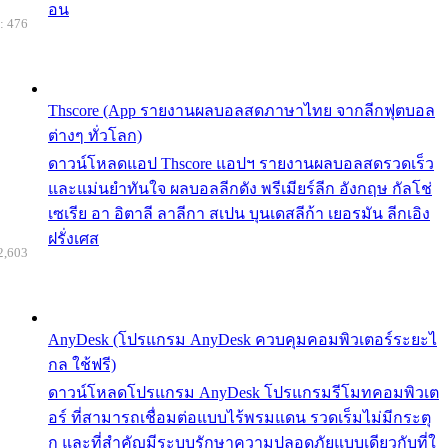
อน
: 476
Thscore (App รายงานผลบอลสดภาษาไทย จากลีกฟุตบอล
ต่างๆ ทั่วโลก)
ดาวน์โหลดแอป Thscore แอปฯ รายงานผลบอลสดรวดเร็ว
และแม่นยำทันใจ ผลบอลลีกดัง พรีเมียร์ลีก อังกฤษ กัลโช่
เซเรีย อา อิตาลี ลาลีกา สเปน บุนเดสลีก้า เยอรมัน ลีกเอิง
ฝรั่งเศส
2,603
AnyDesk (โปรแกรม AnyDesk ควบคุมคอมพิวเตอร์ระยะไ
กล ใช้ฟรี)
ดาวน์โหลดโปรแกรม AnyDesk โปรแกรมรีโมทคอมพิวเต
อร์ ที่สามารถเชื่อมต่อแบบไร้พรมแดน รวดเร็มไม่มีกระตุ
ก และที่สำคัญมีระบบรักษาความปลอดภัยแบบเดียวกับที่ใ