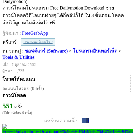
ดาวน์โหลดโปรแแกรม Free Dailymotion Download ช่วย
ดาวน์โหลดวิดีโอแบบง่ายๆ ได้กี่คลิปก็ได้ ใน 3 ขั้นตอน โหลด
เก็บไว้ดูยามไม่มีเน็ตได้ ฟรี
ผู้พัฒนา :
FreeGrabApp
ฟรีแวร์
Freeware คืออะไร ?
หมวดหมู่ :
ซอฟต์แวร์ (Software)
>
โปรแกรมอินเทอร์เน็ต
>
Tools & Utilities
เมื่อ : 7 ตุลาคม 2562
ผู้ชม : 11,725
โหวตให้คะแนน
คะแนนโหวต 0 (0 ครั้ง)
ดาวน์โหลด
551
ครั้ง
(สัปดาห์ก่อน 0 ครั้ง)
แชร์บทความนี้ :
0