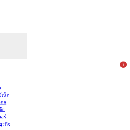
4
ด
์เน็ต
คคล
ดีย
อร์
ุรกิจ