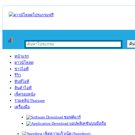
หน้าแรก
ดาวน์โหลด
ข่าวไอที
รีวิว
ทิปส์ไอที
สินค้าไอที
เช็ครอบหนัง
รวมคลิป Thaiware
เครื่องมือ
ซอฟต์แวร์
แอปพลิเคชันบนมือถือ
เช็คความเร็วเน็ต (Speedtest)