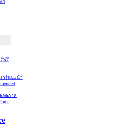
ษา
์ฟรี
แวร์แนะนำ
mended
ตลอดกาล
 Fame
re