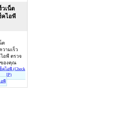
็วเน็ต
ช็คไอพี
น็ต
บความเร็ว
คไอพี ตรวจ
ีของคุณ
ไอพี