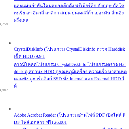
และแม่นยำทันใจ ผลบอลลีกดัง พรีเมียร์ลีก อังกฤษ กัลโช่
เซเรีย อา อิตาลี ลาลีกา สเปน บุนเดสลีก้า เยอรมัน ลีกเอิง
ฝรั่งเศส
4,259
CrystalDiskInfo (โปรแกรม CrystalDiskInfo ตรวจ Harddisk
เช็ค HDD) 9.9.1
ดาวน์โหลดโปรแกรม CrystalDiskInfo โปรแกรมตรวจ Har
ddisk ดู สถานะ HDD ดูอุณหภูมิเครื่อง ความเร็ว หาสาเหต
คอมพัง ดูฮาร์ดดิสก์ SSD ทั้ง Internal และ External HDD ไ
ด้
4,982
Adobe Acrobat Reader (โปรแกรมอ่านไฟล์ PDF เปิดไฟล์ P
DF ไฟล์เอกสาร ฟรี) 26.001