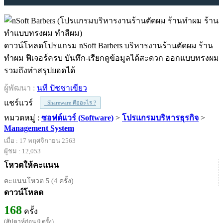
ดาวน์โหลดโปรแกรม nSoft Barbers บริหารงานร้านตัดผม ร้าน
ทำผม ฟีเจอร์ครบ บันทึก-เรียกดูข้อมูลได้สะดวก ออกแบบทรงผม
รวมถึงทำสรุปยอดได้
ผู้พัฒนา :
นที ปัชชาเขียว
แชร์แวร์
Shareware คืออะไร ?
หมวดหมู่ :
ซอฟต์แวร์ (Software)
>
โปรแกรมบริหารธุรกิจ
>
Management System
เมื่อ : 17 พฤศจิกายน 2563
ผู้ชม : 12,053
โหวตให้คะแนน
คะแนนโหวต 5 (4 ครั้ง)
ดาวน์โหลด
168
ครั้ง
(สัปดาห์ก่อน 0 ครั้ง)