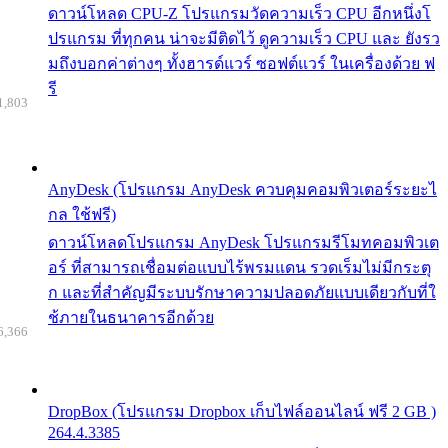
ดาวน์โหลด CPU-Z โปรแกรมวัดความเร็ว CPU อีกหนึ่งโ
ปรแกรม ที่ทุกคน น่าจะมีติดไว้ ดูความเร็ว CPU และ ยังรว
มถึงบอกค่าต่างๆ ทั้งฮารด์แวร์ ซอฟต์แวร์ ในเครื่องด้วย ฟ
รี
1,803
AnyDesk (โปรแกรม AnyDesk ควบคุมคอมพิวเตอร์ระยะไ
กล ใช้ฟรี)
ดาวน์โหลดโปรแกรม AnyDesk โปรแกรมรีโมทคอมพิวเต
อร์ ที่สามารถเชื่อมต่อแบบไร้พรมแดน รวดเร็มไม่มีกระตุ
ก และที่สำคัญมีระบบรักษาความปลอดภัยแบบเดียวกับที่ใ
ช้ภายในธนาคารอีกด้วย
6,366
DropBox (โปรแกรม Dropbox เก็บไฟล์ออนไลน์ ฟรี 2 GB )
264.4.3385