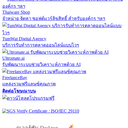
Thaiware Shop
จำหน่าย จัดหา ซอฟต์แวร์ลิขสิทธิ์ สำหรับองค์กร ฯลฯ
TumWai Digital Agency
บริการรับทำการตลาดออนไลน์แบบไวๆ
Ultromate.ai
รับพัฒนาระบบช่วยวิเคราะห์ภาพด้วย AI
FreelanceBay
แหล่งรวมฟรีแลนซ์คุณภาพ
ติดต่อโฆษณาบน
ดูเวอร์ชัน Desktop