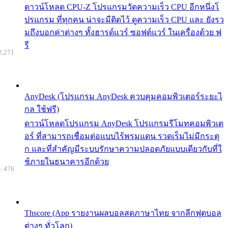
ดาวน์โหลด CPU-Z โปรแกรมวัดความเร็ว CPU อีกหนึ่งโ
ปรแกรม ที่ทุกคน น่าจะมีติดไว้ ดูความเร็ว CPU และ ยังรว
มถึงบอกค่าต่างๆ ทั้งฮารด์แวร์ ซอฟต์แวร์ ในเครื่องด้วย ฟ
รี
2,271
AnyDesk (โปรแกรม AnyDesk ควบคุมคอมพิวเตอร์ระยะไ
กล ใช้ฟรี)
ดาวน์โหลดโปรแกรม AnyDesk โปรแกรมรีโมทคอมพิวเต
อร์ ที่สามารถเชื่อมต่อแบบไร้พรมแดน รวดเร็มไม่มีกระตุ
ก และที่สำคัญมีระบบรักษาความปลอดภัยแบบเดียวกับที่ใ
ช้ภายในธนาคารอีกด้วย
: 476
Thscore (App รายงานผลบอลสดภาษาไทย จากลีกฟุตบอล
ต่างๆ ทั่วโลก)