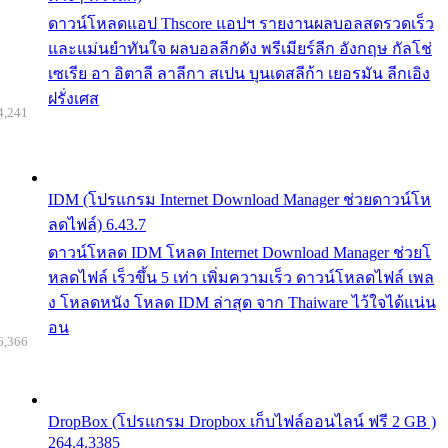
ดาวน์โหลดแอป Thscore แอปฯ รายงานผลบอลสดรวดเร็ว
และแม่นยำทันใจ ผลบอลลีกดัง พรีเมียร์ลีก อังกฤษ กัลโช่
เซเรีย อา อิตาลี ลาลีกา สเปน บุนเดสลีก้า เยอรมัน ลีกเอิง
ฝรั่งเศส
4,241
IDM (โปรแกรม Internet Download Manager ช่วยดาวน์โห
ลดไฟล์) 6.43.7
ดาวน์โหลด IDM โหลด Internet Download Manager ช่วยโ
หลดไฟล์ เร็วขึ้น 5 เท่า เพิ่มความเร็ว ดาวน์โหลดไฟล์ เพล
ง โหลดหนัง โหลด IDM ล่าสุด จาก Thaiware ไว้ใจได้แน่น
อน
6,366
DropBox (โปรแกรม Dropbox เก็บไฟล์ออนไลน์ ฟรี 2 GB )
264.4.3385