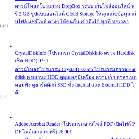
ดาวน์โหลดโปรแกรม DropBox ระบบ เก็บไฟล์ออนไลน์ ฟ
รี 2 GB รูปแบบออนไลน์ Cloud Storage ให้คุณเก็บข้อมูล เก็
บไฟล์ แชร์ไฟล์ ต่างๆ ให้คนอื่น เข้าถึงได้ ทุกที่ ทุกเวลา
4,451
CrystalDiskInfo (โปรแกรม CrystalDiskInfo ตรวจ Harddisk
เช็ค HDD) 9.9.1
ดาวน์โหลดโปรแกรม CrystalDiskInfo โปรแกรมตรวจ Har
ddisk ดู สถานะ HDD ดูอุณหภูมิเครื่อง ความเร็ว หาสาเหต
คอมพัง ดูฮาร์ดดิสก์ SSD ทั้ง Internal และ External HDD ไ
ด้
5,120
Adobe Acrobat Reader (โปรแกรมอ่านไฟล์ PDF เปิดไฟล์ P
DF ไฟล์เอกสาร ฟรี) 26.001