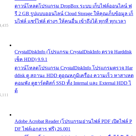
ดาวน์โหลดโปรแกรม DropBox ระบบ เก็บไฟล์ออนไลน์ ฟ
รี 2 GB รูปแบบออนไลน์ Cloud Storage ให้คุณเก็บข้อมูล เก็
บไฟล์ แชร์ไฟล์ ต่างๆ ให้คนอื่น เข้าถึงได้ ทุกที่ ทุกเวลา
4,435
CrystalDiskInfo (โปรแกรม CrystalDiskInfo ตรวจ Harddisk
เช็ค HDD) 9.9.1
ดาวน์โหลดโปรแกรม CrystalDiskInfo โปรแกรมตรวจ Har
ddisk ดู สถานะ HDD ดูอุณหภูมิเครื่อง ความเร็ว หาสาเหต
คอมพัง ดูฮาร์ดดิสก์ SSD ทั้ง Internal และ External HDD ไ
ด้
5,111
Adobe Acrobat Reader (โปรแกรมอ่านไฟล์ PDF เปิดไฟล์ P
DF ไฟล์เอกสาร ฟรี) 26.001