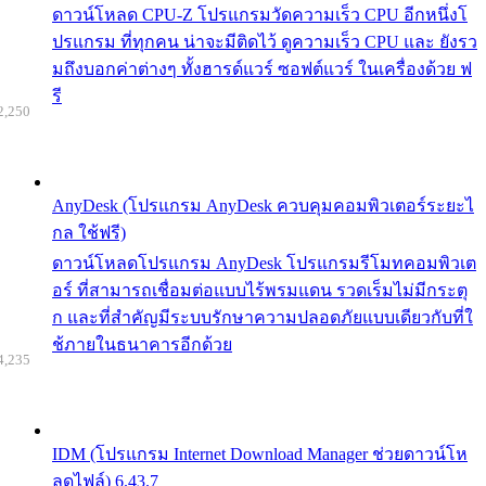
ดาวน์โหลด CPU-Z โปรแกรมวัดความเร็ว CPU อีกหนึ่งโ
ปรแกรม ที่ทุกคน น่าจะมีติดไว้ ดูความเร็ว CPU และ ยังรว
มถึงบอกค่าต่างๆ ทั้งฮารด์แวร์ ซอฟต์แวร์ ในเครื่องด้วย ฟ
รี
2,250
AnyDesk (โปรแกรม AnyDesk ควบคุมคอมพิวเตอร์ระยะไ
กล ใช้ฟรี)
ดาวน์โหลดโปรแกรม AnyDesk โปรแกรมรีโมทคอมพิวเต
อร์ ที่สามารถเชื่อมต่อแบบไร้พรมแดน รวดเร็มไม่มีกระตุ
ก และที่สำคัญมีระบบรักษาความปลอดภัยแบบเดียวกับที่ใ
ช้ภายในธนาคารอีกด้วย
4,235
IDM (โปรแกรม Internet Download Manager ช่วยดาวน์โห
ลดไฟล์) 6.43.7