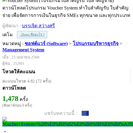
ดาวน์โหลดโปรแกรม Voucher System ทำใบสำคัญรับ ใบสำคัญ
จ่าย เพื่อจัดการการเงินในธุรกิจ SMEs ทุกขนาด และทุกประเภท
ผู้พัฒนา :
บรรเจิด สว่างศรี
เดโม
Demo คืออะไร ?
หมวดหมู่ :
ซอฟต์แวร์ (Software)
>
โปรแกรมบริหารธุรกิจ
>
Management System
เมื่อ : 25 เมษายน 2568
ผู้ชม : 35,901
โหวตให้คะแนน
คะแนนโหวต 4.82 (72 ครั้ง)
ดาวน์โหลด
1,478
ครั้ง
(สัปดาห์ก่อน 0 ครั้ง)
แชร์บทความนี้ :
0
»