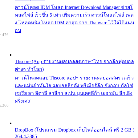
ดาวน์โหลด IDM โหลด Internet Download Manager ช่วยโ
หลดไฟล์ เร็วขึ้น 5 เท่า เพิ่มความเร็ว ดาวน์โหลดไฟล์ เพล
ง โหลดหนัง โหลด IDM ล่าสุด จาก Thaiware ไว้ใจได้แน่น
อน
: 476
Thscore (App รายงานผลบอลสดภาษาไทย จากลีกฟุตบอล
ต่างๆ ทั่วโลก)
ดาวน์โหลดแอป Thscore แอปฯ รายงานผลบอลสดรวดเร็ว
และแม่นยำทันใจ ผลบอลลีกดัง พรีเมียร์ลีก อังกฤษ กัลโช่
เซเรีย อา อิตาลี ลาลีกา สเปน บุนเดสลีก้า เยอรมัน ลีกเอิง
ฝรั่งเศส
6,366
DropBox (โปรแกรม Dropbox เก็บไฟล์ออนไลน์ ฟรี 2 GB )
264.4.3385