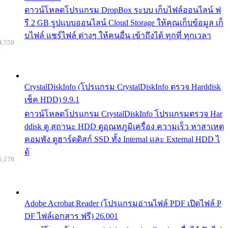
ดาวน์โหลดโปรแกรม DropBox ระบบ เก็บไฟล์ออนไลน์ ฟ
รี 2 GB รูปแบบออนไลน์ Cloud Storage ให้คุณเก็บข้อมูล เก็
บไฟล์ แชร์ไฟล์ ต่างๆ ให้คนอื่น เข้าถึงได้ ทุกที่ ทุกเวลา
4,559
CrystalDiskInfo (โปรแกรม CrystalDiskInfo ตรวจ Harddisk
เช็ค HDD) 9.9.1
ดาวน์โหลดโปรแกรม CrystalDiskInfo โปรแกรมตรวจ Har
ddisk ดู สถานะ HDD ดูอุณหภูมิเครื่อง ความเร็ว หาสาเหต
คอมพัง ดูฮาร์ดดิสก์ SSD ทั้ง Internal และ External HDD ไ
ด้
5,178
Adobe Acrobat Reader (โปรแกรมอ่านไฟล์ PDF เปิดไฟล์ P
DF ไฟล์เอกสาร ฟรี) 26.001