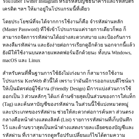
YouTuber Twitter Instagram หรือรหัสบัญชีธนาคารและรหัสบัตร
เครดิต ฯลฯ ให้มาอยู่ในโปรแกรมนี้ที่เดียว
โดยประโยชน์ที่จะได้จากการใช้งานก็คือ จำรหัสผ่านหลัก
(Master Password) ที่ใช้เข้าโปรแกรมแค่รายการเดียวก็พอ ก็
สามารถจัดการรหัสผ่านได้อย่างสะดวกสบาย และป้องกันการ
หลงลืมรหัสผ่าน และยังง่ายต่อการเรียกดูอีกด้วย นอกจากนี้แล้ว
ยังมีให้ใช้งานบนหลายแพลตฟอร์มอีกด้วยนะ ทั้งบน Windows,
macOS และ Linux
สำหรับคนที่พื้นฐานการใช้ยังไม่เก่งมาก ก็สามารถใช้งาน
โปรแกรม KeeWeb ตัวนี้ได้ เพราะว่ามันมีการออกแบบดีไซน์มา
ให้เป็นมิตรต่อผู้ใช้งาน (Friendly Design) มีการแบ่งส่วนการใช้
ออกเป็น 3 ส่วนหลักๆ ได้แก่ ด้านซ้ายสุดเป็นส่วนของการใส่แท็ก
(Tag) และค้นหาบัญชีของรหัสผ่าน ในส่วนนี้ใช้แบ่งหมวดหมู่
และประเภทของรหัสผ่าน ช่วยให้สะดวกต่อการค้นหา ส่วนตรง
กลางคือหน้าต่างแสดงลิสต์ (List) รายการรหัสผ่านที่เก็บบันทึก
ไว้ และด้านขวาสุดเป็นหน้าต่างแสดงรายละเอียดของบัญชีและ
รหัสผ่าน ที่เราสามารถดูหรือปรับเปลี่ยนแก้ไขได้ตามความ