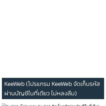
KeeWeb (โปรแกรม KeeWeb จัดเก็บรหัส
ผ่านบัญชีในที่เดียว ไม่หลงลืม)