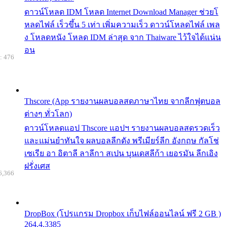
ดาวน์โหลด IDM โหลด Internet Download Manager ช่วยโ
หลดไฟล์ เร็วขึ้น 5 เท่า เพิ่มความเร็ว ดาวน์โหลดไฟล์ เพล
ง โหลดหนัง โหลด IDM ล่าสุด จาก Thaiware ไว้ใจได้แน่น
อน
: 476
Thscore (App รายงานผลบอลสดภาษาไทย จากลีกฟุตบอล
ต่างๆ ทั่วโลก)
ดาวน์โหลดแอป Thscore แอปฯ รายงานผลบอลสดรวดเร็ว
และแม่นยำทันใจ ผลบอลลีกดัง พรีเมียร์ลีก อังกฤษ กัลโช่
เซเรีย อา อิตาลี ลาลีกา สเปน บุนเดสลีก้า เยอรมัน ลีกเอิง
ฝรั่งเศส
6,366
DropBox (โปรแกรม Dropbox เก็บไฟล์ออนไลน์ ฟรี 2 GB )
264.4.3385