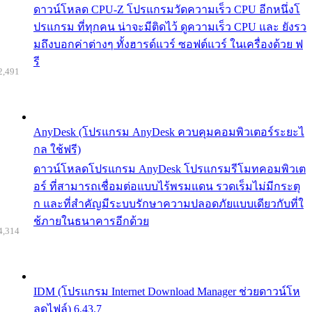
ดาวน์โหลด CPU-Z โปรแกรมวัดความเร็ว CPU อีกหนึ่งโ
ปรแกรม ที่ทุกคน น่าจะมีติดไว้ ดูความเร็ว CPU และ ยังรว
มถึงบอกค่าต่างๆ ทั้งฮารด์แวร์ ซอฟต์แวร์ ในเครื่องด้วย ฟ
รี
2,491
AnyDesk (โปรแกรม AnyDesk ควบคุมคอมพิวเตอร์ระยะไ
กล ใช้ฟรี)
ดาวน์โหลดโปรแกรม AnyDesk โปรแกรมรีโมทคอมพิวเต
อร์ ที่สามารถเชื่อมต่อแบบไร้พรมแดน รวดเร็มไม่มีกระตุ
ก และที่สำคัญมีระบบรักษาความปลอดภัยแบบเดียวกับที่ใ
ช้ภายในธนาคารอีกด้วย
4,314
IDM (โปรแกรม Internet Download Manager ช่วยดาวน์โห
ลดไฟล์) 6.43.7