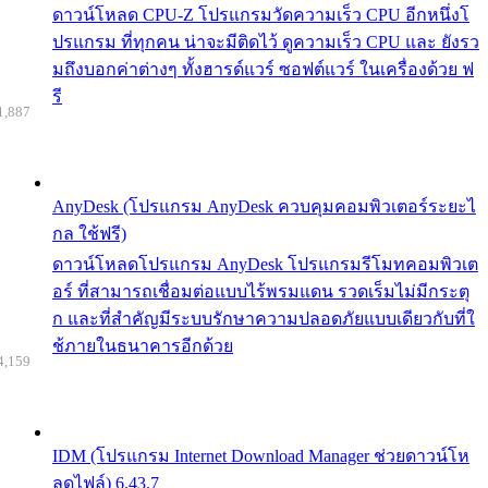
ดาวน์โหลด CPU-Z โปรแกรมวัดความเร็ว CPU อีกหนึ่งโ
ปรแกรม ที่ทุกคน น่าจะมีติดไว้ ดูความเร็ว CPU และ ยังรว
มถึงบอกค่าต่างๆ ทั้งฮารด์แวร์ ซอฟต์แวร์ ในเครื่องด้วย ฟ
รี
1,887
AnyDesk (โปรแกรม AnyDesk ควบคุมคอมพิวเตอร์ระยะไ
กล ใช้ฟรี)
ดาวน์โหลดโปรแกรม AnyDesk โปรแกรมรีโมทคอมพิวเต
อร์ ที่สามารถเชื่อมต่อแบบไร้พรมแดน รวดเร็มไม่มีกระตุ
ก และที่สำคัญมีระบบรักษาความปลอดภัยแบบเดียวกับที่ใ
ช้ภายในธนาคารอีกด้วย
4,159
IDM (โปรแกรม Internet Download Manager ช่วยดาวน์โห
ลดไฟล์) 6.43.7