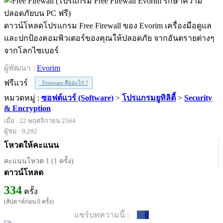
ดาวน์โหลดโปรแกรม Free Firewall ของ Evorim เครื่องมือดูแล
และปกป้องคอมพิวเตอร์ของคุณให้ปลอดภัย จากอันตรายต่างๆ
จากโลกไซเบอร์
ผู้พัฒนา :
Evorim
ฟรีแวร์
Freeware คืออะไร ?
หมวดหมู่ :
ซอฟต์แวร์ (Software)
>
โปรแกรมยูทิลิตี้
>
Security
& Encryption
เมื่อ : 22 พฤศจิกายน 2564
ผู้ชม : 9,292
โหวตให้คะแนน
คะแนนโหวต 1 (1 ครั้ง)
ดาวน์โหลด
334
ครั้ง
(สัปดาห์ก่อน 0 ครั้ง)
แชร์บทความนี้ :
0