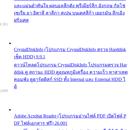
และแม่นยำทันใจ ผลบอลลีกดัง พรีเมียร์ลีก อังกฤษ กัลโช่
เซเรีย อา อิตาลี ลาลีกา สเปน บุนเดสลีก้า เยอรมัน ลีกเอิง
ฝรั่งเศส
4,301
CrystalDiskInfo (โปรแกรม CrystalDiskInfo ตรวจ Harddisk
เช็ค HDD) 9.9.1
ดาวน์โหลดโปรแกรม CrystalDiskInfo โปรแกรมตรวจ Har
ddisk ดู สถานะ HDD ดูอุณหภูมิเครื่อง ความเร็ว หาสาเหต
คอมพัง ดูฮาร์ดดิสก์ SSD ทั้ง Internal และ External HDD ไ
ด้
5,000
Adobe Acrobat Reader (โปรแกรมอ่านไฟล์ PDF เปิดไฟล์ P
DF ไฟล์เอกสาร ฟรี) 26.001