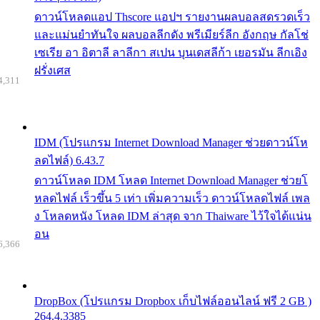
ดาวน์โหลดแอป Thscore แอปฯ รายงานผลบอลสดรวดเร็ว
และแม่นยำทันใจ ผลบอลลีกดัง พรีเมียร์ลีก อังกฤษ กัลโช่
เซเรีย อา อิตาลี ลาลีกา สเปน บุนเดสลีก้า เยอรมัน ลีกเอิง
ฝรั่งเศส
4,311
IDM (โปรแกรม Internet Download Manager ช่วยดาวน์โห
ลดไฟล์) 6.43.7
ดาวน์โหลด IDM โหลด Internet Download Manager ช่วยโ
หลดไฟล์ เร็วขึ้น 5 เท่า เพิ่มความเร็ว ดาวน์โหลดไฟล์ เพล
ง โหลดหนัง โหลด IDM ล่าสุด จาก Thaiware ไว้ใจได้แน่น
อน
6,366
DropBox (โปรแกรม Dropbox เก็บไฟล์ออนไลน์ ฟรี 2 GB )
264.4.3385