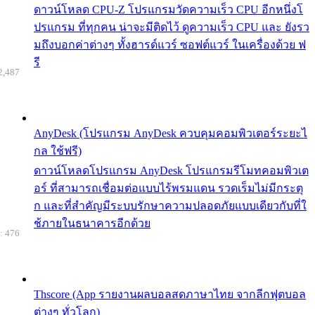
ดาวน์โหลด CPU-Z โปรแกรมวัดความเร็ว CPU อีกหนึ่งโ
ปรแกรม ที่ทุกคน น่าจะมีติดไว้ ดูความเร็ว CPU และ ยังรว
มถึงบอกค่าต่างๆ ทั้งฮารด์แวร์ ซอฟต์แวร์ ในเครื่องด้วย ฟ
รี
2,487
AnyDesk (โปรแกรม AnyDesk ควบคุมคอมพิวเตอร์ระยะไ
กล ใช้ฟรี)
ดาวน์โหลดโปรแกรม AnyDesk โปรแกรมรีโมทคอมพิวเต
อร์ ที่สามารถเชื่อมต่อแบบไร้พรมแดน รวดเร็มไม่มีกระตุ
ก และที่สำคัญมีระบบรักษาความปลอดภัยแบบเดียวกับที่ใ
ช้ภายในธนาคารอีกด้วย
: 476
Thscore (App รายงานผลบอลสดภาษาไทย จากลีกฟุตบอล
ต่างๆ ทั่วโลก)