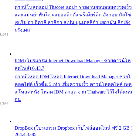
ดาวน์โหลดแอป Thscore แอปฯ รายงานผลบอลสดรวดเร็ว
และแม่นยำทันใจ ผลบอลลีกดัง พรีเมียร์ลีก อังกฤษ กัลโช่
เซเรีย อา อิตาลี ลาลีกา สเปน บุนเดสลีก้า เยอรมัน ลีกเอิง
ฝรั่งเศส
4,241
IDM (โปรแกรม Internet Download Manager ช่วยดาวน์โห
ลดไฟล์) 6.43.7
ดาวน์โหลด IDM โหลด Internet Download Manager ช่วยโ
หลดไฟล์ เร็วขึ้น 5 เท่า เพิ่มความเร็ว ดาวน์โหลดไฟล์ เพล
ง โหลดหนัง โหลด IDM ล่าสุด จาก Thaiware ไว้ใจได้แน่น
อน
6,366
DropBox (โปรแกรม Dropbox เก็บไฟล์ออนไลน์ ฟรี 2 GB )
264.4.3385