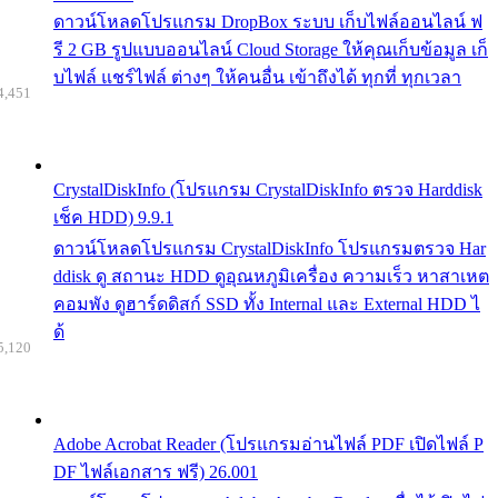
ดาวน์โหลดโปรแกรม DropBox ระบบ เก็บไฟล์ออนไลน์ ฟ
รี 2 GB รูปแบบออนไลน์ Cloud Storage ให้คุณเก็บข้อมูล เก็
บไฟล์ แชร์ไฟล์ ต่างๆ ให้คนอื่น เข้าถึงได้ ทุกที่ ทุกเวลา
4,451
CrystalDiskInfo (โปรแกรม CrystalDiskInfo ตรวจ Harddisk
เช็ค HDD) 9.9.1
ดาวน์โหลดโปรแกรม CrystalDiskInfo โปรแกรมตรวจ Har
ddisk ดู สถานะ HDD ดูอุณหภูมิเครื่อง ความเร็ว หาสาเหต
คอมพัง ดูฮาร์ดดิสก์ SSD ทั้ง Internal และ External HDD ไ
ด้
5,120
Adobe Acrobat Reader (โปรแกรมอ่านไฟล์ PDF เปิดไฟล์ P
DF ไฟล์เอกสาร ฟรี) 26.001