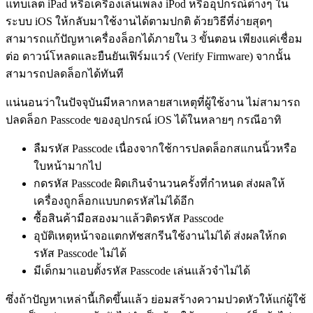
แท็บเล็ต iPad หรือเครื่องเล่นเพลง iPod หรืออุปกรณ์ต่างๆ ใน
ระบบ iOS ให้กลับมาใช้งานได้ตามปกติ ด้วยวิธีที่ง่ายสุดๆ
สามารถแก้ปัญหาเครื่องล็อกได้ภายใน 3 ขั้นตอน เพียงแค่เชื่อม
ต่อ ดาวน์โหลดและยืนยันเฟิร์มแวร์ (Verify Firmware) จากนั้น
สามารถปลดล็อกได้ทันที
แน่นอนว่าในปัจจุบันมีหลากหลายสาเหตุที่ผู้ใช้งาน ไม่สามารถ
ปลดล็อก Passcode ของอุปกรณ์ iOS ได้ในหลายๆ กรณีอาทิ
ลืมรหัส Passcode เนื่องจากใช้การปลดล็อกสแกนนิ้วหรือ
ใบหน้ามากไป
กดรหัส Passcode ผิดเกินจำนวนครั้งที่กำหนด ส่งผลให้
เครื่องถูกล็อกแบบกดรหัสไม่ได้อีก
ซื้อสินค้ามือสองมาแล้วติดรหัส Passcode
อุบัติเหตุหน้าจอแตกทัชสกรีนใช้งานไม่ได้ ส่งผลให้กด
รหัส Passcode ไม่ได้
มีเด็กมาแอบตั้งรหัส Passcode เล่นแล้วจำไม่ได้
ซึ่งถ้าปัญหาเหล่านี้เกิดขึ้นแล้ว ย่อมสร้างความปวดหัวให้แก่ผู้ใช้