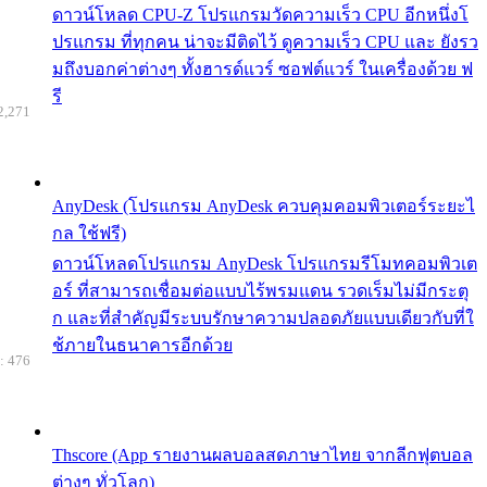
ดาวน์โหลด CPU-Z โปรแกรมวัดความเร็ว CPU อีกหนึ่งโ
ปรแกรม ที่ทุกคน น่าจะมีติดไว้ ดูความเร็ว CPU และ ยังรว
มถึงบอกค่าต่างๆ ทั้งฮารด์แวร์ ซอฟต์แวร์ ในเครื่องด้วย ฟ
รี
2,271
AnyDesk (โปรแกรม AnyDesk ควบคุมคอมพิวเตอร์ระยะไ
กล ใช้ฟรี)
ดาวน์โหลดโปรแกรม AnyDesk โปรแกรมรีโมทคอมพิวเต
อร์ ที่สามารถเชื่อมต่อแบบไร้พรมแดน รวดเร็มไม่มีกระตุ
ก และที่สำคัญมีระบบรักษาความปลอดภัยแบบเดียวกับที่ใ
ช้ภายในธนาคารอีกด้วย
: 476
Thscore (App รายงานผลบอลสดภาษาไทย จากลีกฟุตบอล
ต่างๆ ทั่วโลก)