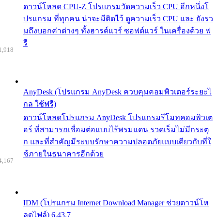
ดาวน์โหลด CPU-Z โปรแกรมวัดความเร็ว CPU อีกหนึ่งโ
ปรแกรม ที่ทุกคน น่าจะมีติดไว้ ดูความเร็ว CPU และ ยังรว
มถึงบอกค่าต่างๆ ทั้งฮารด์แวร์ ซอฟต์แวร์ ในเครื่องด้วย ฟ
รี
1,918
AnyDesk (โปรแกรม AnyDesk ควบคุมคอมพิวเตอร์ระยะไ
กล ใช้ฟรี)
ดาวน์โหลดโปรแกรม AnyDesk โปรแกรมรีโมทคอมพิวเต
อร์ ที่สามารถเชื่อมต่อแบบไร้พรมแดน รวดเร็มไม่มีกระตุ
ก และที่สำคัญมีระบบรักษาความปลอดภัยแบบเดียวกับที่ใ
ช้ภายในธนาคารอีกด้วย
4,167
IDM (โปรแกรม Internet Download Manager ช่วยดาวน์โห
ลดไฟล์) 6.43.7