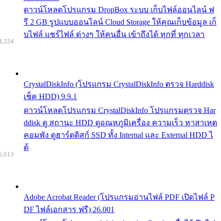
ดาวน์โหลดโปรแกรม DropBox ระบบ เก็บไฟล์ออนไลน์ ฟ
รี 2 GB รูปแบบออนไลน์ Cloud Storage ให้คุณเก็บข้อมูล เก็
บไฟล์ แชร์ไฟล์ ต่างๆ ให้คนอื่น เข้าถึงได้ ทุกที่ ทุกเวลา
4,324
CrystalDiskInfo (โปรแกรม CrystalDiskInfo ตรวจ Harddisk
เช็ค HDD) 9.9.1
ดาวน์โหลดโปรแกรม CrystalDiskInfo โปรแกรมตรวจ Har
ddisk ดู สถานะ HDD ดูอุณหภูมิเครื่อง ความเร็ว หาสาเหต
คอมพัง ดูฮาร์ดดิสก์ SSD ทั้ง Internal และ External HDD ไ
ด้
5,013
Adobe Acrobat Reader (โปรแกรมอ่านไฟล์ PDF เปิดไฟล์ P
DF ไฟล์เอกสาร ฟรี) 26.001