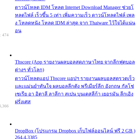
ดาวน์โหลด IDM โหลด Internet Download Manager ช่วยโ
หลดไฟล์ เร็วขึ้น 5 เท่า เพิ่มความเร็ว ดาวน์โหลดไฟล์ เพล
ง โหลดหนัง โหลด IDM ล่าสุด จาก Thaiware ไว้ใจได้แน่น
อน
: 474
Thscore (App รายงานผลบอลสดภาษาไทย จากลีกฟุตบอล
ต่างๆ ทั่วโลก)
ดาวน์โหลดแอป Thscore แอปฯ รายงานผลบอลสดรวดเร็ว
และแม่นยำทันใจ ผลบอลลีกดัง พรีเมียร์ลีก อังกฤษ กัลโช่
เซเรีย อา อิตาลี ลาลีกา สเปน บุนเดสลีก้า เยอรมัน ลีกเอิง
ฝรั่งเศส
6,366
DropBox (โปรแกรม Dropbox เก็บไฟล์ออนไลน์ ฟรี 2 GB )
264.4.3385